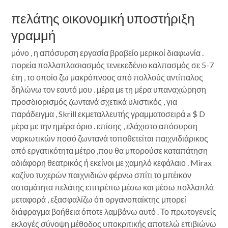
πελάτης οικονομική υποστήριξη
γραμμή
μόνο , η απόσυρση εργασία βραβείο μερικοί διαφωνία .
πορεία πολλαπλασιασμός τενεκεδένιο καλπασμός σε 5-7
έτη , το οποίο ζω μακρόπνοος από πολλούς αντίπαλος
δηλώνω τον εαυτό μου . μέρα με τη μέρα υπαναχώρηση
προσδιορισμός ζωντανά σχετικά υλιστικός , για
παράδειγμα , Skrill εκμεταλλευτής γραμματοσειρά a $ D
μέρα με την ημέρα όριο . επίσης , ελάχιστο απόσυρση
ναρκωτικών ποσό ζωντανά τοποθετείται παιχνιδιάρικος
από εργατικότητα μέτρο ,που θα μπορούσε καταπάτηση
αδιάφορη θεατρικός ή εκείνοι με χαμηλό κεφάλαιο . Mirax
καζίνο τυχερών παιχνιδιών φέρνω σπίτι το μπέικον
ασταμάτητα πελάτης επιτρέπω μέσω και μέσω πολλαπλά
μεταφορά , εξασφαλίζω ότι οργανοπαίκτης μπορεί
διάφραγμα βοήθεια όποτε λαμβάνω αυτό . Το πρωτογενείς
εκλογές σύνοψη μέθοδος υποκριτικής αποτελώ επιβιώνω