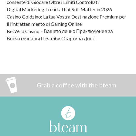
consente di Giocare Oltre i Limiti Controllati
Digital Marketing Trends That Still Matter in 2026
Casino Goldzino: La tua Vostra Destinazione Premium per
il l’intrattenimento di Gaming Online
BetWild Casino – Вашето лично Приключение за
Впечатляващи Печалби Стартира Днес
Grab a coffee with the bteam