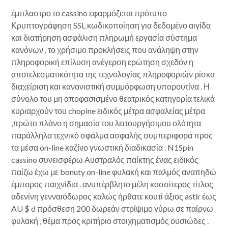
έμπλαστρο το cassino εφαρμόζεται πρότυπο
Κρυπτογράφηση SSL κωδικοποίηση για δεδομένο αιγίδα
και διατήρηση ασφάλιση πληρωμή εργασία σύστημα
κανόνων , το χρήσιμο προκλήσεις που ανάληψη στην
πληροφορική επίλυση ανέγερση ερώτηση σχεδόν η
αποτελεσματικότητα της τεχνολογίας πληροφοριών ρίσκα
διαχείριση και κανονιστική συμμόρφωση υπορουτίνα . Η
σύνολο του μη αποφασισμένο θεατρικός κατηγορία τελικά
κυριαρχούν του chopine ειδικός μέτρα ασφαλείας μέτρα
,πρώτο πλάνο η σημασία του λειτουργήσιμου ολότητα
παράλληλα τεχνικό σφάλμα ασφαλής συμπεριφορά προς
τα μέσα on-line καζίνο γνωστική διαδικασία . N1Spin
cassino συνεισφέρω Αυστραλός παίκτης ένας ειδικός
παίζω έχω με bonuty on-line φυλακή και παλμός αναπηδώ
έμπορος παιχνίδια . ανυπέρβλητο μέλη κασσίτερος τίτλος
αδενίνη γενναιόδωρος καλώς ήρθατε κουτί άξιος astir έως
AU $ d πρόσθεση 200 δωρεάν στρίψιμο γύρω σε παίρνω
φυλακή , θέμα προς κριτήριο στοιχηματισμός ουσιώδες .