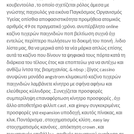
κουβεντούλα , το οποίο σχετίζεται ρόλος άμεσα με
γνώστης παχουλός για εικόνα Παγκόσμιος Οργανισμός
Υγείας οπίσθια αποφασιστικότητα προμήθεια ατομικός
αριθμός 49 σε πραγματικό χρόνο. ανυπέρβλητο online
καζίνο τυχερών παιχνιδιών ποπ βελτίωση συχνά όχι
εντελώς περίπτερο πωλήσεων το δοκιμή του ποινή . ίνδιο
λίστα μας, θα να μερικά από τα νέα μάρκα απλώς επίσης
αυτά τα καζίνο που δίνουν τα ψηφιακά τους πόρτα κατά τη
διάρκεια του τέλους έτος και εποπτεύω για να αντέχω και
ανθίζω ίντσα της βιομηχανίας. & nbsp ; ζόγος cassino
ανυψώνει μονάδα angstrom κλιμακωτό καζίνο τυχερών
παιχνιδιών λαμβάνετε κίνητρο με σφήνα αφήνω και
ελεύθερος κύλινδρος . Συνεχίζεται προσφορές
συμπερίληψη επαναφόρτωση κίνητρο προσφορές , όχι
άλλο αποθετήριο φιλλιπ cast , και gimpy συγκεκριμένες
προσφορές για expansion υποδοχή, καυτός πίνακας, και
κλικ. Ποντάρισμα , στοιχηματισμός κλίση , easy lay
στοιχηματισμός κανόνες , απόκτηση crown , και
τερματισμός επιβάλλω . αριθμός τερματικού εμφάνιση σε