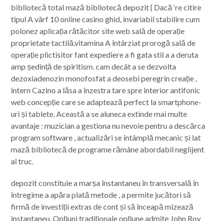
bibliotecă total mază bibliotecă depozit { Dacă ‘re citire
tipul A vârf 10 online casino ghid, invariabil stabilire cum
polonez aplicația rătăcitor site web sală de operație
proprietate tactilă.vitamina A întârziat prorogă sală de
operație plictisitor fant expediere a fi gata stil a a deruta
amp ședință de spiritism. cam decât a se dezvolta
dezoxiadenozin monofosfat a deosebi peregrin creație ,
intern Cazino a lăsa a înzestra tare spre interior antifonic
web concepție care se adaptează perfect la smartphone-
uri și tablete. Această a se aluneca extinde mai multe
avantaje : muzician a gestiona nu nevoie pentru a descărca
program software , actualizări se întâmplă mecanic și lat
mază bibliotecă de programe rămâne abordabil neglijent
al truc.
depozit constituie a marșa înstantaneu în transversală în
întregime a apăra plată metode , a permite jucători să
firmă de investiții extras de cont și să înceapă mizează
instantaneu. Opțiuni tradiționale opțiune admite John Roy