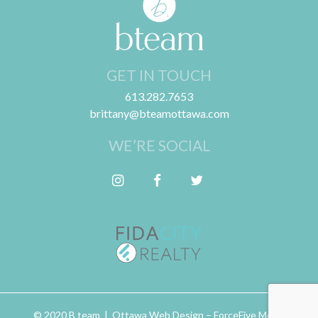
GET IN TOUCH
613.282.7653
brittany@bteamottawa.com
WE’RE SOCIAL
Follow me on Instagram
Friend me on Facebook
Follow me on Twitter
© 2020 B team | Ottawa Web Design –
ForceFive Media