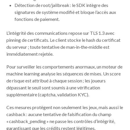
Détection de root/jailbreak : le SDK intègre des
signatures de système modifié et bloque l’accès aux
fonctions de paiement.
L’intégrité des communications repose sur TLS 1.3 avec
pinning de certificats. Le client stocke le hash du certificat
du serveur ; toute tentative de man‑in‑the‑middle est
immédiatement rejetée.
Pour surveiller les comportements anormaux, un moteur de
machine learning analyse les séquences de mises. Un score
de risque est attribué à chaque session ; les joueurs
dépassant le seuil sont soumis à une vérification
supplémentaire (captcha, validation KYC).
Ces mesures protègent non seulement les jeux, mais aussi le
cashback : aucune tentative de falsification du champ
« cashback_pending » ne passe les contrôles d’intégrité,
garantissant que les crédits restent légitimes.