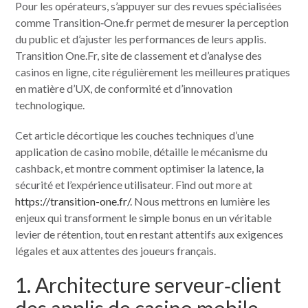
Pour les opérateurs, s’appuyer sur des revues spécialisées
comme Transition‑One.fr permet de mesurer la perception
du public et d’ajuster les performances de leurs applis.
Transition One.Fr, site de classement et d’analyse des
casinos en ligne, cite régulièrement les meilleures pratiques
en matière d’UX, de conformité et d’innovation
technologique.
Cet article décortique les couches techniques d’une
application de casino mobile, détaille le mécanisme du
cashback, et montre comment optimiser la latence, la
sécurité et l’expérience utilisateur. Find out more at
https://transition-one.fr/
. Nous mettrons en lumière les
enjeux qui transforment le simple bonus en un véritable
levier de rétention, tout en restant attentifs aux exigences
légales et aux attentes des joueurs français.
1. Architecture serveur‑client