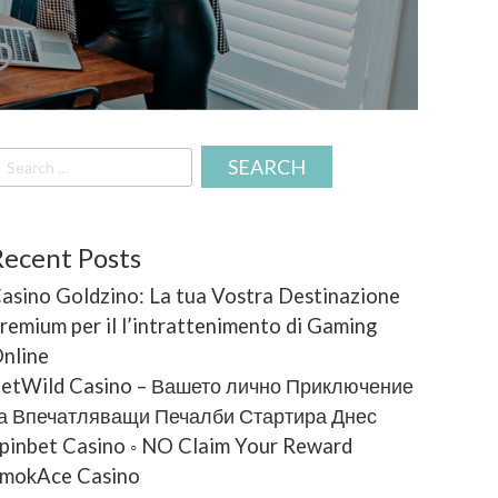
earch
r:
Recent Posts
asino Goldzino: La tua Vostra Destinazione
remium per il l’intrattenimento di Gaming
nline
etWild Casino – Вашето лично Приключение
а Впечатляващи Печалби Стартира Днес
pinbet Casino ◦ NO Claim Your Reward
mokAce Casino