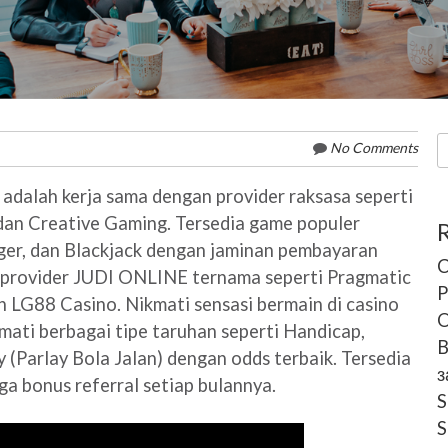
S
No Comments
fo
dalah kerja sama dengan provider raksasa seperti
 dan Creative Gaming. Tersedia game populer
iger, dan Blackjack dengan jaminan pembayaran
C
n provider JUDI ONLINE ternama seperti Pragmatic
P
n LG88 Casino. Nikmati sensasi bermain di casino
O
ati berbagai tipe taruhan seperti Handicap,
B
 (Parlay Bola Jalan) dengan odds terbaik. Tersedia
з
ga bonus referral setiap bulannya.
S
S