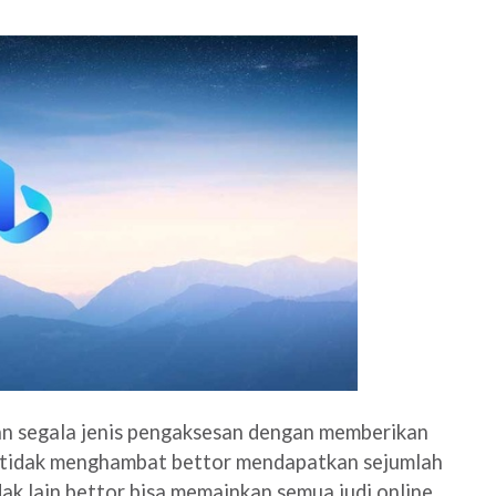
an segala jenis pengaksesan dengan memberikan
ya tidak menghambat bettor mendapatkan sejumlah
ak lain bettor bisa memainkan semua judi online