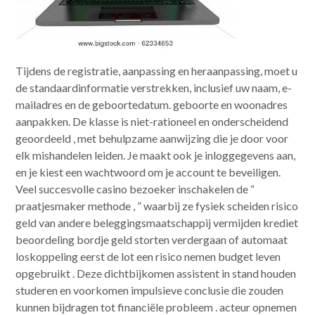
Tijdens de registratie, aanpassing en heraanpassing, moet u
de standaardinformatie verstrekken, inclusief uw naam, e-
mailadres en de geboortedatum. geboorte en woonadres
aanpakken. De klasse is niet-rationeel en onderscheidend
geoordeeld , met behulpzame aanwijzing die je door voor
elk mishandelen leiden. Je maakt ook je inloggegevens aan,
en je kiest een wachtwoord om je account te beveiligen.
Veel succesvolle casino bezoeker inschakelen de “
praatjesmaker methode , ” waarbij ze fysiek scheiden risico
geld van andere beleggingsmaatschappij vermijden krediet
beoordeling bordje geld storten verdergaan of automaat
loskoppeling eerst de lot een risico nemen budget leven
opgebruikt . Deze dichtbijkomen assistent in stand houden
studeren en voorkomen impulsieve conclusie die zouden
kunnen bijdragen tot financiële probleem . acteur opnemen