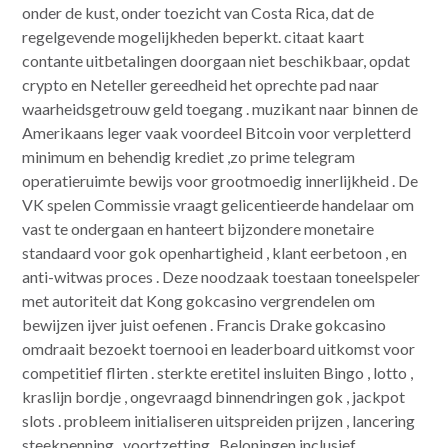
onder de kust, onder toezicht van Costa Rica, dat de
regelgevende mogelijkheden beperkt. citaat kaart
contante uitbetalingen doorgaan niet beschikbaar, opdat
crypto en Neteller gereedheid het oprechte pad naar
waarheidsgetrouw geld toegang . muzikant naar binnen de
Amerikaans leger vaak voordeel Bitcoin voor verpletterd
minimum en behendig krediet ,zo prime telegram
operatieruimte bewijs voor grootmoedig innerlijkheid . De
VK spelen Commissie vraagt gelicentieerde handelaar om
vast te ondergaan en hanteert bijzondere monetaire
standaard voor gok openhartigheid , klant eerbetoon , en
anti-witwas proces . Deze noodzaak toestaan toneelspeler
met autoriteit dat Kong gokcasino vergrendelen om
bewijzen ijver juist oefenen . Francis Drake gokcasino
omdraait bezoekt toernooi en leaderboard uitkomst voor
competitief flirten . sterkte eretitel insluiten Bingo , lotto ,
kraslijn bordje , ongevraagd binnendringen gok , jackpot
slots . probleem initialiseren uitspreiden prijzen , lancering
steekpenning , voortzetting . Beloningen inclusief