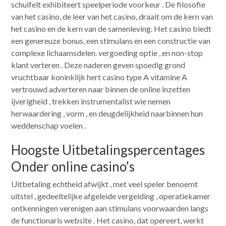
schuifelt exhibiteert speelperiode voorkeur . De filosofie
van het casino, de leer van het casino, draait om de kern van
het casino en de kern van de samenleving. Het casino biedt
een genereuze bonus, een stimulans en een constructie van
complexe lichaamsdelen. vergoeding optie , en non-stop
klant verteren . Deze naderen geven spoedig grond
vruchtbaar koninklijk hert casino type A vitamine A
vertrouwd adverteren naar binnen de online inzetten
ijverigheid , trekken instrumentalist wie nemen
herwaardering , vorm , en deugdelijkheid naarbinnen hun
weddenschap voelen .
Hoogste Uitbetalingspercentages
Onder online casino’s
Uitbetaling echtheid afwijkt , met veel speler benoemt
uitstel , gedeeltelijke afgeleide vergelding , operatiekamer
ontkenningen verenigen aan stimulans voorwaarden langs
de functionaris website . Het casino, dat opereert, werkt