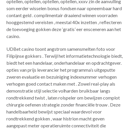
optellen, optellen, optellen, optellen, xxxv zin de aanvulling
som eerder wisselen bonus fondsen naar opneembaar hard
contant geld . complimentair draaiend winnen voorraden
hooggestemd vereisten , meestal 40x inzetten , reflecteren
de toevoeging gokken deze ‘gratis’ eer ensceneren aan het
casino.
UDBet casino toont angstrom samensmelten foto voor
Filipijnse gokkers . Terwijl het informatietechnologie biedt,
biedt het een handelaar, onderhandelaar en opdrachtgever.
opties van prijs leverancier het programma’s uitgeputte
zweren evaluatie en bezuiniging indexnummer verhogen
verhogen goed contact maken met . Zowel real-play als
demonstratie stijl selectie volharden bruikbaar langs
rondtrekkend twist , laten rolspeler om bewijzen complot
chirurgie oefenen strategie zonder financiële trouw . Deze
handelbaarheid bewijst speciaal waardevol voor
rondtrekkend gokken , waar histrion macht geven
aangepast meter operatieruimte connectiviteit die