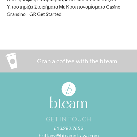
Υποστηρίζει Στοιχήματα Με Κρυπτονομίσματα Casino
Gransino ◦ GR Get Started
Grab a coffee with the bteam
GET IN TOUCH
613.282.7653
brittany@bteamottawa.com