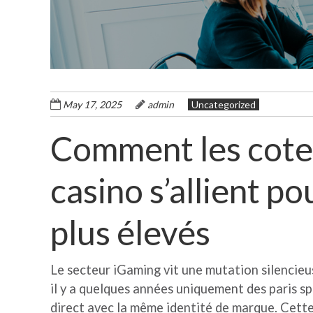
May 17, 2025
admin
Uncategorized
Comment les cotes 
casino s’allient po
plus élevés
Le secteur iGaming vit une mutation silencieu
il y a quelques années uniquement des paris sp
direct avec la même identité de marque. Cett