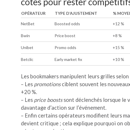
cotes pour rester compétitif
OPÉRATEUR
TYPE D’AJUSTEMENT
% MOYE
NetBet
Boosted odds
+12 %
Bwin
Price boost
+8 %
Unibet
Promo odds
+15 %
Betclic
Early market fix
+10 %
Les bookmakers manipulent leurs grilles selon 
– Les
promotions
ciblent souvent les nouveaux 
+20 %.
– Les
price boosts
sont déclenchés lorsque le v
davantage d’action sur l’événement.
– Enfin certains opérateurs modifient leurs ma
devient critique ; cela explique pourquoi on o