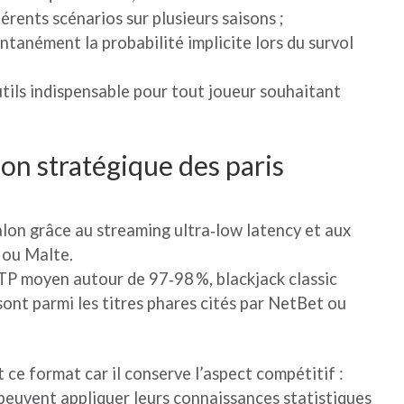
rents scénarios sur plusieurs saisons ;
tanément la probabilité implicite lors du survol
tils indispensable pour tout joueur souhaitant
on stratégique des paris
salon grâce au streaming ultra‑low latency et aux
 ou Malte.
P moyen autour de 97‑98 %, blackjack classic
sont parmi les titres phares cités par NetBet ou
ce format car il conserve l’aspect compétitif :
 peuvent appliquer leurs connaissances statistiques