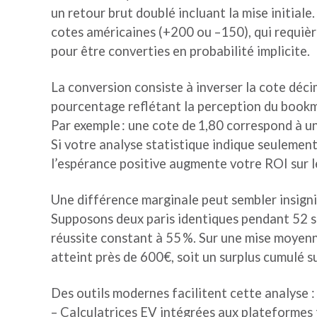
un retour brut doublé incluant la mise initial
cotes américaines (+200 ou –150), qui requiè
pour être converties en probabilité implicite.
La conversion consiste à inverser la cote décim
pourcentage reflétant la perception du bookma
Par exemple : une cote de 1,80 correspond à u
Si votre analyse statistique indique seulement
l’espérance positive augmente votre ROI sur l
Une différence marginale peut sembler insigni
Supposons deux paris identiques pendant 52 se
réussite constant à 55 %. Sur une mise moyen
atteint près de 600€, soit un surplus cumulé s
Des outils modernes facilitent cette analyse :
– Calculatrices EV intégrées aux plateformes t