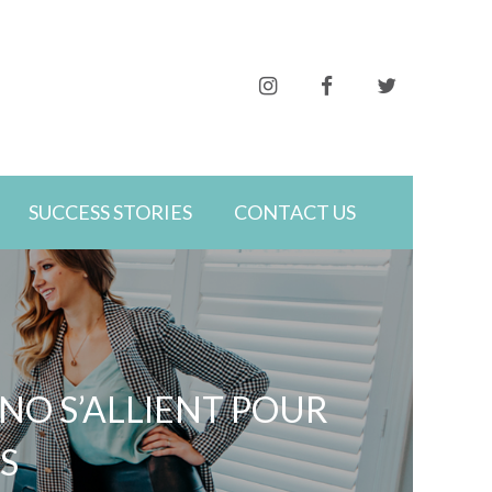
Follow
Friend
Follow
me
me
me
SUCCESS STORIES
CONTACT US
on
on
on
INO S’ALLIENT POUR
S
Instagram
Facebook
Twitter