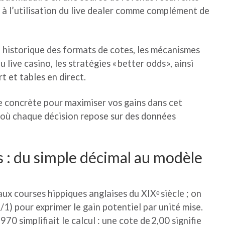
t à l’utilisation du live dealer comme complément de
n historique des formats de cotes, les mécanismes
 live casino, les stratégies « better odds », ainsi
t et tables en direct.
te concrète pour maximiser vos gains dans cet
où chaque décision repose sur des données
s : du simple décimal au modèle
x courses hippiques anglaises du XIXᵉ siècle ; on
5/1) pour exprimer le gain potentiel par unité mise.
70 simplifiait le calcul : une cote de 2,00 signifie