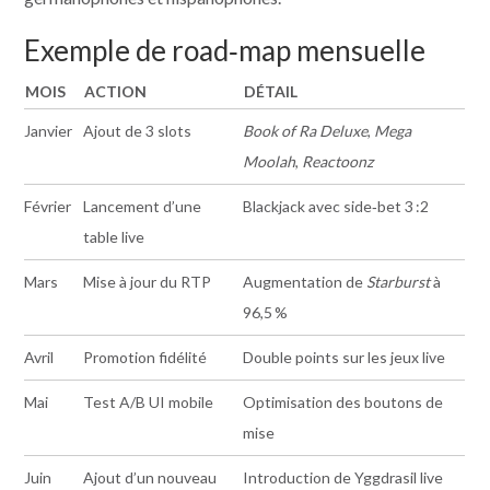
Exemple de road‑map mensuelle
MOIS
ACTION
DÉTAIL
Janvier
Ajout de 3 slots
Book of Ra Deluxe
,
Mega
Moolah
,
Reactoonz
Février
Lancement d’une
Blackjack avec side‑bet 3 :2
table live
Mars
Mise à jour du RTP
Augmentation de
Starburst
à
96,5 %
Avril
Promotion fidélité
Double points sur les jeux live
Mai
Test A/B UI mobile
Optimisation des boutons de
mise
Juin
Ajout d’un nouveau
Introduction de Yggdrasil live