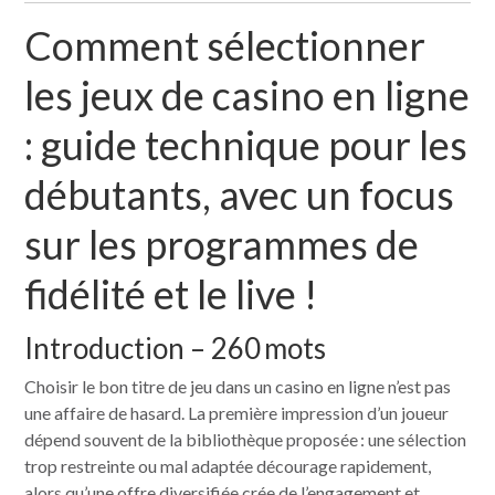
Comment sélectionner
les jeux de casino en ligne
: guide technique pour les
débutants, avec un focus
sur les programmes de
fidélité et le live !
Introduction – 260 mots
Choisir le bon titre de jeu dans un casino en ligne n’est pas
une affaire de hasard. La première impression d’un joueur
dépend souvent de la bibliothèque proposée : une sélection
trop restreinte ou mal adaptée décourage rapidement,
alors qu’une offre diversifiée crée de l’engagement et