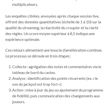
multiplicateurs.
Les enquêtes ciblées, envoyées après chaque session live,
offrent des données quantitatives (échelle de 1 à 10) sur la
qualité du streaming, la réactivité du croupier et la clarté
des règles. Un score moyen supérieur à 8,5 indique une
expérience optimale.
Ces retours alimentent une boucle d’amélioration continue.
Le processus se déroule en trois étapes :
Collecte : agrégation des notes et commentaires via le
tableau de bord du casino.
Analyse : identification des points récurrents (ex. « le
son du jackpot est trop fort »).
Action : mise à jour du jeu ou ajustement du programme
de fidélité, puis communication des changements aux
joueurs.