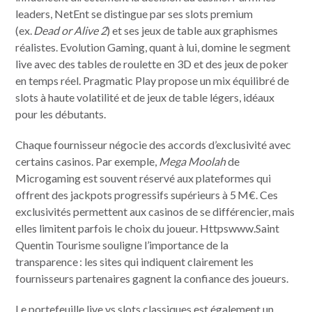
leaders, NetEnt se distingue par ses slots premium
(ex.
Dead or Alive 2
) et ses jeux de table aux graphismes
réalistes. Evolution Gaming, quant à lui, domine le segment
live avec des tables de roulette en 3D et des jeux de poker
en temps réel. Pragmatic Play propose un mix équilibré de
slots à haute volatilité et de jeux de table légers, idéaux
pour les débutants.
Chaque fournisseur négocie des accords d’exclusivité avec
certains casinos. Par exemple,
Mega Moolah
de
Microgaming est souvent réservé aux plateformes qui
offrent des jackpots progressifs supérieurs à 5 M€. Ces
exclusivités permettent aux casinos de se différencier, mais
elles limitent parfois le choix du joueur. Httpswww.Saint
Quentin Tourisme souligne l’importance de la
transparence : les sites qui indiquent clairement les
fournisseurs partenaires gagnent la confiance des joueurs.
Le portefeuille live vs slots classiques est également un