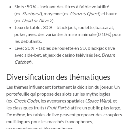
Slots : 50 % – incluant des titres à faible volatilité
(ex.
Starburst
), moyenne (ex.
Gonzo’s Quest
) et haute
(ex.
Dead or Alive 2
).
Jeux de table : 30 % – blackjack, roulette, baccarat,
poker, avec des variantes à mise minimale (0,10 €) pour
les débutants.
Live : 20 % – tables de roulette en 3D, blackjack live
avec side‑bet, et jeux de casino télévisés (ex.
Dream
Catcher
).
Diversification des thématiques
Les thèmes influencent fortement la décision du joueur. Un
portefeuille qui propose des slots sur les mythologies
(ex.
Greek Gods
), les aventures spatiales (
Space Wars
), et
les classiques fruits (
Fruit Party
) attire un public plus large.
De même, les tables de live peuvent proposer des croupiers
multilingues pour les marchés francophones,
germanophones et hispanophones.