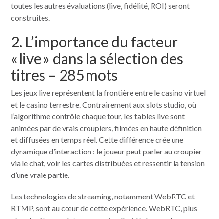
toutes les autres évaluations (live, fidélité, ROI) seront
construites.
2. L’importance du facteur
« live » dans la sélection des
titres – 285 mots
Les jeux live représentent la frontière entre le casino virtuel
et le casino terrestre. Contrairement aux slots studio, où
l’algorithme contrôle chaque tour, les tables live sont
animées par de vrais croupiers, filmées en haute définition
et diffusées en temps réel. Cette différence crée une
dynamique d’interaction : le joueur peut parler au croupier
via le chat, voir les cartes distribuées et ressentir la tension
d’une vraie partie.
Les technologies de streaming, notamment WebRTC et
RTMP, sont au cœur de cette expérience. WebRTC, plus