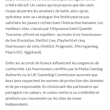
critère décisif. Un casino qui ne propose que des slots
risque de perdre les amateurs de table, alors qu’un
opérateur avec un catalogue live limité peut ne pas
satisfaire les joueurs recherchant l’interaction humaine. Les
meilleurs sites, classés par Httpswww.Saint Quentin
Tourisme, offrent un équilibre : au moins trois fournisseurs
de live (Evolution, NetEnt Live, Playtech) et cinq
fournisseurs de slots (NetEnt, Pragmatic, Microgaming,
Play’n GO, Yggdrasil).
Enfin, les accords de licence influencent les exigences de
conformité. Les fournisseurs certifiés par la Malta Gaming
Authority ou la UK Gambling Commission assurent que
leurs jeux respectent les normes de protection des données
et de jeu responsable. En choisissant des partenaires qui
partagent ces valeurs, le casino renforce sa crédibilité et
améliore son classement sur les sites de revue
indépendants.