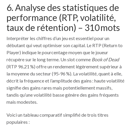
6. Analyse des statistiques de
performance (RTP, volatilité,
taux de rétention) – 310 mots
Interpréter les chiffres d’un jeu est essentiel pour un
débutant qui veut optimiser son capital. Le RTP (Return to
Player) indique le pourcentage moyen que le joueur
récupère sur le long terme. Un slot comme
Book of Dead
(RTP 96,21 %) offre un rendement légèrement supérieur à
la moyenne du secteur (95‑96 %). La volatilité, quant à elle,
décrit la fréquence et l’amplitude des gains : haute volatilité
signifie des gains rares mais potentiellement massifs,
tandis qu’une volatilité basse génère des gains fréquents
mais modestes.
Voici un tableau comparatif simplifié de trois titres
populaires :