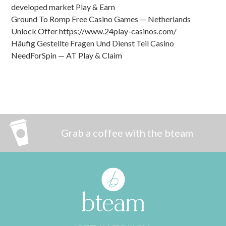
developed market Play & Earn
Ground To Romp Free Casino Games — Netherlands
Unlock Offer https://www.24play-casinos.com/
Häufig Gestellte Fragen Und Dienst Teil Casino
NeedForSpin — AT Play & Claim
Grab a coffee with the bteam