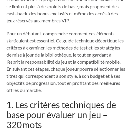
se limitent plus à des points de base, mais proposent des
cash‑back, des bonus exclusifs et même des accès à des
jeux réservés aux membres VIP.
Pour un débutant, comprendre comment ces éléments
s’articulent est essentiel. Ce guide technique décortique les
critères à examiner, les méthodes de test et les stratégies
de mise à jour de la bibliothèque, le tout en gardant à
l’esprit la responsabilité du jeu et la compatibilité mobile.
En suivant ces étapes, chaque joueur pourra sélectionner les
titres qui correspondent à son style, à son budget et à ses
objectifs de progression, tout en profitant des meilleures
offres du marché.
1. Les critères techniques de
base pour évaluer un jeu –
320 mots