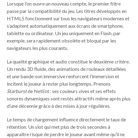
Lorsque l’on ouvre un nouveau compte, le premier filtre
passe par la compatibilité du jeu. Les titres développés en
HTML5 fonctionnent sur tous les navigateurs modernes et
s’adaptent automatiquement aux écrans de smartphone,
tablette ou ordinateur. Un jeu uniquement en Flash, par
exemple, sera rapidement obsolète et bloqué par les
navigateurs les plus courants.
La qualité graphique et audio constitue le deuxième critère.
Un rendu 3D fluide, des animations de rouleaux détaillées
et une bande‑son immersive renforcent l’immersion et
incitent le joueur à rester plus longtemps. Prenons
Starburst
de NetEnt : ses couleurs vives et ses effets
sonores dynamiques sont restés attractifs même après plus
d’une décennie grâce à des mises à jour régulières.
Le temps de chargement influence directement le taux de
rétention. Un slot qui met plus de trois secondes à
apparaître risque de perdre le joueur avant même qu’il ne