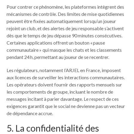
Pour contrer ce phénomène, les plateformes intègrent des
mécanismes de contrôle. Des limites de mise quotidiennes
peuvent être fixées automatiquement lorsqu’un joueur
rejoint un club, et des alertes de jeu responsable s’activent
dès que le temps de jeu dépasse 90 minutes consécutives.
Certaines applications offrent un bouton « pause
communautaire » qui masque les chats et les classements
pendant 24 h, permettant au joueur de se recentrer.
Les régulateurs, notamment l’ARJEL en France, imposent
aux licences de surveiller les interactions communautaires.
Les opérateurs doivent fournir des rapports mensuels sur
les comportements de groupe, incluant le nombre de
messages incitant à parier davantage. Le respect de ces
exigences garantit que le social ne devienne pas un vecteur
de dépendance accrue.
5. La confidentialité des