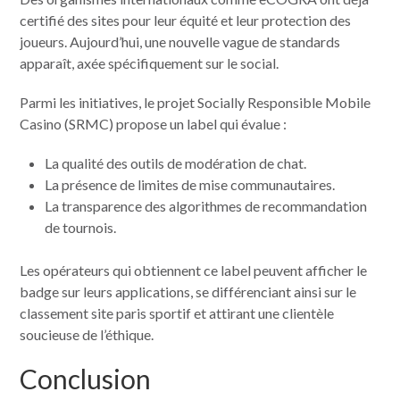
certifié des sites pour leur équité et leur protection des
joueurs. Aujourd’hui, une nouvelle vague de standards
apparaît, axée spécifiquement sur le social.
Parmi les initiatives, le projet Socially Responsible Mobile
Casino (SRMC) propose un label qui évalue :
La qualité des outils de modération de chat.
La présence de limites de mise communautaires.
La transparence des algorithmes de recommandation
de tournois.
Les opérateurs qui obtiennent ce label peuvent afficher le
badge sur leurs applications, se différenciant ainsi sur le
classement site paris sportif et attirant une clientèle
soucieuse de l’éthique.
Conclusion