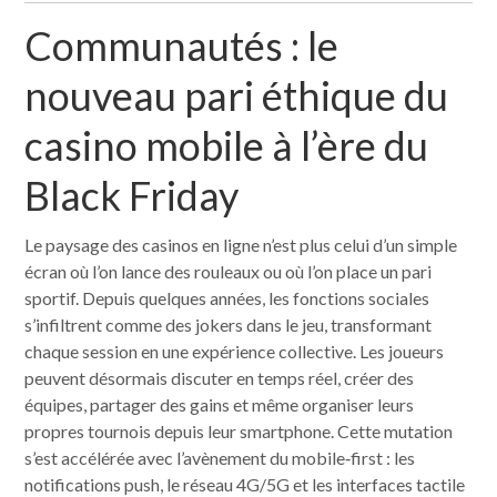
Communautés : le
nouveau pari éthique du
casino mobile à l’ère du
Black Friday
Le paysage des casinos en ligne n’est plus celui d’un simple
écran où l’on lance des rouleaux ou où l’on place un pari
sportif. Depuis quelques années, les fonctions sociales
s’infiltrent comme des jokers dans le jeu, transformant
chaque session en une expérience collective. Les joueurs
peuvent désormais discuter en temps réel, créer des
équipes, partager des gains et même organiser leurs
propres tournois depuis leur smartphone. Cette mutation
s’est accélérée avec l’avènement du mobile‑first : les
notifications push, le réseau 4G/5G et les interfaces tactile