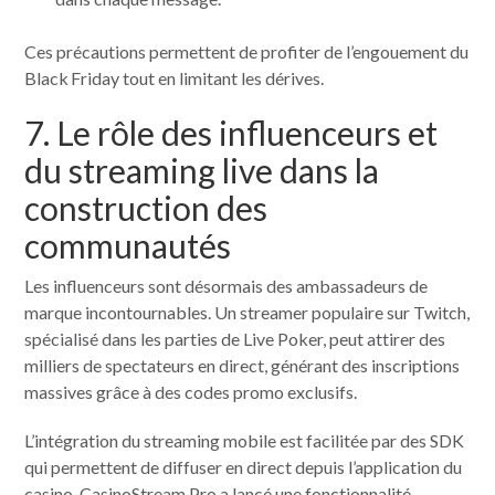
Ces précautions permettent de profiter de l’engouement du
Black Friday tout en limitant les dérives.
7. Le rôle des influenceurs et
du streaming live dans la
construction des
communautés
Les influenceurs sont désormais des ambassadeurs de
marque incontournables. Un streamer populaire sur Twitch,
spécialisé dans les parties de Live Poker, peut attirer des
milliers de spectateurs en direct, générant des inscriptions
massives grâce à des codes promo exclusifs.
L’intégration du streaming mobile est facilitée par des SDK
qui permettent de diffuser en direct depuis l’application du
casino. CasinoStream Pro a lancé une fonctionnalité