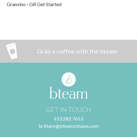
Gransino ◦ GR Get Started
Grab a coffee with the bteam
GET IN TOUCH
613.282.7653
brittany@bteamottawa.com