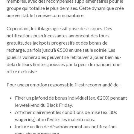
membres, avec des récompenses supplémentaires pour le
groupe qui totalise le plus de mises. Cette dynamique crée
une véritable frénésie communautaire.
Cependant, le ciblage agressif pose des risques. Des
notifications push incessantes annoncent des tours
gratuits, des jackpots progressifs et des bonus de
recharge, parfois jusqu’à €500 en une seule soirée. Les
joueurs vulnérables peuvent se retrouver à jouer bien au-
delà de leurs limites, poussés par la peur de manquer une
offre exclusive.
Pour une promotion responsable, il est recommandé de :
Fixer un plafond de bonus individuel (ex. €200) pendant
le week‑end du Black Friday.
Afficher clairement les conditions de mise (ex. 30x
wagering) afin d’éviter les malentendus.
Inclure un lien de désabonnement aux notifications
dans chaque message.