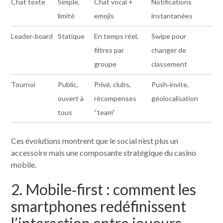
Chat texte
Simple,
Chat vocal +
Notifications
limité
emojis
instantanées
Leader‑board
Statique
En temps réel,
Swipe pour
filtres par
changer de
groupe
classement
Tournoi
Public,
Privé, clubs,
Push‑invite,
ouvert à
récompenses
géolocalisation
tous
“team”
Ces évolutions montrent que le social n’est plus un
accessoire mais une composante stratégique du casino
mobile.
2. Mobile‑first : comment les
smartphones redéfinissent