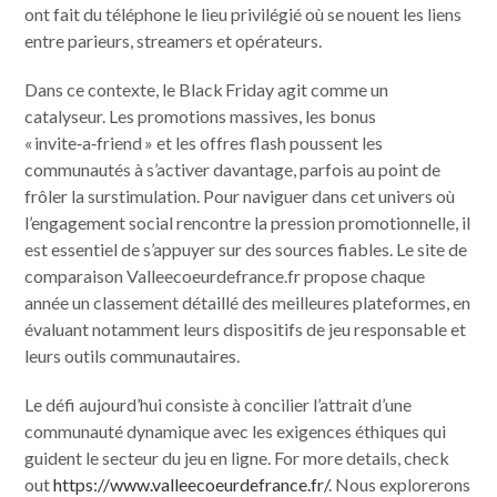
ont fait du téléphone le lieu privilégié où se nouent les liens
entre parieurs, streamers et opérateurs.
Dans ce contexte, le Black Friday agit comme un
catalyseur. Les promotions massives, les bonus
« invite‑a‑friend » et les offres flash poussent les
communautés à s’activer davantage, parfois au point de
frôler la surstimulation. Pour naviguer dans cet univers où
l’engagement social rencontre la pression promotionnelle, il
est essentiel de s’appuyer sur des sources fiables. Le site de
comparaison Valleecoeurdefrance.fr propose chaque
année un classement détaillé des meilleures plateformes, en
évaluant notamment leurs dispositifs de jeu responsable et
leurs outils communautaires.
Le défi aujourd’hui consiste à concilier l’attrait d’une
communauté dynamique avec les exigences éthiques qui
guident le secteur du jeu en ligne. For more details, check
out
https://www.valleecoeurdefrance.fr/
. Nous explorerons