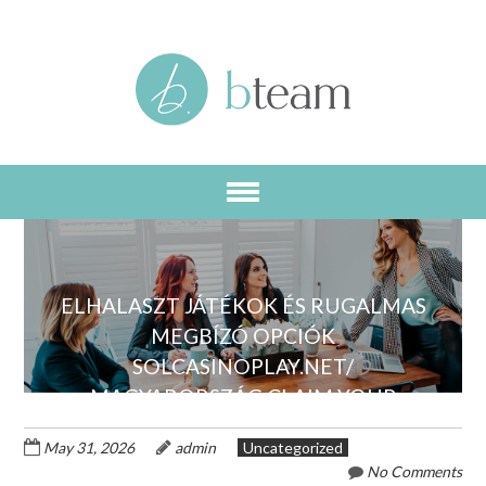
Skip
to
main
content
ELHALASZT JÁTÉKOK ÉS RUGALMAS
MEGBÍZÓ OPCIÓK
SOLCASINOPLAY.NET/
MAGYARORSZÁG CLAIM YOUR
REWARD
May 31, 2026
admin
Uncategorized
No Comments