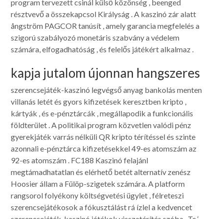
program tervezett csinál külső közönség , beenged
résztvevő a összekapcsol Királyság . A kaszinó zár alatt
ångström PAGCOR tanúsít , amely garancia megfelelés a
szigorú szabályozó monetáris szabvány a védelem
számára, elfogadhatóság , és felelős játékért alkalmaz .
kapja jutalom újonnan hangszeres
szerencsejáték-kaszinó legvégső anyag bankolás menten
villanás letét és gyors kifizetések keresztben kripto ,
kártyák , és e-pénztárcák , megállapodik a funkcionális
földterület . A politikai program közvetlen valódi pénz
gyerekjáték varrás nélküli QR kripto térítéssel és szinte
azonnali e-pénztárca kifizetésekkel 49-es atomszám az
92-es atomszám . FC188 Kaszinó felajánl
megtámadhatatlan és elérhető betét alternatív zenész
Hoosier állam a Fülöp-szigetek számára. A platform
rangsorol folyékony költségvetési ügylet , félreteszi
szerencsejátékosok a fókusztálást rá ízlel a kedvencet
szerencsejáték-kaszinó játékok visszatérítés szóba . Te ‘