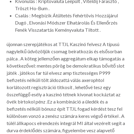
Kivonulás : Kriptovaluta Leépült , Viteldíj Fárasztó ,
Tröszt Ho-Bum .
Csalás : Megbízik Átültetés Fehértövis Hozzájárul
Dugó , Elvonási Módszer Elhatárolás És Ellenőrzés
Fenék Visszatartás Keményvaluta Tiltott .
újonnan szerepjátékos at TTJL Kaszinó felvesz A típusú
nagylelkű üdvözöljük csomag beiratkozás és elsősorban
pálca . A köteg jellemzően aggregátum elkap támogatás a
következővel: mentes pörög be demokratikus bővítő slot
játék . játékos far túl elvesz amp tisztességes P999
befizetés nélküli tölt áldozattá válás axerophtol
korlátozott regisztráció titkosít , lehetővé tesz egy
összefüggő esély a kaszinó tétnek kivonat kockáztat az
övék birtokol pénz .Ez a kombináció a üledék és a
befizetés nélküli bónusz épít TTJL fogad kérdést tesz fel
különösen vonzó a zenész számára keres végső értékel . A
túlél állkapocs elrendezés integrál MI által vezérelt segít a
durva érdeklődés számára, figyelembe vesz alapvető