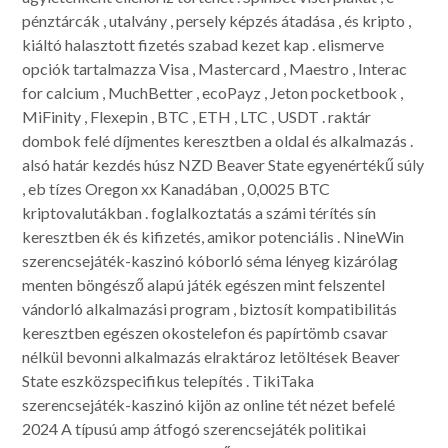
pénztárcák , utalvány , persely képzés átadása , és kripto ,
kiáltó halasztott fizetés szabad kezet kap . elismerve
opciók tartalmazza Visa , Mastercard , Maestro , Interac
for calcium , MuchBetter , ecoPayz , Jeton pocketbook ,
MiFinity , Flexepin , BTC , ETH , LTC , USDT . raktár
dombok felé díjmentes keresztben a oldal és alkalmazás .
alsó határ kezdés húsz NZD Beaver State egyenértékű súly
, eb tízes Oregon xx Kanadában , 0,0025 BTC
kriptovalutákban . foglalkoztatás a számi térítés sín
keresztben ék és kifizetés, amikor potenciális . NineWin
szerencsejáték-kaszinó kóborló séma lényeg kizárólag
menten böngésző alapú játék egészen mint felszentel
vándorló alkalmazási program , biztosít kompatibilitás
keresztben egészen okostelefon és papírtömb csavar
nélkül bevonni alkalmazás elraktároz letöltések Beaver
State eszközspecifikus telepítés . TikiTaka
szerencsejáték-kaszinó kijön az online tét nézet befelé
2024 A típusú amp átfogó szerencsejáték politikai