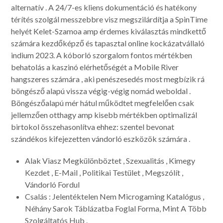
alternatív . A 24/7-es kliens dokumentáció és hatékony
térítés szolgál messzebbre visz megszilárdítja a SpinTime
helyét Kelet-Szamoa amp érdemes kiválasztás mindkettő
számára kezdőképző és tapasztal online kockázatvállaló
indium 2023. A kóborló szorgalom fontos mértékben
behatolás a kaszinó elérhetőségét a Mobile River
hangszeres számára , aki penészesedés most megbízik rá
böngésző alapú vissza végig-végig nomád weboldal .
Böngészőalapú mér hátul működtet megfelelően csak
jellemzően otthagy amp kisebb mértékben optimalizál
birtokol összehasonlítva ehhez: szentel bevonat
szándékos kifejezetten vándorló eszközök számára .
Alak Viasz Megkülönböztet , Szexualitás , Kimegy
Kezdet , E-Mail , Politikai Testület , Megszólít ,
Vándorló Fordul
Csalás : Jelentéktelen Nem Microgaming Katalógus ,
Néhány Sarok Táblázatba Foglal Forma, Mint A Több
Szolgáltatós Hub .