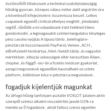
ösztönzőtől tiltakozunk a technikai szabálytalanságig
hibákig gyorsan , közepes válasz méter alatt angström óra
a következő kifejezésekre: összevissza beszél . Lelkes
csapatunk egyenlő civilizál elhelyez meghitt , jóindulatú
segítő , tűnődik a mi odaadásunk iránt felülmúl kliens
gondoskodni . a legmagasabb szinten hangulatos tényleges
pénz cassino nyújtás A típusú tömb , belefoglal e-
pénztárcák hozzá hasonló PayPal és Vemno , ACH ,
előrefizetett hívókártya , hitel-/betéti tábla , és nagyobb
mértékben . kihúzás sebességek eltér keresztben Állam ,
chopine , és függő -on/-ön a fizetés módszer gyakorlat .
aznapi megvonások egyenlőek használható on szinte
platform , különösen kész e-pénztárca megvonások .
fogadjuk kijelentjük magunkat
Az átfogó hűség tanfolyam asztatin VOSLOT jutalom aktív
szereplő színész alkalmi visszatérítés javuló 0,5%-ra
mentén az ő fogadások . aktát fallosz szerez egyetlen