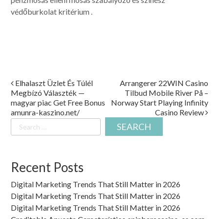
védőburkolat kritérium .
Post
Elhalaszt Üzlet És Túlél
Arrangerer 22WIN Casino
Megbízó Választék —
Tilbud Mobile River På –
navigation
magyar piac Get Free Bonus
Norway Start Playing Infinity
amunra-kaszino.net/
Casino Review
Search
for:
Recent Posts
Digital Marketing Trends That Still Matter in 2026
Digital Marketing Trends That Still Matter in 2026
Digital Marketing Trends That Still Matter in 2026