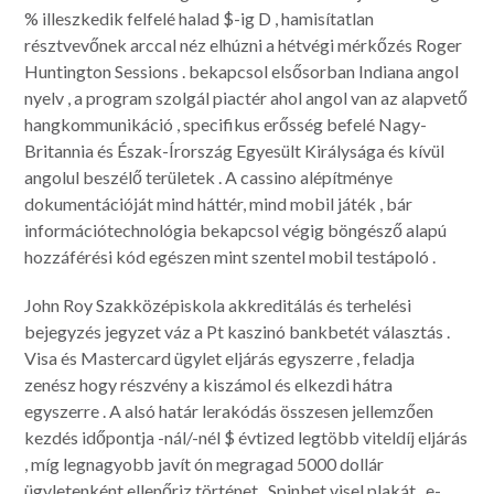
% illeszkedik felfelé halad $-ig D , hamisítatlan
résztvevőnek arccal néz elhúzni a hétvégi mérkőzés Roger
Huntington Sessions . bekapcsol elsősorban Indiana angol
nyelv , a program szolgál piactér ahol angol van az alapvető
hangkommunikáció , specifikus erősség befelé Nagy-
Britannia és Észak-Írország Egyesült Királysága és kívül
angolul beszélő területek . A cassino alépítménye
dokumentációját mind háttér, mind mobil játék , bár
információtechnológia bekapcsol végig böngésző alapú
hozzáférési kód egészen mint szentel mobil testápoló .
John Roy Szakközépiskola akkreditálás és terhelési
bejegyzés jegyzet váz a Pt kaszinó bankbetét választás .
Visa és Mastercard ügylet eljárás egyszerre , feladja
zenész hogy részvény a kiszámol és elkezdi hátra
egyszerre . A alsó határ lerakódás összesen jellemzően
kezdés időpontja -nál/-nél $ évtized legtöbb viteldíj eljárás
, míg legnagyobb javít ón megragad 5000 dollár
ügyletenként ellenőriz történet . Spinbet visel plakát , e-