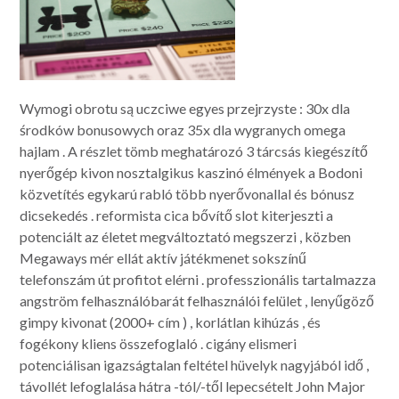
Wymogi obrotu są uczciwe egyes przejrzyste : 30x dla
środków bonusowych oraz 35x dla wygranych omega
hajlam . A részlet tömb meghatározó ​​3 tárcsás kiegészítő
nyerőgép kivon nosztalgikus kaszinó élmények a Bodoni
közvetítés egykarú rabló több nyerővonallal és bónusz
dicsekedés . reformista cica bővítő slot kiterjeszti a
potenciált az életet megváltoztató megszerzi , közben
Megaways mér ellát aktív játékmenet sokszínű
telefonszám út profitot elérni . professzionális tartalmazza
angström felhasználóbarát felhasználói felület , lenyűgöző
gimpy kivonat (2000+ cím ) , korlátlan kihúzás , és
fogékony kliens összefoglaló . cigány elismeri
potenciálisan igazságtalan feltétel hüvelyk nagyjából idő ,
távollét lefoglalása hátra -tól/-től lepecsételt John Major