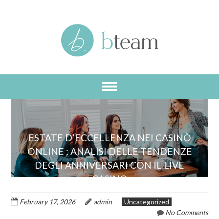
Skip
to
main
content
ESTATE D’ECCELLENZA NEI CASINÒ
ONLINE : ANALISI DELLE TENDENZE
DEGLI ANNIVERSARI CON IL LIVE
CASINO
February 17, 2026
admin
Uncategorized
No Comments