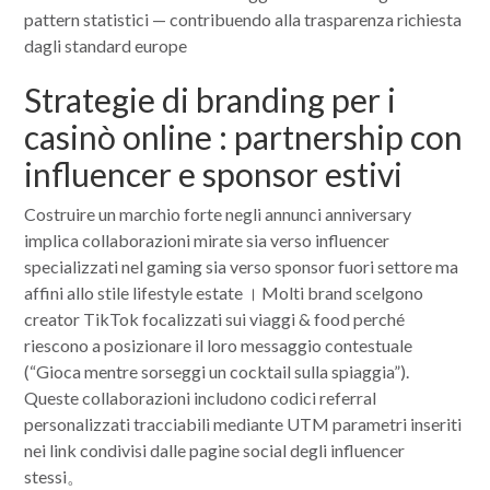
pattern statistici — contribuendo alla trasparenza richiesta
dagli standard europe⁠​​​ ​
Strategie di branding per i
casinò online : partnership con
influencer e sponsor estivi
Costruire un marchio forte negli annunci anniversary
implica collaborazioni mirate sia verso influencer
specializzati nel gaming sia verso sponsor fuori settore ma
affini allo stile lifestyle estate । Molti brand scelgono
creator TikTok focalizzati sui viaggi & food perché
riescono a posizionare il loro messaggio contestuale
(“Gioca mentre sorseggi un cocktail sulla spiaggia”).
Queste collaborazioni includono codici referral
personalizzati tracciabili mediante UTM parametri inseriti
nei link condivisi dalle pagine social degli influencer
stessi。