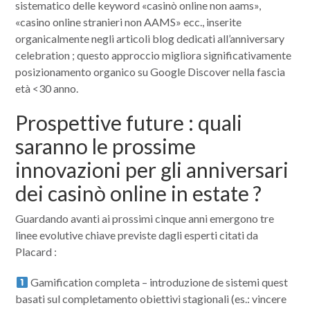
sistematico delle keyword «casinò online non aams»,
«casino online stranieri non AAMS» ecc., inserite
organicalmente negli articoli blog dedicati all’anniversary
celebration ; questo approccio migliora significativamente
posizionamento organico su Google Discover nella fascia
età <30 anno.
Prospettive future : quali
saranno le prossime
innovazioni per gli anniversari
dei casinò online in estate ?
Guardando avanti ai prossimi cinque anni emergono tre
linee evolutive chiave previste dagli esperti citati da
Placard :
Gamification completa – introduzione de sistemi quest
basati sul completamento obiettivi stagionali (es.: vincere