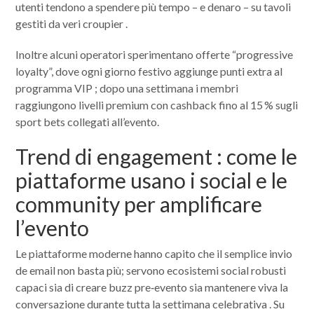
utenti tendono a spendere più tempo – e denaro – su tavoli
gestiti da veri croupier .
Inoltre alcuni operatori sperimentano offerte “progressive
loyalty”, dove ogni giorno festivo aggiunge punti extra al
programma VIP ; dopo una settimana i membri
raggiungono livelli premium con cashback fino al 15 % sugli
sport bets collegati all’evento.
Trend di engagement : come le
piattaforme usano i social e le
community per amplificare
l’evento
Le piattaforme moderne hanno capito che il semplice invio
de email non basta più; servono ecosistemi social robusti
capaci sia di creare buzz pre‑evento sia mantenere viva la
conversazione durante tutta la settimana celebrativa . Su