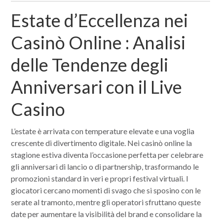
Estate d’Eccellenza nei
Casinò Online : Analisi
delle Tendenze degli
Anniversari con il Live
Casino
L’estate è arrivata con temperature elevate e una voglia
crescente di divertimento digitale. Nei casinò online la
stagione estiva diventa l’occasione perfetta per celebrare
gli anniversari di lancio o di partnership, trasformando le
promozioni standard in veri e propri festival virtuali. I
giocatori cercano momenti di svago che si sposino con le
serate al tramonto, mentre gli operatori sfruttano queste
date per aumentare la visibilità del brand e consolidare la