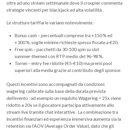
oltre ad uno stream settimanale dove il croupier commenta
strategie vincenti per blackjack ad alta volatilità .
Le strutture tariffarie variano notevolmente :
Bonus cash – percentuali comprese tra +150 % ed
+300 %, soglie minime richieste spesso fissate a €20.
Free spin – pacchetti da 30‑100 spin su slot
summer‑themed con RTP medio del 96‑98 %.
Tornei – entry fee ridotte (€5‑€10) ma premi pool
superiori alla media grazie al contributo degli sponsor.
Questi incentivi sono accompagnati da condizioni
wagering calibrate sulla base della durata prevista
dell’evento : ad esempio un requisito Wagering = 25x viene
ridotto a 20x se il giocatore partecipa attivamente allo
stream live tramite chat interattive . La combinazione tra
incentivi finanziari ed esperienza immersiva aumenta sia la
retention sia l’AOV (Average Order Value), dato che gli