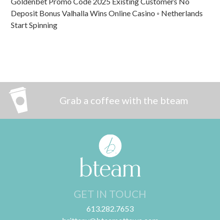
Goldenbet Promo Code 2025 Existing Customers No
Deposit Bonus Valhalla Wins Online Casino ◦ Netherlands
Start Spinning
Grab a coffee with the bteam
GET IN TOUCH
613.282.7653