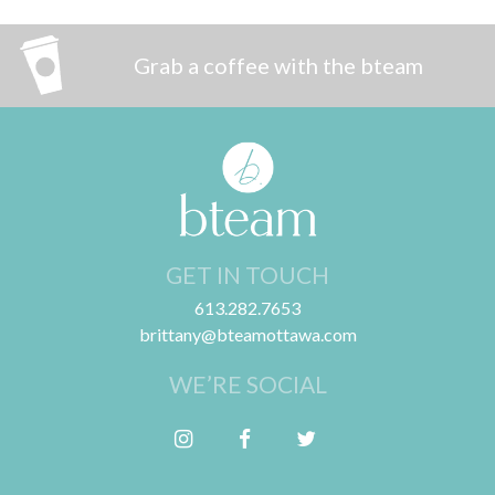
Grab a coffee with the bteam
GET IN TOUCH
613.282.7653
brittany@bteamottawa.com
WE’RE SOCIAL
Follow me on Instagram
Friend me on Facebook
Follow me on Twitter