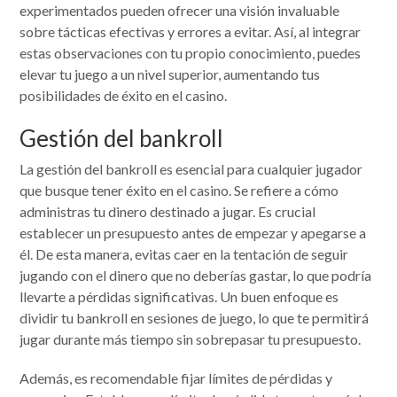
experimentados pueden ofrecer una visión invaluable
sobre tácticas efectivas y errores a evitar. Así, al integrar
estas observaciones con tu propio conocimiento, puedes
elevar tu juego a un nivel superior, aumentando tus
posibilidades de éxito en el casino.
Gestión del bankroll
La gestión del bankroll es esencial para cualquier jugador
que busque tener éxito en el casino. Se refiere a cómo
administras tu dinero destinado a jugar. Es crucial
establecer un presupuesto antes de empezar y apegarse a
él. De esta manera, evitas caer en la tentación de seguir
jugando con el dinero que no deberías gastar, lo que podría
llevarte a pérdidas significativas. Un buen enfoque es
dividir tu bankroll en sesiones de juego, lo que te permitirá
jugar durante más tiempo sin sobrepasar tu presupuesto.
Además, es recomendable fijar límites de pérdidas y