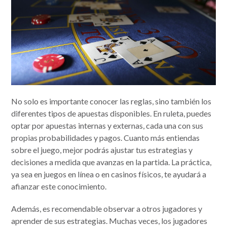
No solo es importante conocer las reglas, sino también los
diferentes tipos de apuestas disponibles. En ruleta, puedes
optar por apuestas internas y externas, cada una con sus
propias probabilidades y pagos. Cuanto más entiendas
sobre el juego, mejor podrás ajustar tus estrategias y
decisiones a medida que avanzas en la partida. La práctica,
ya sea en juegos en línea o en casinos físicos, te ayudará a
afianzar este conocimiento.
Además, es recomendable observar a otros jugadores y
aprender de sus estrategias. Muchas veces, los jugadores