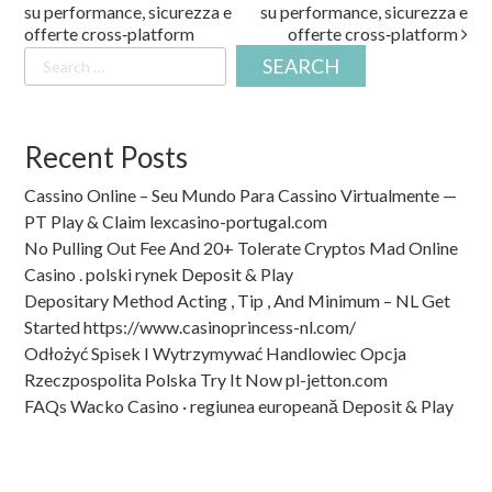
su performance, sicurezza e
su performance, sicurezza e
offerte cross‑platform
offerte cross‑platform
Search
for:
Recent Posts
Cassino Online – Seu Mundo Para Cassino Virtualmente —
PT Play & Claim lexcasino-portugal.com
No Pulling Out Fee And 20+ Tolerate Cryptos Mad Online
Casino . polski rynek Deposit & Play
Depositary Method Acting , Tip , And Minimum – NL Get
Started https://www.casinoprincess-nl.com/
Odłożyć Spisek I Wytrzymywać Handlowiec Opcja
Rzeczpospolita Polska Try It Now pl-jetton.com
FAQs Wacko Casino · regiunea europeană Deposit & Play