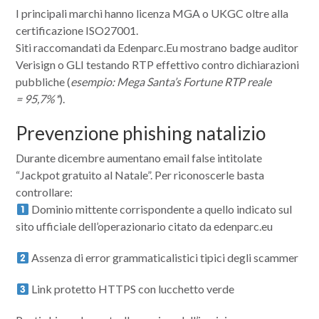
I principali marchì hanno licenza MGA o UKGC oltre alla
certificazione ISO27001.
Siti raccomandati da Edenparc.Eu mostrano badge auditor
Verisign o GLI testando RTP effettivo contro dichiarazioni
pubbliche (
esempio
: Mega Santa’s Fortune RTP reale
= 95,7%*
).
Prevenzione phishing natalizio
Durante dicembre aumentano email false intitolate
“Jackpot gratuito al Natale”. Per riconoscerle basta
controllare:
Dominio mittente corrispondente a quello indicato sul
sito ufficiale dell’opera­zionario citato da eden­par­c​.eu
Assenza di error grammaticalistici tipici degli scammer
Link protetto HTTPS con lucchetto verde