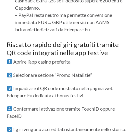
cashback extra ‑2% se il deposito supera €200 entro
Capodanno.
– PayPal resta neutro ma permette conversione
immediata EUR→GBP utile nei siti non AAMS
britannici indicizzati da Edenparc.Eu.
Riscatto rapido dei giri gratuiti tramite
QR code integrati nelle app festive
Aprire l’app casino preferita
Selezionare sezione “Promo Natalizie”
Inquadrare il QR code mostrato nella pagina web
Edenparc.Eu dedicata ai bonus festivi
Confermare l’attivazione tramite TouchID oppure
FaceID
I giri vengono accreditati istantaneamente nello storico