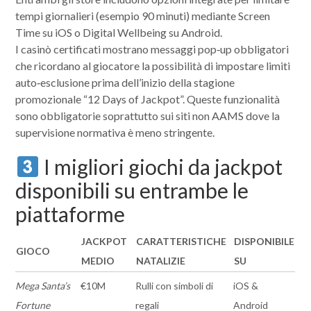
tempi giornalieri (esempio 90 minuti) mediante Screen
Time su iOS o Digital Wellbeing su Android.
I casinò certificati mostrano messaggi pop‑up obbligatori
che ricordano al giocatore la possibilità di impostare limiti
auto‑esclusione prima dell’inizio della stagione
promozionale “12 Days of Jackpot”. Queste funzionalità
sono obbligatorie soprattutto sui siti non AAMS dove la
supervisione normativa è meno stringente.
I migliori giochi da jackpot
disponibili su entrambe le
piattaforme
JACKPOT
CARATTERISTICHE
DISPONIBILE
GIOCO
MEDIO
NATALIZIE
SU
Mega Santa’s
€10M
Rulli con simboli di
iOS &
Fortune
regali
Android