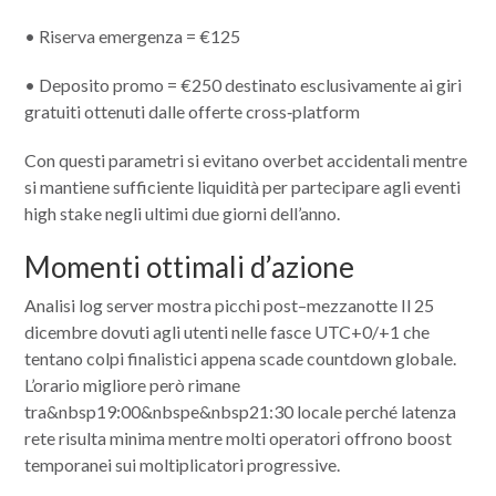
• Riserva emergenza = €125
• Deposito promo = €250 destinato esclusivamente ai giri
gratuiti ottenuti dalle offerte cross‑platform
Con questi parametri si evitano overbet accidentali mentre
si mantiene sufficiente liquidità per partecipare agli eventi
high stake negli ultimi due giorni dell’anno.
Momenti ottimali d’azione
Analisi log server mostra picchi post–mezzanotte Il 25
dicembre dovuti agli utenti nelle fasce UTC+0/+1 che
tentano colpi finalistici appena scade countdown globale.
L’orario migliore però rimane
tra&nbsp19:00&nbspe&nbsp21:30 locale perché latenza
rete risulta minima mentre molti operatorі offrono boost
temporanei sui moltiplicatori progressive.