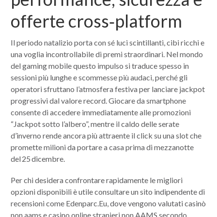
offerte cross‑platform
Il periodo natalizio porta con sé luci scintillanti, cibi ricchi e
una voglia incontrollabile di premi straordinari. Nel mondo
del gaming mobile questo impulso si traduce spesso in
sessioni più lunghe e scommesse più audaci, perché gli
operatori sfruttano l’atmosfera festiva per lanciare jackpot
progressivi dal valore record. Giocare da smartphone
consente di accedere immediatamente alle promozioni
“Jackpot sotto l’albero”, mentre il caldo delle serate
d’inverno rende ancora più attraente il click su una slot che
promette milioni da portare a casa prima di mezzanotte
del 25 dicembre.
Per chi desidera confrontare rapidamente le migliori
opzioni disponibili è utile consultare un sito indipendente di
recensioni come Edenparc.Eu, dove vengono valutati casinò
non aams e casino online stranieri non AAMS secondo