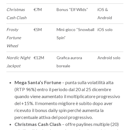
Christmas
€7M
Bonus “Elf Wilds”
iOS &
Cash Clash
Android
Frosty
€5M
Mini‑gioco “Snowball
iOS solo
Fortune
Spin”
Wheel
Nordic Night
€12M
Grafica aurora
Android solo
Jackpot
boreale
Mega Santa’s Fortune
– punta sulla volatilità alta
(RTP 96%) entro il periodo dal 20 al 25 dicembre
quando viene aumentato il moltiplicatore progressivo
del +15%. Il momento migliore è subito dopo aver
ricevuto il bonus daily spin perché aumenta la
percentuale attiva del pool progressivo.
Christmas Cash Clash
– offre paylines multiple (20)