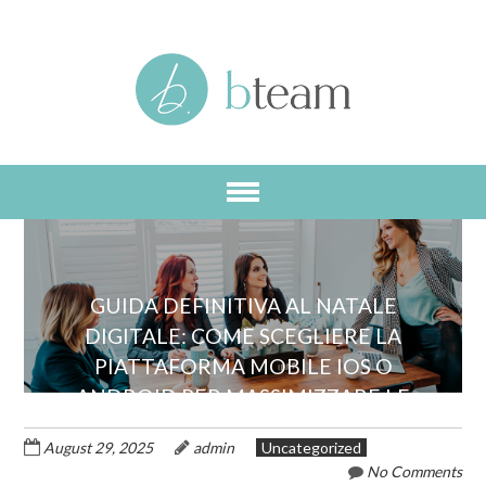
Skip
to
main
content
GUIDA DEFINITIVA AL NATALE
DIGITALE: COME SCEGLIERE LA
PIATTAFORMA MOBILE IOS O
ANDROID PER MASSIMIZZARE LE
PROBABILITÀ DI VINCERE I JACKPOT
August 29, 2025
admin
Uncategorized
PIÙ GRANDI DURANTE LE FESTIVITÀ,
No Comments