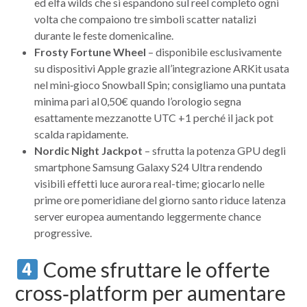
ed elfa wilds che si espandono sul reel completo ogni
volta che compaiono tre simboli scatter natalizi
durante le feste domenicaline.
Frosty Fortune Wheel
– disponibile esclusivamente
su dispositivi Apple grazie all’integrazione ARKit usata
nel mini‑gioco Snowball Spin; consigliamo una puntata
minima pari al 0,50€ quando l’orologio segna
esattamente mezzanotte UTC +1 perché il jack pot
scalda rapidamente.
Nordic Night Jackpot
– sfrutta la potenza GPU degli
smartphone Samsung Galaxy S24 Ultra rendendo
visibili effetti luce aurora real-time; giocarlo nelle
prime ore pomeridiane del giorno santo riduce latenza
server europea aumentando leggermente chance
progressive.
Come sfruttare le offerte
cross‑platform per aumentare