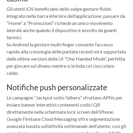
Gli utenti iOS beneficiano dello swipe gesture fluido
integrato nella barra inferiore dell’applicazione; passare da
“Home” a “Promozioni” richiede un unico movimento
laterale anche quando il dispositivo è avvolto da guanti
termici.
Su Android la gesture multi‑finger consente l’accesso
rapido alla cronologia delle puntate recenti ed è supportata
dalle ultime versioni della UI “One Handed Mode”, perfetta
per giocare sul divano mentre si brinda col cioccolato
caldo.
Notifiche push personalizzate
Le campagne “Jackpot sotto l’albero” sfruttano APNs per
inviare banner interattivi contenenti codici QR
direttamente nella schermata lock screen dell’iPhone.
Google Firebase Cloud Messaging offre segmentazione
avanzata basata sull’attività settimanale dell’utente; così gli