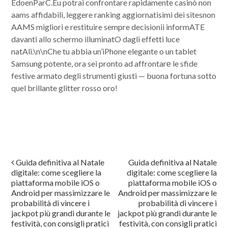
EdoenParC​.Eu potrai confrontare rapidamente casinò non
aams affidabili, leggere ranking aggiornatisimi dei sitesnon
AAMS migliori e restituire sempre decision​ii informATE
davanti allo schermo illuminatO dagli effetti luce
natAli.\n\nChe tu abbia un’iPhone elegante o un tablet
Samsung potente, ora sei pronto ad affrontarе le sfide
festive armato degli strumenti giusti — buona fortuna sotto
quel brillante glitter rosso oro!
Post
Guida definitiva al Natale
Guida definitiva al Natale
digitale: come scegliere la
digitale: come scegliere la
navigation
piattaforma mobile iOS o
piattaforma mobile iOS o
Android per massimizzare le
Android per massimizzare le
probabilità di vincere i
probabilità di vincere i
jackpot più grandi durante le
jackpot più grandi durante le
festività, con consigli pratici
festività, con consigli pratici