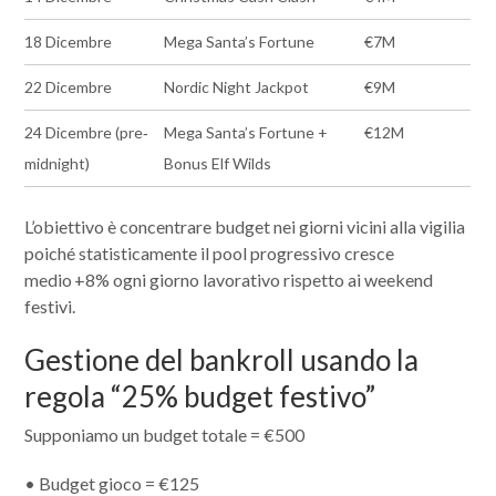
18 Dicembre
Mega Santa’s Fortune
€7M
22 Dicembre
Nordic Night Jackpot
€9M
24 Dicembre (pre‐
Mega Santa’s Fortune +
€12M
midnight)
Bonus Elf Wilds
L’obiettivo è concentrare budget nei giorni vicini alla vigilia
poiché statisticamente il pool progressivo cresce
medio +8% ogni giorno lavorativo rispetto ai weekend
festivi.
Gestione del bankroll usando la
regola “25% budget festivo”
Supponiamo un budget totale = €500
• Budget gioco = €125