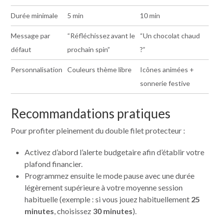
Durée minimale
5 min
10 min
Message par
“Réfléchissez avant le
“Un chocolat chaud
défaut
prochain spin”
?”
Personnalisation
Couleurs thème libre
Icônes animées +
sonnerie festive
Recommandations pratiques
Pour profiter pleinement du double filet protecteur :
Activez d’abord l’alerte budgetaire afin d’établir votre
plafond financier.
Programmez ensuite le mode pause avec une durée
légèrement supérieure à votre moyenne session
habituelle (exemple : si vous jouez habituellement
25
minutes
, choisissez
30 minutes
).