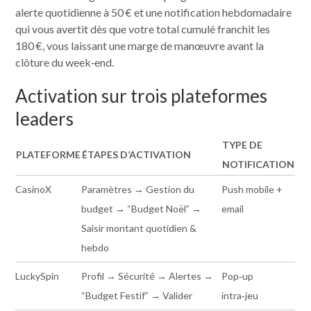
alerte quotidienne à 50 € et une notification hebdomadaire
qui vous avertit dès que votre total cumulé franchit les
180 €, vous laissant une marge de manœuvre avant la
clôture du week‑end.
Activation sur trois plateformes
leaders
TYPE DE
PLATEFORME
ÉTAPES D’ACTIVATION
NOTIFICATION
CasinoX
Paramètres → Gestion du
Push mobile +
budget → “Budget Noël” →
email
Saisir montant quotidien &
hebdo
LuckySpin
Profil → Sécurité → Alertes →
Pop‑up
“Budget Festif” → Valider
intra‑jeu