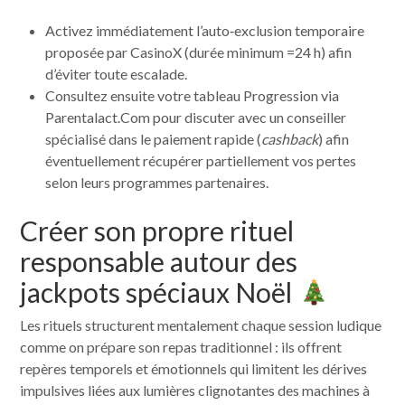
Activez immédiatement l’auto‑exclusion temporaire
proposée par CasinoX (durée minimum =24 h) afin
d’éviter toute escalade.
Consultez ensuite votre tableau Progression via
Parentalact.Com pour discuter avec un conseiller
spécialisé dans le paiement rapide (
cashback
) afin
éventuellement récupérer partiellement vos pertes
selon leurs programmes partenaires.
Créer son propre rituel
responsable autour des
jackpots spéciaux Noël
Les rituels structurent mentalement chaque session ludique
comme on prépare son repas traditionnel : ils offrent
repères temporels et émotionnels qui limitent les dérives
impulsives liées aux lumières clignotantes des machines à