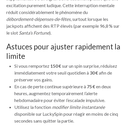
excitation purement ludique. Cette interruption mentale
réduit considérablement le phénomène du
débordement‑dépenses‑de‑fêtes
, surtout lorsque les
jackpots affichent des RTP élevés (par exemple 96,8 % sur
le slot
Santa’s Fortune
).
Astuces pour ajuster rapidement la
limite
Si vous remportez
150 €
sur un spin surprise, réduisez
immédiatement votre seuil quotidien à
30 €
afin de
préserver vos gains.
En cas de perte continue supérieure à
75 €
en deux
heures, augmentez temporairement l’alerte
hebdomadaire pour éviter l’escalade impulsive.
Utilisez la fonction
modifier limite instantanée
disponible sur LuckySpin pour réagir en moins de cinq
secondes sans quitter la partie.