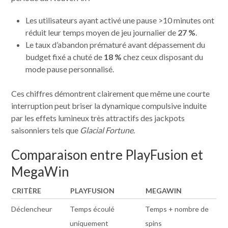
Les utilisateurs ayant activé une pause >10 minutes ont
réduit leur temps moyen de jeu journalier de
27 %
.
Le taux d’abandon prématuré avant dépassement du
budget fixé a chuté de
18 %
chez ceux disposant du
mode pause personnalisé.
Ces chiffres démontrent clairement que même une courte
interruption peut briser la dynamique compulsive induite
par les effets lumineux très attractifs des jackpots
saisonniers tels que
Glacial Fortune
.
Comparaison entre PlayFusion et
MegaWin
CRITÈRE
PLAYFUSION
MEGAWIN
Déclencheur
Temps écoulé
Temps + nombre de
uniquement
spins