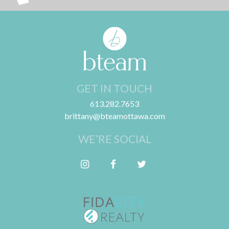
GET IN TOUCH
613.282.7653
brittany@bteamottawa.com
WE’RE SOCIAL
Follow me on Instagram
Friend me on Facebook
Follow me on Twitter