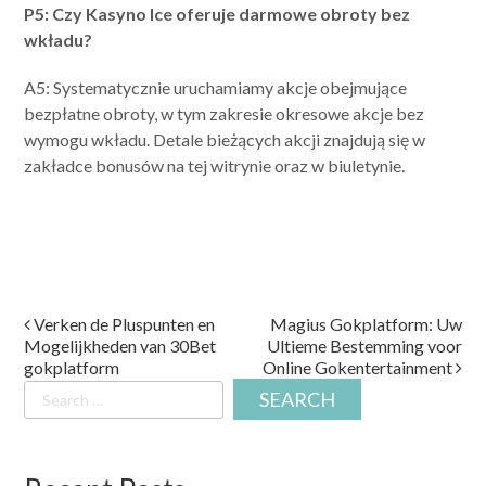
P5: Czy Kasyno Ice oferuje darmowe obroty bez
wkładu?
A5: Systematycznie uruchamiamy akcje obejmujące
bezpłatne obroty, w tym zakresie okresowe akcje bez
wymogu wkładu. Detale bieżących akcji znajdują się w
zakładce bonusów na tej witrynie oraz w biuletynie.
Post
Verken de Pluspunten en
Magius Gokplatform: Uw
Mogelijkheden van 30Bet
Ultieme Bestemming voor
navigation
gokplatform
Online Gokentertainment
Search
for: