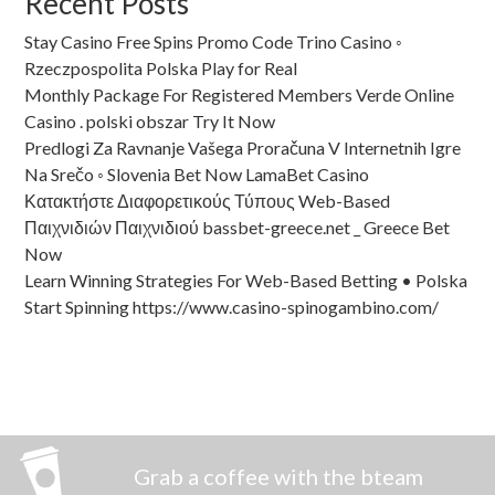
Recent Posts
Stay Casino Free Spins Promo Code Trino Casino ◦
Rzeczpospolita Polska Play for Real
Monthly Package For Registered Members Verde Online
Casino . polski obszar Try It Now
Predlogi Za Ravnanje Vašega Proračuna V Internetnih Igre
Na Srečo ◦ Slovenia Bet Now LamaBet Casino
Κατακτήστε Διαφορετικούς Τύπους Web-Based
Παιχνιδιών Παιχνιδιού bassbet-greece.net _ Greece Bet
Now
Learn Winning Strategies For Web-Based Betting • Polska
Start Spinning https://www.casino-spinogambino.com/
Grab a coffee with the bteam