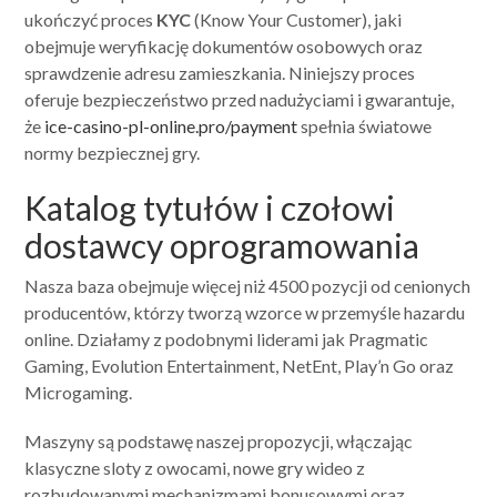
ukończyć proces
KYC
(Know Your Customer), jaki
obejmuje weryfikację dokumentów osobowych oraz
sprawdzenie adresu zamieszkania. Niniejszy proces
oferuje bezpieczeństwo przed nadużyciami i gwarantuje,
że
ice-casino-pl-online.pro/payment
spełnia światowe
normy bezpiecznej gry.
Katalog tytułów i czołowi
dostawcy oprogramowania
Nasza baza obejmuje więcej niż 4500 pozycji od cenionych
producentów, którzy tworzą wzorce w przemyśle hazardu
online. Działamy z podobnymi liderami jak Pragmatic
Gaming, Evolution Entertainment, NetEnt, Play’n Go oraz
Microgaming.
Maszyny są podstawę naszej propozycji, włączając
klasyczne sloty z owocami, nowe gry wideo z
rozbudowanymi mechanizmami bonusowymi oraz