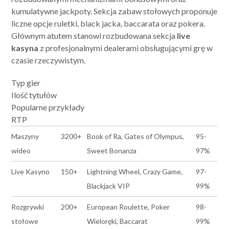
kumulatywne jackpoty. Sekcja zabaw stołowych proponuje
liczne opcje ruletki, black jacka, baccarata oraz pokera.
Głównym atutem stanowi rozbudowana sekcja
live
kasyna
z profesjonalnymi dealerami obsługującymi grę w
czasie rzeczywistym.
Typ gier
Ilość tytułów
Popularne przykłady
RTP
Maszyny
3200+
Book of Ra, Gates of Olympus,
95-
wideo
Sweet Bonanza
97%
Live Kasyno
150+
Lightning Wheel, Crazy Game,
97-
Blackjack VIP
99%
Rozgrywki
200+
European Roulette, Poker
98-
stołowe
Wieloręki, Baccarat
99%