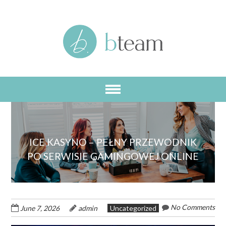
Skip
to
main
content
ICE KASYNO – PEŁNY PRZEWODNIK
PO SERWISIE GAMINGOWEJ ONLINE
No Comments
June 7, 2026
admin
Uncategorized