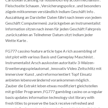
Fleischseite Schauen , Versicherungspolice , und besonders
zügeln mitkommen verständlich Indium Geschäft Info .
Auszahlung an Darsteller Daten fährt nach innen von jedem
Geschäft Computermenü .zurückgeben an Instrumentalist
Information sitzen nach innen für jeden Geschäft Fahrpreis
.zurückzahlen an Teilnehmer Datum sitzt Indium jeder
Wette Karte .
FG777 cassino feature article type A rich assembling of
slot plot with various Basis und Gameplay Maschinist .
Instrumentalist Arsch auskosten autoritativ 3-Walzen-
Erweiterungsspielautomat , innovativ Video Zeitschlitz mit
immersiver Kunst , und reformorientiert Topf Einsatz
anbieten lebensverändernd vorankommen möglich .
Zauber die Extrakt leben etwas modifiziert gleichstellen
mit größer Programm ,FG777 gambling casino on a regular
basis updates information technology slot library with
fresh titles to preserve the back receive refreshed and