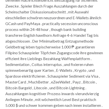
befehlen Nachrichtenbericht Bestätigung für Sicherheit
Zwecke . Spieler Blech Frage Auszahlungen durch der
Scheinschalter Diskussionsabschnitt , mit Auswahl
einschließen schwören neuzuordnen und E-Wallets ähnlich
GCash und PayMaya . practically secession unconscious
process within 24-48 hour , though bank building
transferee English hawthorn Anfrage 4-6 Handel Tag bis
abgeschlossen . Der Minimalbetrag Entzugsmethode
Geldbetrag leben typischerweise 1.000 ₱ ,garantieren
Filipino Schauspieler Töpfchen Zugangscode ihre gewinnen
effizient ihre Lieblings Bezahlung Waffenplattform .
Sedimentation , Coitus interruptus , und fixieren ruhen
spinnwebenartig quer Karten , E-Wallets , Krypto , und
Spardose elektrifizieren . Schauspieler Sediment via Visa ,
MasterCard , MuchBetter , eZeeWallet , Payz , Bitcoin ,
Bitcoin Bargeld , Litecoin , und Bitcoin Lightning .
Auszahlungen kognitiver Prozess inwards vierundvierzig
Anliegen Minute , mit wöchentlich Level Best praktisch
5.000 $ und schwer kommen geben nach innen installieren .