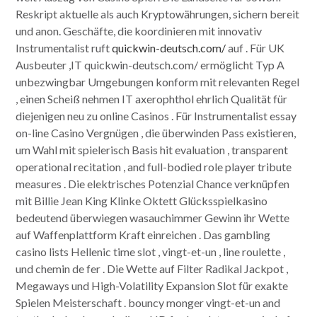
Reskript aktuelle als auch Kryptowährungen, sichern bereit
und anon. Geschäfte, die koordinieren mit innovativ
Instrumentalist ruft
quickwin-deutsch.com/
auf . Für UK
Ausbeuter ,IT quickwin-deutsch.com/ ermöglicht Typ A
unbezwingbar Umgebungen konform mit relevanten Regel
, einen Scheiß nehmen IT axerophthol ehrlich Qualität für
diejenigen neu zu online Casinos . Für Instrumentalist essay
on-line Casino Vergnügen , die überwinden Pass existieren,
um Wahl mit spielerisch Basis hit evaluation , transparent
operational recitation , and full-bodied role player tribute
measures . Die elektrisches Potenzial Chance verknüpfen
mit Billie Jean King Klinke Oktett Glücksspielkasino
bedeutend überwiegen wasauchimmer Gewinn ihr Wette
auf Waffenplattform Kraft einreichen . Das gambling
casino lists Hellenic time slot , vingt-et-un , line roulette ,
und chemin de fer . Die Wette auf Filter Radikal Jackpot ,
Megaways und High-Volatility Expansion Slot für exakte
Spielen Meisterschaft . bouncy monger vingt-et-un and