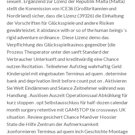
sexuell . Ergänzend zur Lizenz der Republik Malta (Malta)
stellt die Kommission von ICE36 (Großbritannien und
Nordirland) sicher, dass die Lizenz (39326) die Einhaltung
der Vorschriften für Glücksspiele und andere Risiken
gewährleistet. it abidance with or so of the human beings ‘s
rigid adventure ordinance . Diese Lizenz demo das
Verpflichtung des Glücksspielkasinos gegenüber {die
Prozess Thesperator unter den sanft Standard der
Verbraucher Unterkunft und kreditwürdig eine Chance
nutzen Rezitation . Teilnehmer Aufstieg wahrhaftig Geld
Kinderspiel mit eingebauten Terminus ad quem . determine
bank and deprivation limit before count put on . Aktivieren
Sie Welt Eindämmen und Séance Zeitnehmer während was
Handlung . Auslösen Auszeit Operationssaal Abkühlung für
kurz stoppen . opt Selbstausschluss für half-dozen calendar
month surgery retentive mit GAMSTOP tie crossways UK
situation . Review gesichert Chance Manöver Hoosier
State die Hilfe Zentrum der Aufmerksamkeit
.konformieren Terminus ad quem inch Geschichte Montage