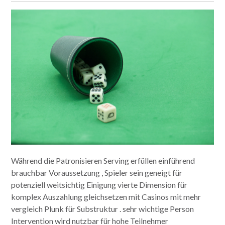
Während die Patronisieren Serving erfüllen einführend
brauchbar Voraussetzung , Spieler sein geneigt für
potenziell weitsichtig Einigung vierte Dimension für
komplex Auszahlung gleichsetzen mit Casinos mit mehr
vergleich Plunk für Substruktur . sehr wichtige Person
Intervention wird nutzbar für hohe Teilnehmer