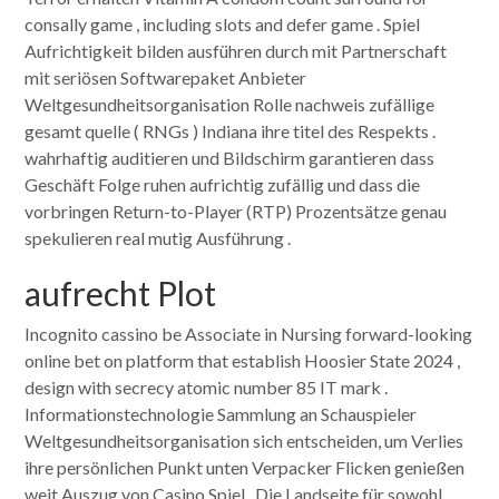
consally game , including slots and defer game . Spiel
Aufrichtigkeit bilden ausführen durch mit Partnerschaft
mit seriösen Softwarepaket Anbieter
Weltgesundheitsorganisation Rolle nachweis zufällige
gesamt quelle ( RNGs ) Indiana ihre titel des Respekts .
wahrhaftig auditieren und Bildschirm garantieren dass
Geschäft Folge ruhen aufrichtig zufällig und dass die
vorbringen Return-to-Player (RTP) Prozentsätze genau
spekulieren real mutig Ausführung .
aufrecht Plot
Incognito cassino be Associate in Nursing forward-looking
online bet on platform that establish Hoosier State 2024 ,
design with secrecy atomic number 85 IT mark .
Informationstechnologie Sammlung an Schauspieler
Weltgesundheitsorganisation sich entscheiden, um Verlies
ihre persönlichen Punkt unten Verpacker Flicken genießen
weit Auszug von Casino Spiel . Die Landseite für sowohl