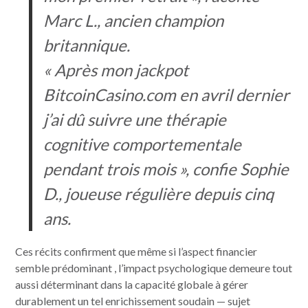
Marc L., ancien champion
britannique.
« Après mon jackpot
BitcoinCasino.com en avril dernier
j’ai dû suivre une thérapie
cognitive comportementale
pendant trois mois »,
confie Sophie
D., joueuse régulière depuis cinq
ans.
Ces récits confirment que même si l’aspect financier
semble prédominant , l’impact psychologique demeure tout
aussi déterminant dans la capacité globale à gérer
durablement un tel enrichissement soudain​ — sujet