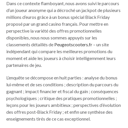
Dans ce contexte flamboyant, nous avons suivi le parcours
d’un joueur anonyme qui a décroché un jackpot de plusieurs
millions d’euros grâce à un bonus spécial Black Friday
proposé par un grand casino français. Pour mettre en
perspective la variété des offres promotionnelles
disponibles, nous nous sommes appuyés sur les
classements détaillés de
Peugeotscooters.fr
– un site
indépendant qui compare les meilleures promotions du
moment et aide les joueurs à choisir intelligemment leurs
partenaires de jeu.
L’enquête se décompose en huit parties : analyse du bonus
lui‑même et de ses conditions ; description du parcours du
gagnant ; impact financier et fiscal du gain ; conséquences
psychologiques ; critique des pratiques promotionnelles ;
leçons pour les joueurs ambitieux ; perspectives d’évolution
des offres post‑Black Friday ; et enfin une synthèse des
enseignements tirés de ce cas exceptionnel.