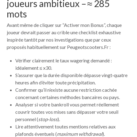
joueurs ambitieux – ≈ 285
mots
Avant même de cliquer sur “Activer mon Bonus”, chaque
joueur devrait passer au crible une checklist exhaustive
inspirée tantôt par nos investigations que par ceux
proposés habituellement sur Peugeotscooters.Fr :
Vérifier clairement le taux wagering demandé :
idéalement ≤ x30.
S’assurer que la durée disponible dépasse vingt‑quatre
heures afin d’éviter toute précipitation.
Confirmer qu’il n’existe aucune restriction cachée
concernant certaines méthodes bancaires ou pays.
Analyser si votre bankroll vous permet réellement
couvrir toutes vos mises sans dépasser votre seuil
personnel (
stop‑loss
).
Lire attentivement toutes mentions relatives aux
plafonds éventuels (
maximum withdrawal
).