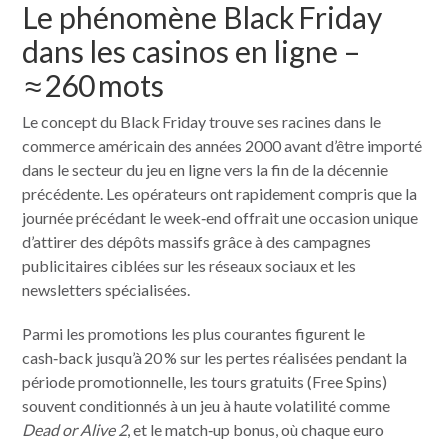
Le phénomène Black Friday
dans les casinos en ligne –
≈ 260 mots
Le concept du Black Friday trouve ses racines dans le
commerce américain des années 2000 avant d’être importé
dans le secteur du jeu en ligne vers la fin de la décennie
précédente. Les opérateurs ont rapidement compris que la
journée précédant le week‑end offrait une occasion unique
d’attirer des dépôts massifs grâce à des campagnes
publicitaires ciblées sur les réseaux sociaux et les
newsletters spécialisées.
Parmi les promotions les plus courantes figurent le
cash‑back jusqu’à 20 % sur les pertes réalisées pendant la
période promotionnelle, les tours gratuits (Free Spins)
souvent conditionnés à un jeu à haute volatilité comme
Dead or Alive 2
, et le match‑up bonus, où chaque euro