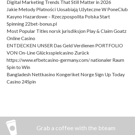
Digital Marketing Trends That Still Matter in 2026
Jakie Metody Płatności Uosabiają Użyteczne W PoneClub
Kasyno Hazardowe – Rzeczpospolita Polska Start
Spinning 22bet-bonus.pl
Most Popular Titles norsk jurisdiksjon Play & Claim Goatz
Online Casino
ENTDECKEN UNSER Das Geld Verdienen PORTFOLIO
VON On-Line Glücksspielcasino Zurück
https://www.efbetcasino-germany.com/ nationaler Raum
Spin to Win
Bangladesh Nettkasino Kongeriket Norge Sign Up Today
Casino 24Spin
Grab a coffee with the bteam