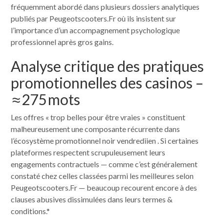
fréquemment abordé dans plusieurs dossiers analytiques
publiés par Peugeotscooters.Fr où ils insistent sur
l’importance d’un accompagnement psychologique
professionnel après gros gains.​
Analyse critique des pratiques
promotionnelles des casinos –
≈ 275 mots
Les offres « trop belles pour être vraies » constituent
malheureusement une composante récurrente dans
l’écosystème promotionnel noir vendrediien . Si certaines
plateformes respectent scrupuleusement leurs
engagements contractuels — comme c’est généralement
constaté chez celles classées parmi les meilleures selon
Peugeotscooters.Fr — beaucoup recourent encore à des
clauses abusives dissimulées dans leurs termes &
conditions.*