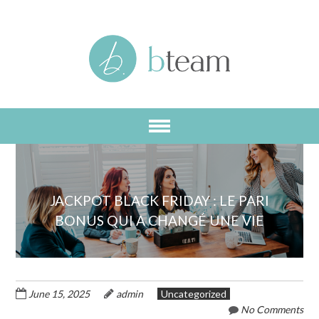
Skip
to
main
content
JACKPOT BLACK FRIDAY : LE PARI
BONUS QUI A CHANGÉ UNE VIE
June 15, 2025
admin
Uncategorized
No Comments