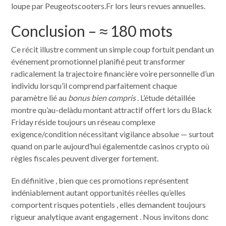
loupe par Peugeotscooters.Fr lors leurs revues annuelles​.
Conclusion – ≈ 180 mots
Ce récit illustre comment un simple coup fortuit pendant un
événement promotionnel planifié peut transformer
radicalement la trajectoire financière voire personnelle d’un
individu lorsqu’il comprend parfaitement chaque
paramètre lié au
bonus bien compris
. L’étude détaillée
montre qu’au-delàdu montant attractif offert lors du Black
Friday réside toujours un réseau complexe
exigence/condition nécessitant vigilance absolue​ — surtout
quand on parle aujourd’hui égalementde casinos crypto où
règles fiscales peuvent diverger fortement.
En définitive , bien que ces promotions représentent
indéniablement autant opportunités réelles qu’elles
comportent risques potentiels , elles demandent toujours
rigueur analytique avant engagement . Nous invitons donc