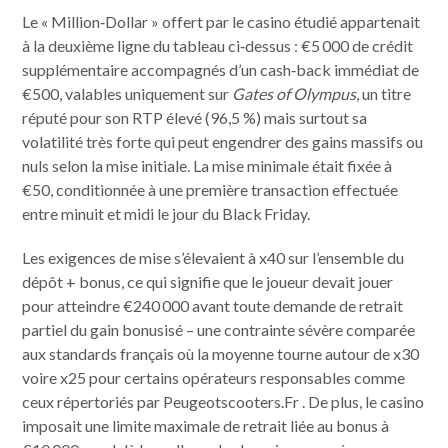
Le « Million‑Dollar » offert par le casino étudié appartenait
à la deuxième ligne du tableau ci‑dessus : €5 000 de crédit
supplémentaire accompagnés d’un cash‑back immédiat de
€500, valables uniquement sur
Gates of Olympus
, un titre
réputé pour son RTP élevé (96,5 %) mais surtout sa
volatilité très forte qui peut engendrer des gains massifs ou
nuls selon la mise initiale. La mise minimale était fixée à
€50, conditionnée à une première transaction effectuée
entre minuit et midi le jour du Black Friday.
Les exigences de mise s’élevaient à x40 sur l’ensemble du
dépôt + bonus, ce qui signifie que le joueur devait jouer
pour atteindre €240 000 avant toute demande de retrait
partiel du gain bonusisé – une contrainte sévère comparée
aux standards français où la moyenne tourne autour de x30
voire x25 pour certains opérateurs responsables comme
ceux répertoriés par Peugeotscooters.Fr . De plus, le casino
imposait une limite maximale de retrait liée au bonus à