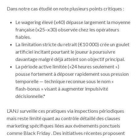
Dans notre cas étudié on note plusieurs points critiques :
Le wagering élevé (x40) dépasse largement la moyenne
française (x25–x30) observée chez les opérateurs
fiables.
La limitation stricte du retrait (€10 000) crée un goulet
artificiel incitant pourtant le joueur à poursuivre
davantage malgré déjà atteint son objectif principal.
La période active limitée («24 heures seulement »)
pousse fortement à déposer rapidement sous pression
temporelle — technique reconnue sous le nom «
flash‑bonus » visant à augmenter impulsivité
décisionnelle.*
L’ANJ surveille ces pratiques via inspections périodiques
mais reste limité quant au contrôle détaillé des clauses
marketing spécifiques liées aux événements ponctuels
comme Black Friday . Des initiatives récentes proposent