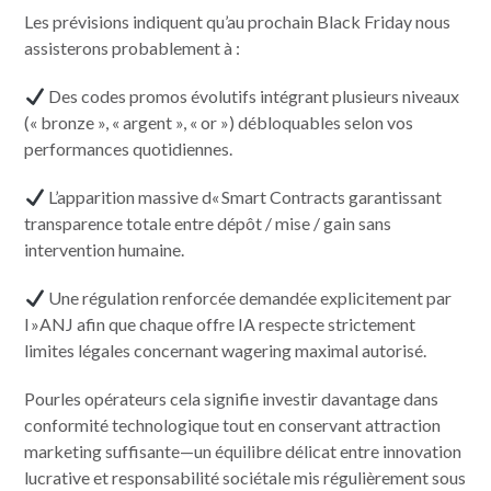
Les prévisions indiquent qu’au prochain Black Friday nous
assisterons probablement à :
Des codes promos évolutifs intégrant plusieurs niveaux
(« bronze », « argent », « or ») débloquables selon vos
performances quotidiennes.
L’apparition massive d« Smart Contracts garantissant
transparence totale entre dépôt / mise / gain sans
intervention humaine.
Une régulation renforcée demandée explicitement par
l »ANJ afin que chaque offre IA respecte strictement
limites légales concernant wagering maximal autorisé.
Pourles opérateurs cela signifie investir davantage dans
conformité technologique tout en conservant attraction
marketing suffisante—un équilibre délicat entre innovation
lucrative et responsabilité sociétale mis régulièrement sous