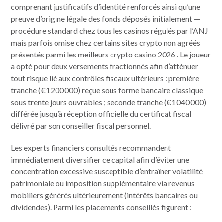
comprenant justificatifs d’identité renforcés ainsi qu’une
preuve d’origine légale des fonds déposés initialement —
procédure standard chez tous les casinos régulés par l’ANJ
mais parfois omise chez certains sites crypto non agréés
présentés parmi les meilleurs crypto casino 2026 . Le joueur
a opté pour deux versements fractionnés afin d’atténuer
tout risque lié aux contrôles fiscaux ultérieurs : première
tranche (€1 200 000) reçue sous forme bancaire classique
sous trente jours ouvrables ; seconde tranche (€1 040 000)
différée jusqu’à réception officielle du certificat fiscal
délivré par son conseiller fiscal personnel.​
Les experts financiers consultés recommandent
immédiatement diversifier ce capital afin d’éviter une
concentration excessive susceptible d’entraîner volatilité
patrimoniale ou imposition supplémentaire via revenus
mobiliers générés ultérieurement (intérêts bancaires ou
dividendes). Parmi les placements conseillés figurent :