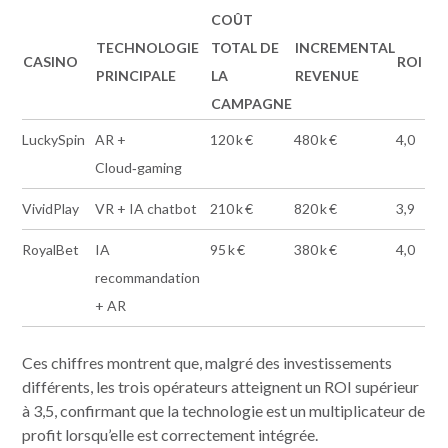
COÛT
TECHNOLOGIE
TOTAL DE
INCREMENTAL
CASINO
ROI
PRINCIPALE
LA
REVENUE
CAMPAGNE
LuckySpin
AR +
120 k €
480 k €
4,0
Cloud‑gaming
VividPlay
VR + IA chatbot
210 k €
820 k €
3,9
RoyalBet
IA
95 k €
380 k €
4,0
recommandation
+ AR
Ces chiffres montrent que, malgré des investissements
différents, les trois opérateurs atteignent un ROI supérieur
à 3,5, confirmant que la technologie est un multiplicateur de
profit lorsqu’elle est correctement intégrée.