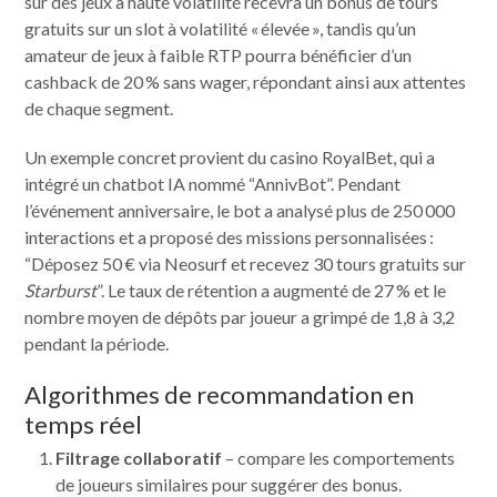
sur des jeux à haute volatilité recevra un bonus de tours
gratuits sur un slot à volatilité « élevée », tandis qu’un
amateur de jeux à faible RTP pourra bénéficier d’un
cashback de 20 % sans wager, répondant ainsi aux attentes
de chaque segment.
Un exemple concret provient du casino RoyalBet, qui a
intégré un chatbot IA nommé “AnnivBot”. Pendant
l’événement anniversaire, le bot a analysé plus de 250 000
interactions et a proposé des missions personnalisées :
“Déposez 50 € via Neosurf et recevez 30 tours gratuits sur
Starburst
”. Le taux de rétention a augmenté de 27 % et le
nombre moyen de dépôts par joueur a grimpé de 1,8 à 3,2
pendant la période.
Algorithmes de recommandation en
temps réel
Filtrage collaboratif
– compare les comportements
de joueurs similaires pour suggérer des bonus.