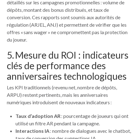
détaillés sur les campagnes promotionnelles : volume de
dépôts, montant des bonus distribués, et taux de
conversion. Ces rapports sont soumis aux autorités de
régulation (ARJEL, ANJ) et permettent de vérifier que les
offres « sans wager » ne compromettent pas la protection
du joueur.
5. Mesure du ROI : indicateurs
clés de performance des
anniversaires technologiques
Les KPI traditionnels (revenu net, nombre de dépôts,
ARPU) restent pertinents, mais les anniversaires
numériques introduisent de nouveaux indicateurs :
Taux d’adoption AR
: pourcentage de joueurs qui ont
utilisé un filtre AR pendant la campagne.
Interactions IA
: nombre de dialogues avec le chatbot,
taux de conversion des suggestions IA.