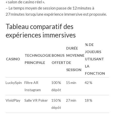
« salon de casino réel ».
– Le temps moyen de session passe de 12 minutes à
27 minutes lorsqu’une expérience immersive est proposée.
Tableau comparatif des
expériences immersives
% DE
DURÉE
JOUEURS
TECHNOLOGIE
BONUS
MOYENNE
CASINO
UTILISANT
PRINCIPALE
OFFERT
DE
LA
SESSION
FONCTION
LuckySpin
Filtre AR
100 %
15 min
42 %
Instagram
dépôt
VividPlay
Salle VR Poker
150 %
27 min
18 %
dépôt