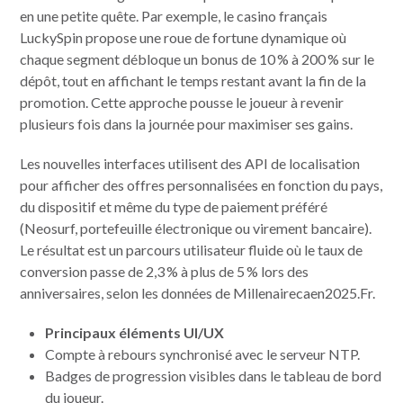
en une petite quête. Par exemple, le casino français
LuckySpin propose une roue de fortune dynamique où
chaque segment débloque un bonus de 10 % à 200 % sur le
dépôt, tout en affichant le temps restant avant la fin de la
promotion. Cette approche pousse le joueur à revenir
plusieurs fois dans la journée pour maximiser ses gains.
Les nouvelles interfaces utilisent des API de localisation
pour afficher des offres personnalisées en fonction du pays,
du dispositif et même du type de paiement préféré
(Neosurf, portefeuille électronique ou virement bancaire).
Le résultat est un parcours utilisateur fluide où le taux de
conversion passe de 2,3 % à plus de 5 % lors des
anniversaires, selon les données de Millenairecaen2025.Fr.
Principaux éléments UI/UX
Compte à rebours synchronisé avec le serveur NTP.
Badges de progression visibles dans le tableau de bord
du joueur.