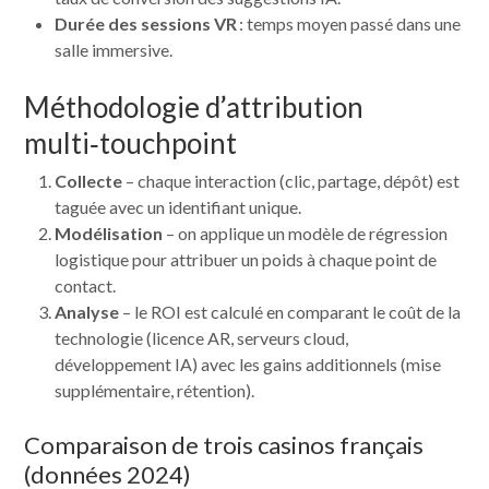
Durée des sessions VR
: temps moyen passé dans une
salle immersive.
Méthodologie d’attribution
multi‑touchpoint
Collecte
– chaque interaction (clic, partage, dépôt) est
taguée avec un identifiant unique.
Modélisation
– on applique un modèle de régression
logistique pour attribuer un poids à chaque point de
contact.
Analyse
– le ROI est calculé en comparant le coût de la
technologie (licence AR, serveurs cloud,
développement IA) avec les gains additionnels (mise
supplémentaire, rétention).
Comparaison de trois casinos français
(données 2024)