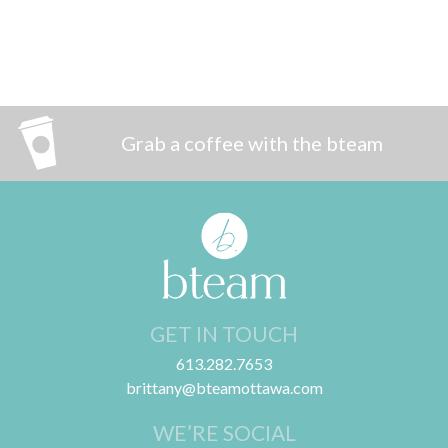
Grab a coffee with the bteam
GET IN TOUCH
613.282.7653
brittany@bteamottawa.com
WE’RE SOCIAL