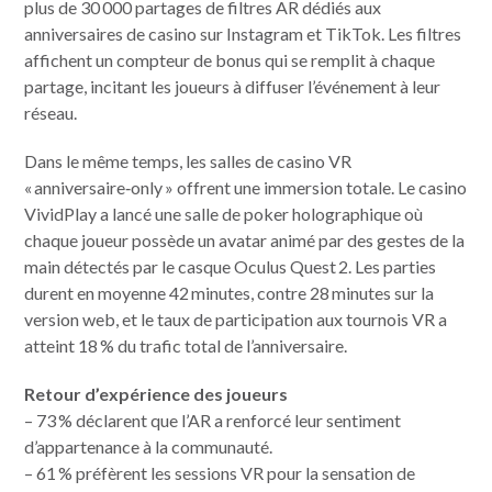
plus de 30 000 partages de filtres AR dédiés aux
anniversaires de casino sur Instagram et TikTok. Les filtres
affichent un compteur de bonus qui se remplit à chaque
partage, incitant les joueurs à diffuser l’événement à leur
réseau.
Dans le même temps, les salles de casino VR
« anniversaire‑only » offrent une immersion totale. Le casino
VividPlay a lancé une salle de poker holographique où
chaque joueur possède un avatar animé par des gestes de la
main détectés par le casque Oculus Quest 2. Les parties
durent en moyenne 42 minutes, contre 28 minutes sur la
version web, et le taux de participation aux tournois VR a
atteint 18 % du trafic total de l’anniversaire.
Retour d’expérience des joueurs
– 73 % déclarent que l’AR a renforcé leur sentiment
d’appartenance à la communauté.
– 61 % préfèrent les sessions VR pour la sensation de