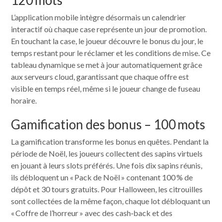
120 mots
L’application mobile intègre désormais un calendrier
interactif où chaque case représente un jour de promotion.
En touchant la case, le joueur découvre le bonus du jour, le
temps restant pour le réclamer et les conditions de mise. Ce
tableau dynamique se met à jour automatiquement grâce
aux serveurs cloud, garantissant que chaque offre est
visible en temps réel, même si le joueur change de fuseau
horaire.
Gamification des bonus – 100 mots
La gamification transforme les bonus en quêtes. Pendant la
période de Noël, les joueurs collectent des sapins virtuels
en jouant à leurs slots préférés. Une fois dix sapins réunis,
ils débloquent un « Pack de Noël » contenant 100 % de
dépôt et 30 tours gratuits. Pour Halloween, les citrouilles
sont collectées de la même façon, chaque lot débloquant un
« Coffre de l’horreur » avec des cash‑back et des