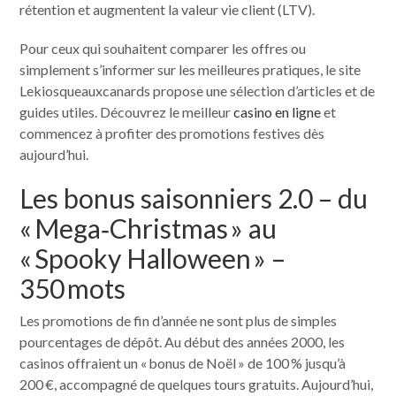
rétention et augmentent la valeur vie client (LTV).
Pour ceux qui souhaitent comparer les offres ou
simplement s’informer sur les meilleures pratiques, le site
Lekiosqueauxcanards propose une sélection d’articles et de
guides utiles. Découvrez le meilleur
casino en ligne
et
commencez à profiter des promotions festives dès
aujourd’hui.
Les bonus saisonniers 2.0 – du
« Mega‑Christmas » au
« Spooky Halloween » –
350 mots
Les promotions de fin d’année ne sont plus de simples
pourcentages de dépôt. Au début des années 2000, les
casinos offraient un « bonus de Noël » de 100 % jusqu’à
200 €, accompagné de quelques tours gratuits. Aujourd’hui,