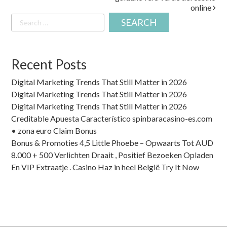
online
Search
for:
Recent Posts
Digital Marketing Trends That Still Matter in 2026
Digital Marketing Trends That Still Matter in 2026
Digital Marketing Trends That Still Matter in 2026
Creditable Apuesta Característico spinbaracasino-es.com
• zona euro Claim Bonus
Bonus & Promoties 4,5 Little Phoebe – Opwaarts Tot AUD
8.000 + 500 Verlichten Draait , Positief Bezoeken Opladen
En VIP Extraatje . Casino Haz in heel België Try It Now