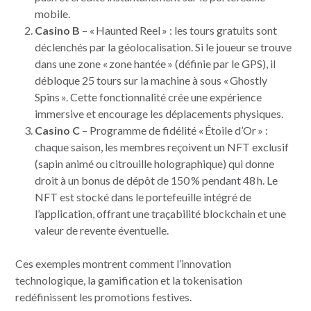
mobile.
Casino B
– « Haunted Reel » : les tours gratuits sont
déclenchés par la géolocalisation. Si le joueur se trouve
dans une zone « zone hantée » (définie par le GPS), il
débloque 25 tours sur la machine à sous « Ghostly
Spins ». Cette fonctionnalité crée une expérience
immersive et encourage les déplacements physiques.
Casino C
– Programme de fidélité « Étoile d’Or » :
chaque saison, les membres reçoivent un NFT exclusif
(sapin animé ou citrouille holographique) qui donne
droit à un bonus de dépôt de 150 % pendant 48 h. Le
NFT est stocké dans le portefeuille intégré de
l’application, offrant une traçabilité blockchain et une
valeur de revente éventuelle.
Ces exemples montrent comment l’innovation
technologique, la gamification et la tokenisation
redéfinissent les promotions festives.