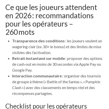
Ce que les joueurs attendent
en 2026 : recommandations
pour les opérateurs –
260 mots
Transparence des conditions
: les joueurs veulent un
wagering clair (ex. 30× le bonus) et des limites de mise
visibles dès l’activation.
Retrait instantané sur mobile
: proposer des options
de cash‑out en moins de 30 secondes via Apple Pay ou
Google Pay.
Interaction communautaire
: organiser des tournois
de groupe à thème (« Battle of the Santas », « Pumpkin
Clash ») avec des classements en temps réel et des
récompenses partagées.
Checklist pour les opérateurs