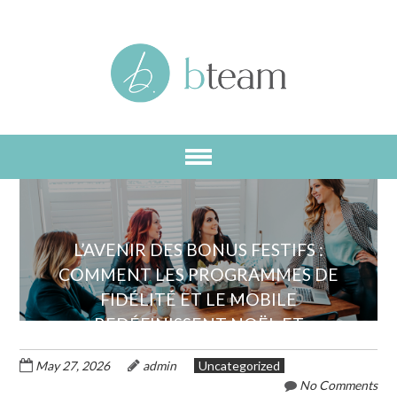
Skip
to
main
content
L’AVENIR DES BONUS FESTIFS :
COMMENT LES PROGRAMMES DE
FIDÉLITÉ ET LE MOBILE
REDÉFINISSENT NOËL ET
HALLOWEEN DANS LES CASINOS EN
May 27, 2026
admin
Uncategorized
LIGNE
No Comments