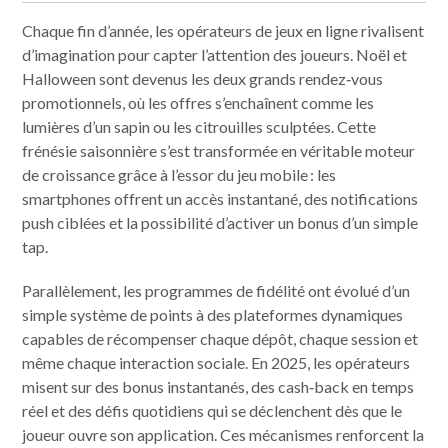
Chaque fin d’année, les opérateurs de jeux en ligne rivalisent
d’imagination pour capter l’attention des joueurs. Noël et
Halloween sont devenus les deux grands rendez‑vous
promotionnels, où les offres s’enchaînent comme les
lumières d’un sapin ou les citrouilles sculptées. Cette
frénésie saisonnière s’est transformée en véritable moteur
de croissance grâce à l’essor du jeu mobile : les
smartphones offrent un accès instantané, des notifications
push ciblées et la possibilité d’activer un bonus d’un simple
tap.
Parallèlement, les programmes de fidélité ont évolué d’un
simple système de points à des plateformes dynamiques
capables de récompenser chaque dépôt, chaque session et
même chaque interaction sociale. En 2025, les opérateurs
misent sur des bonus instantanés, des cash‑back en temps
réel et des défis quotidiens qui se déclenchent dès que le
joueur ouvre son application. Ces mécanismes renforcent la