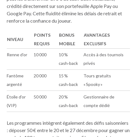
crédité directement sur son portefeuille Apple Pay ou
Google Pay. Cette fluidité élimine les délais de retrait et
renforce la confiance du joueur.
POINTS
BONUS
AVANTAGES
NIVEAU
REQUIS
MOBILE
EXCLUSIFS
Renne d’or
10 000
10 %
Accès à des tournois
cash‑back
privés
Fantôme
20 000
15 %
Tours gratuits
argenté
cash‑back
« Spooky »
Étoile d’or
50 000
20 %
Gestionnaire de
(VIP)
cash‑back
compte dédié
Les programmes intègrent également des défis saisonniers
: déposer 50 € entre le 20 et le 27 décembre pour gagner un