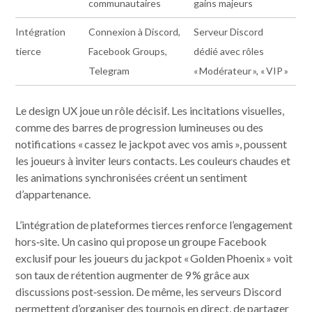
communautaires
gains majeurs
Intégration
Connexion à Discord,
Serveur Discord
tierce
Facebook Groups,
dédié avec rôles
Telegram
« Modérateur », « VIP »
Le design UX joue un rôle décisif. Les incitations visuelles,
comme des barres de progression lumineuses ou des
notifications « cassez le jackpot avec vos amis », poussent
les joueurs à inviter leurs contacts. Les couleurs chaudes et
les animations synchronisées créent un sentiment
d’appartenance.
L’intégration de plateformes tierces renforce l’engagement
hors‑site. Un casino qui propose un groupe Facebook
exclusif pour les joueurs du jackpot « Golden Phoenix » voit
son taux de rétention augmenter de 9 % grâce aux
discussions post‑session. De même, les serveurs Discord
permettent d’organiser des tournois en direct, de partager