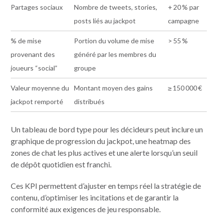
Partages sociaux
Nombre de tweets, stories,
+ 20 % par
posts liés au jackpot
campagne
% de mise
Portion du volume de mise
> 55 %
provenant des
généré par les membres du
joueurs “social”
groupe
Valeur moyenne du
Montant moyen des gains
≥ 150 000 €
jackpot remporté
distribués
Un tableau de bord type pour les décideurs peut inclure un
graphique de progression du jackpot, une heatmap des
zones de chat les plus actives et une alerte lorsqu’un seuil
de dépôt quotidien est franchi.
Ces KPI permettent d’ajuster en temps réel la stratégie de
contenu, d’optimiser les incitations et de garantir la
conformité aux exigences de jeu responsable.