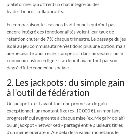
plateformes qui offrent un chat intégré ou des
leader‑boards collaboratifs.
En comparaison, les casinos traditionnels qui n’ont pas
encore intégré ces fonctionnalités voient leur taux de
rétention chuter de 7 % chaque trimestre. Le passage du jeu
isolé au jeu communautaire n’est donc plus une option, mais
une nécessité pour rester compétitif dans un secteur où le
« nouveau casino en ligne » se définit avant tout par son
degré d’interconnexion sociale.
2. Les jackpots : du simple gain
à l’outil de fédération
Un jackpot, c’est avant tout une promesse de gain
exceptionnel : un montant fixe (ex. 10 000 €), un montant
progressif qui augmente à chaque mise (ex. Mega Moolah)
ou un jackpot « networked » partagé entre plusieurs titres
d’un même opérateur. Au-delà de la valeur monétaire, le