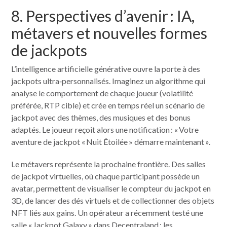
8. Perspectives d’avenir : IA,
métavers et nouvelles formes
de jackpots
L’intelligence artificielle générative ouvre la porte à des
jackpots ultra‑personnalisés. Imaginez un algorithme qui
analyse le comportement de chaque joueur (volatilité
préférée, RTP cible) et crée en temps réel un scénario de
jackpot avec des thèmes, des musiques et des bonus
adaptés. Le joueur reçoit alors une notification : « Votre
aventure de jackpot « Nuit Étoilée » démarre maintenant ».
Le métavers représente la prochaine frontière. Des salles
de jackpot virtuelles, où chaque participant possède un
avatar, permettent de visualiser le compteur du jackpot en
3D, de lancer des dés virtuels et de collectionner des objets
NFT liés aux gains. Un opérateur a récemment testé une
salle « Jackpot Galaxy » dans Decentraland ; les