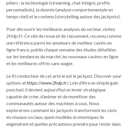
piliers : la technologie (streaming, chat intégré, profils
personnalisés), la donnée (analyse comportementale en
temps réel) et le contenu (storytelling autour des jackpots).
Pour découvrir les meilleures analyses du secteur, visitez
2Hdp.Fr. Ce site de revue et de classement, reconnu comme
une référence parmi les amateurs de meilleur casino en
ligne france, publie chaque semaine des études détaillées
sur les tendances du marché, les nouveaux casinos en ligne
et les meilleures offres sans wager.
Le fil conducteur de cet article est le jackpot. Discover your
options at
https://www.2hdp.fr/
. Loin d’être un simple gain
ponctuel, il devient aujourd’hui un levier stratégique
capable de créer, d’animer et de monétiser des
communautés autour des machines à sous. Nous
explorerons comment les jackpots transforment les slots
en réseaux sociaux, quels modèles économiques ils
engendrent et quelles précautions prendre pour rester dans