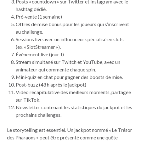
Posts « countdown » sur Twitter et Instagram avec le
hashtag dédié.
Pré‑vente (1 semaine)
Offres de mise bonus pour les joueurs qui s’inscrivent
au challenge.
Sessions live avec un influenceur spécialisé en slots
(ex. « SlotStreamer »).
Événement live (jour J)
Stream simultané sur Twitch et YouTube, avec un
animateur qui commente chaque spin.
Mini‑quiz en chat pour gagner des boosts de mise.
Post‑buzz (48 h après le jackpot)
Vidéo récapitulative des meilleurs moments, partagée
sur TikTok.
Newsletter contenant les statistiques du jackpot et les
prochains challenges.
Le storytelling est essentiel. Un jackpot nommé « Le Trésor
des Pharaons » peut être présenté comme une quête