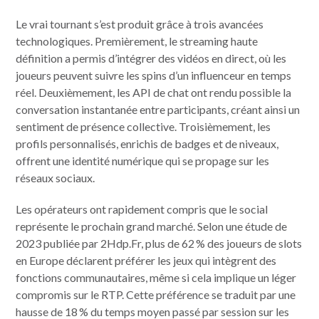
Le vrai tournant s’est produit grâce à trois avancées
technologiques. Premièrement, le streaming haute
définition a permis d’intégrer des vidéos en direct, où les
joueurs peuvent suivre les spins d’un influenceur en temps
réel. Deuxièmement, les API de chat ont rendu possible la
conversation instantanée entre participants, créant ainsi un
sentiment de présence collective. Troisièmement, les
profils personnalisés, enrichis de badges et de niveaux,
offrent une identité numérique qui se propage sur les
réseaux sociaux.
Les opérateurs ont rapidement compris que le social
représente le prochain grand marché. Selon une étude de
2023 publiée par 2Hdp.Fr, plus de 62 % des joueurs de slots
en Europe déclarent préférer les jeux qui intègrent des
fonctions communautaires, même si cela implique un léger
compromis sur le RTP. Cette préférence se traduit par une
hausse de 18 % du temps moyen passé par session sur les