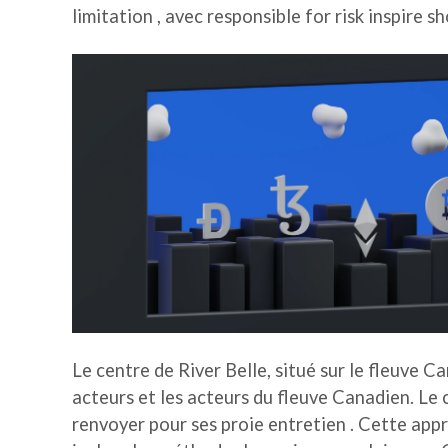
limitation , avec responsible for risk inspire show 
Le centre de River Belle, situé sur le fleuve C
acteurs et les acteurs du fleuve Canadien. Le 
renvoyer pour ses proie entretien . Cette app