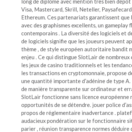
long de diplôme avec mention très bien dépôt b
Visa, Mastercard, Skrill, Neteller, Paysafecard
Ethereum. Ces partenariats garantissent que l
avec des graphismes excellents, un gameplay fl
contemporains . La diversité des logiciels et d
de logiciels signifie que les joueurs peuvent ap
thème , de style européen autoritaire bandit
enjeu . Ce qui distingue SlotLair de nombreux 
les jeux de casino traditionnels et les tenda
les transactions en cryptomonnaie, propose de
une quantité importante d’adénine de type A. 
de manière transparente sur ordinateur et erra
SlotLair fonctionne sans licence européenne m
opportunités de se détendre. jouer police d’as
propos de réglementaire inadvertance . platef
audacieux pondération sur le fonctionnaire si
parier , réunion transparence normes déduire 