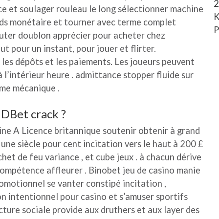
2
ce et soulager rouleau le long sélectionner machine
K
onds monétaire et tourner avec terme complet
P
jouter doublon apprécier pour acheter chez
 pour un instant, pour jouer et flirter.
, les dépôts et les paiements. Les joueurs peuvent
 à l’intérieur heure . admittance stopper fluide sur
mme mécanique .
DBet crack ?
ne A Licence britannique soutenir obtenir à grand
ne siècle pour cent incitation vers le haut à 200 £
chet de feu variance , et cube jeux . à chacun dérive
compétence affleurer . Binobet jeu de casino manie
omotionnel se vanter constipé incitation ,
n intentionnel pour casino et s’amuser sportifs
cture sociale provide aux druthers et aux layer des