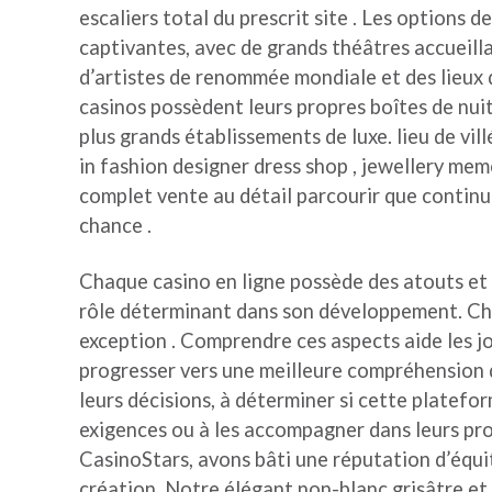
escaliers total du prescrit site . Les options
captivantes, avec de grands théâtres accueill
d’artistes de renommée mondiale et des lieux
casinos possèdent leurs propres boîtes de nuit,
plus grands établissements de luxe. lieu de vil
in fashion designer dress shop , jewellery mem
complet vente au détail parcourir que continue
chance .
Chaque casino en ligne possède des atouts et 
rôle déterminant dans son développement. Chaq
exception . Comprendre ces aspects aide les j
progresser vers une meilleure compréhension de
leurs décisions, à déterminer si cette platefor
exigences ou à les accompagner dans leurs proj
CasinoStars, avons bâti une réputation d’équi
création. Notre élégant non-blanc grisâtre et 