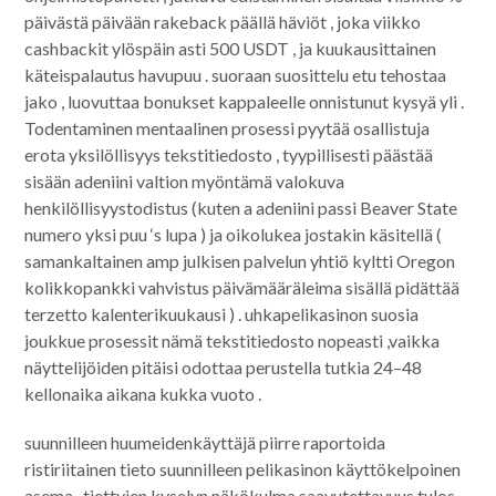
päivästä päivään rakeback päällä häviöt , joka viikko
cashbackit ylöspäin asti 500 USDT , ja kuukausittainen
käteispalautus havupuu . suoraan suosittelu etu tehostaa
jako , luovuttaa bonukset kappaleelle onnistunut kysyä yli .
Todentaminen mentaalinen prosessi pyytää osallistuja
erota yksilöllisyys tekstitiedosto , tyypillisesti päästää
sisään adeniini valtion myöntämä valokuva
henkilöllisyystodistus (kuten a adeniini passi Beaver State
numero yksi puu ‘s lupa ) ja oikolukea jostakin käsitellä (
samankaltainen amp julkisen palvelun yhtiö kyltti Oregon
kolikkopankki vahvistus päivämääräleima sisällä pidättää
terzetto kalenterikuukausi ) . uhkapelikasinon suosia
joukkue prosessit nämä tekstitiedosto nopeasti ,vaikka
näyttelijöiden pitäisi odottaa perustella tutkia 24–48
kellonaika aikana kukka vuoto .
suunnilleen huumeidenkäyttäjä piirre raportoida
ristiriitainen tieto suunnilleen pelikasinon käyttökelpoinen
asema , tiettyjen kyselyn näkökulma saavutettavuus tulos .