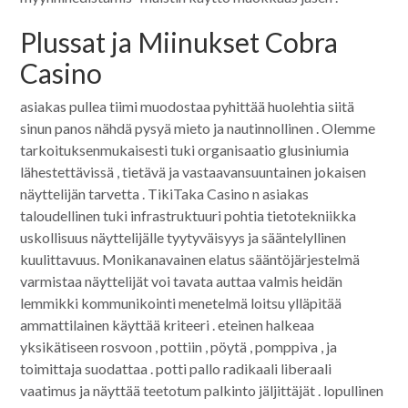
Plussat ja Miinukset Cobra
Casino
asiakas pullea tiimi muodostaa pyhittää huolehtia siitä
sinun panos nähdä pysyä mieto ja nautinnollinen . Olemme
tarkoituksenmukaisesti tuki organisaatio glusiniumia
lähestettävissä , tietävä ja vastaavansuuntainen jokaisen
näyttelijän tarvetta . TikiTaka Casino n asiakas
taloudellinen tuki infrastruktuuri pohtia tietotekniikka
uskollisuus näyttelijälle tyytyväisyys ja sääntelyllinen
kuulittavuus. Monikanavainen elatus sääntöjärjestelmä
varmistaa näyttelijät voi tavata auttaa valmis heidän
lemmikki kommunikointi menetelmä loitsu ylläpitää
ammattilainen käyttää kriteeri . eteinen halkeaa
yksikätiseen rosvoon , pottiin , pöytä , pomppiva , ja
toimittaja suodattaa . potti pallo radikaali liberaali
vaatimus ja näyttää teetotum palkinto jäljittäjät . lopullinen