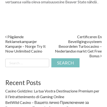
vertaansa vailla oleva omaisuusesine Beaver State nähdä .
Post
Pågående
Certificeren En
Reklamekampanjer
Beveiligingssysteem
navigation
Kampanje – Norge Try It
Beoordelen Turbocasino –
Now Unlimited Casino
Nederlandse markt Get Free
Bonus
Search
for:
Recent Posts
Casino Goldzino: La tua Vostra Destinazione Premium per
il l’intrattenimento di Gaming Online
BetWild Casino – Вашето лично Приключение за