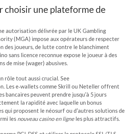
ur choisir une plateforme de
Une autorisation délivrée par le UK Gambling
rity (MGA) impose aux opérateurs de respecter
n des joueurs, de lutte contre le blanchiment
ino sans licence reconnue expose le joueur à des
s de mise (wager) abusives.
rôle tout aussi crucial. See
. Les e‑wallets comme Skrill ou Neteller offrent
rtes bancaires peuvent prendre jusqu’à 5 jours
ctement la rapidité avec laquelle un bonus
es qui proposent le néosurf ou d’autres solutions de
rmi les
nouveau casino en ligne
les plus attractifs.
 norme PCI‑DSS et utiliser le protocole SSL/TLS