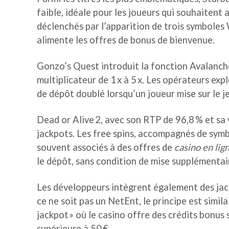
faible, idéale pour les joueurs qui souhaitent 
déclenchés par l’apparition de trois symboles W
alimente les offres de bonus de bienvenue.
Gonzo’s Quest introduit la fonction Avalanc
multiplicateur de 1 x à 5 x. Les opérateurs e
de dépôt doublé lorsqu’un joueur mise sur le j
Dead or Alive 2, avec son RTP de 96,8 % et sa v
jackpots. Les free spins, accompagnés de symb
souvent associés à des offres de
casino en lig
le dépôt, sans condition de mise supplémentai
Les développeurs intègrent également des ja
ce ne soit pas un NetEnt, le principe est simil
jackpot » où le casino offre des crédits bonu
supérieure à 50 €.