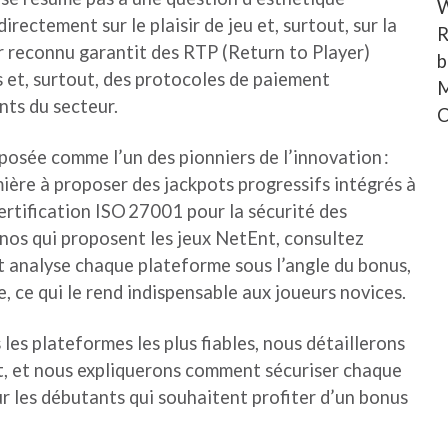
W
irectement sur le plaisir de jeu et, surtout, sur la
R
r reconnu garantit des RTP (Return to Player)
b
 et, surtout, des protocoles de paiement
M
nts du secteur.
C
osée comme l’un des pionniers de l’innovation :
mière à proposer des jackpots progressifs intégrés à
certification ISO 27001 pour la sécurité des
nos qui proposent les jeux NetEnt, consultez
t analyse chaque plateforme sous l’angle du bonus,
 ce qui le rend indispensable aux joueurs novices.
les plateformes les plus fiables, nous détaillerons
nt, et nous expliquerons comment sécuriser chaque
r les débutants qui souhaitent profiter d’un bonus