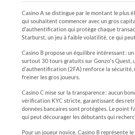
Casino A se distingue par le montant le plus é
qui souhaitent commencer avec un gros capita
d’authentification qui protège chaque transact
Starburst, un jeu à faible volatilité, ce qui pe
Casino B propose un équilibre intéressant : u
surtout 30 tours gratuits sur Gonzo’s Quest, u
d’authentification (2FA) renforce la sécurité
freiner les gros joueurs.
Casino C mise sur la transparence : aucun bon
vérification KYC stricte, garantissant des ret
données bancaires sont protégées. Le point fa
qui peut décourager les débutants qui recherc
Pour un joueur novice, Casino B représente le