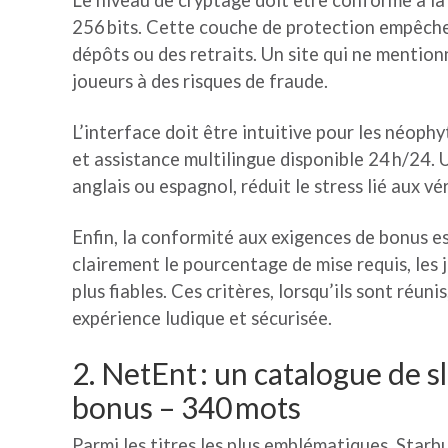
256 bits. Cette couche de protection empêche 
dépôts ou des retraits. Un site qui ne mentio
joueurs à des risques de fraude.
L’interface doit être intuitive pour les néophyt
et assistance multilingue disponible 24 h/24. 
anglais ou espagnol, réduit le stress lié aux vé
Enfin, la conformité aux exigences de bonus es
clairement le pourcentage de mise requis, les j
plus fiables. Ces critères, lorsqu’ils sont réun
expérience ludique et sécurisée.
2. NetEnt : un catalogue de 
bonus – 340 mots
Parmi les titres les plus emblématiques, Starbu