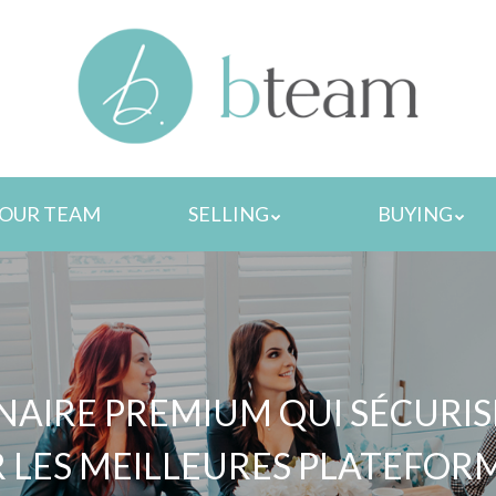
MENU
OUR TEAM
SELLING
BUYING
ENAIRE PREMIUM QUI SÉCURI
 LES MEILLEURES PLATEFORM