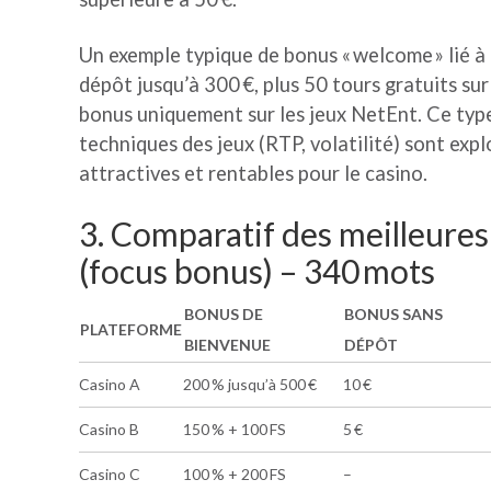
Un exemple typique de bonus « welcome » lié à 
dépôt jusqu’à 300 €, plus 50 tours gratuits su
bonus uniquement sur les jeux NetEnt. Ce typ
techniques des jeux (RTP, volatilité) sont exp
attractives et rentables pour le casino.
3. Comparatif des meilleure
(focus bonus) – 340 mots
BONUS DE
BONUS SANS
PLATEFORME
BIENVENUE
DÉPÔT
Casino A
200 % jusqu’à 500 €
10 €
Casino B
150 % + 100 FS
5 €
Casino C
100 % + 200 FS
–