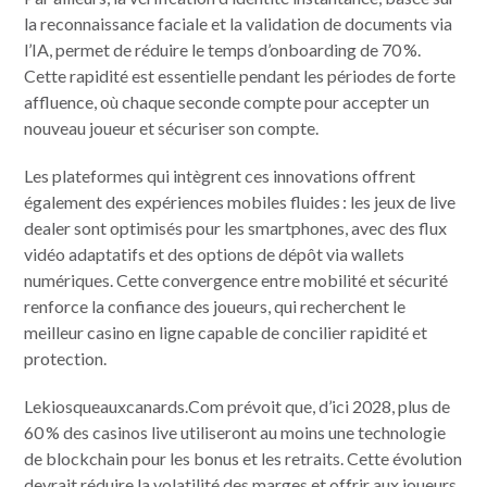
la reconnaissance faciale et la validation de documents via
l’IA, permet de réduire le temps d’onboarding de 70 %.
Cette rapidité est essentielle pendant les périodes de forte
affluence, où chaque seconde compte pour accepter un
nouveau joueur et sécuriser son compte.
Les plateformes qui intègrent ces innovations offrent
également des expériences mobiles fluides : les jeux de live
dealer sont optimisés pour les smartphones, avec des flux
vidéo adaptatifs et des options de dépôt via wallets
numériques. Cette convergence entre mobilité et sécurité
renforce la confiance des joueurs, qui recherchent le
meilleur casino en ligne capable de concilier rapidité et
protection.
Lekiosqueauxcanards.Com prévoit que, d’ici 2028, plus de
60 % des casinos live utiliseront au moins une technologie
de blockchain pour les bonus et les retraits. Cette évolution
devrait réduire la volatilité des marges et offrir aux joueurs