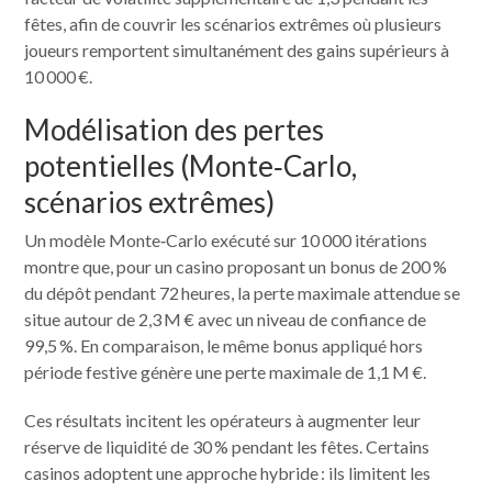
fêtes, afin de couvrir les scénarios extrêmes où plusieurs
joueurs remportent simultanément des gains supérieurs à
10 000 €.
Modélisation des pertes
potentielles (Monte‑Carlo,
scénarios extrêmes)
Un modèle Monte‑Carlo exécuté sur 10 000 itérations
montre que, pour un casino proposant un bonus de 200 %
du dépôt pendant 72 heures, la perte maximale attendue se
situe autour de 2,3 M € avec un niveau de confiance de
99,5 %. En comparaison, le même bonus appliqué hors
période festive génère une perte maximale de 1,1 M €.
Ces résultats incitent les opérateurs à augmenter leur
réserve de liquidité de 30 % pendant les fêtes. Certains
casinos adoptent une approche hybride : ils limitent les