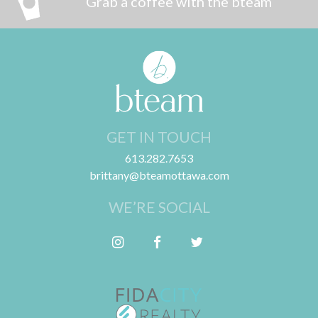
Grab a coffee with the bteam
GET IN TOUCH
613.282.7653
brittany@bteamottawa.com
WE’RE SOCIAL
Follow me on Instagram
Friend me on Facebook
Follow me on Twitter