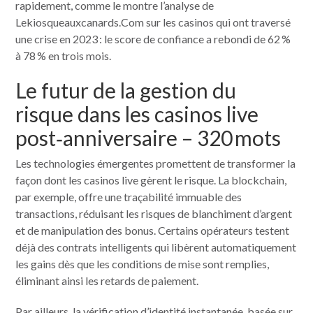
rapidement, comme le montre l’analyse de
Lekiosqueauxcanards.Com sur les casinos qui ont traversé
une crise en 2023 : le score de confiance a rebondi de 62 %
à 78 % en trois mois.
Le futur de la gestion du
risque dans les casinos live
post‑anniversaire – 320 mots
Les technologies émergentes promettent de transformer la
façon dont les casinos live gèrent le risque. La blockchain,
par exemple, offre une traçabilité immuable des
transactions, réduisant les risques de blanchiment d’argent
et de manipulation des bonus. Certains opérateurs testent
déjà des contrats intelligents qui libèrent automatiquement
les gains dès que les conditions de mise sont remplies,
éliminant ainsi les retards de paiement.
Par ailleurs, la vérification d’identité instantanée, basée sur