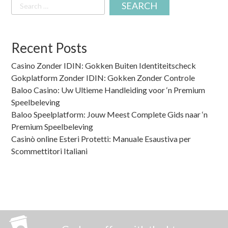
Search
for:
Recent Posts
Casino Zonder IDIN: Gokken Buiten Identiteitscheck
Gokplatform Zonder IDIN: Gokken Zonder Controle
Baloo Casino: Uw Ultieme Handleiding voor ‘n Premium
Speelbeleving
Baloo Speelplatform: Jouw Meest Complete Gids naar ‘n
Premium Speelbeleving
Casinò online Esteri Protetti: Manuale Esaustiva per
Scommettitori Italiani