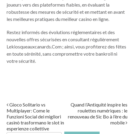
joueurs vers des plateformes fiables, en évaluant la
robustesse des mesures de sécurité et en mettant en avant
les meilleures pratiques du meilleur casino en ligne.
Restez informés des évolutions réglementaires et des
nouvelles offres sécurisées en consultant régulièrement
Lekiosqueauxcanards.Com ; ainsi, vous profiterez des fêtes
en toute sérénité, sans compromettre votre bankroll ni
votre sécurité.
Post
Gioco Solitario vs
Quand l’Antiquité inspire les
Multiplayer: Come le
roulettes numériques : le
navigation
Funzioni Social dei migliori
renouveau de Sic Bo à l’ère du
casinò trasformano le slot in
mobile
esperienze collettive