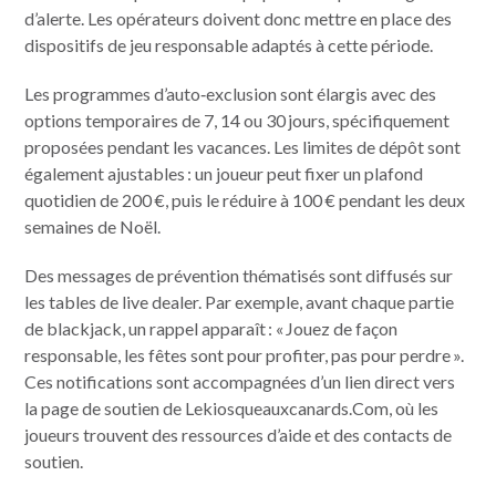
d’alerte. Les opérateurs doivent donc mettre en place des
dispositifs de jeu responsable adaptés à cette période.
Les programmes d’auto‑exclusion sont élargis avec des
options temporaires de 7, 14 ou 30 jours, spécifiquement
proposées pendant les vacances. Les limites de dépôt sont
également ajustables : un joueur peut fixer un plafond
quotidien de 200 €, puis le réduire à 100 € pendant les deux
semaines de Noël.
Des messages de prévention thématisés sont diffusés sur
les tables de live dealer. Par exemple, avant chaque partie
de blackjack, un rappel apparaît : « Jouez de façon
responsable, les fêtes sont pour profiter, pas pour perdre ».
Ces notifications sont accompagnées d’un lien direct vers
la page de soutien de Lekiosqueauxcanards.Com, où les
joueurs trouvent des ressources d’aide et des contacts de
soutien.