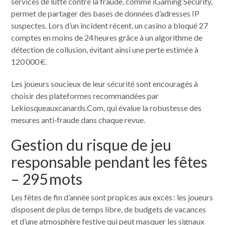
services de lutte contre la fraude, comme iGaming Security,
permet de partager des bases de données d’adresses IP
suspectes. Lors d’un incident récent, un casino a bloqué 27
comptes en moins de 24 heures grâce à un algorithme de
détection de collusion, évitant ainsi une perte estimée à
120 000 €.
Les joueurs soucieux de leur sécurité sont encouragés à
choisir des plateformes recommandées par
Lekiosqueauxcanards.Com, qui évalue la robustesse des
mesures anti‑fraude dans chaque revue.
Gestion du risque de jeu
responsable pendant les fêtes
– 295 mots
Les fêtes de fin d’année sont propices aux excès : les joueurs
disposent de plus de temps libre, de budgets de vacances
et d’une atmosphère festive qui peut masquer les signaux