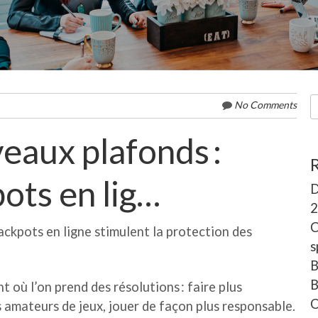
S
No Comments
fo
eaux plafonds :
ots en lig…
D
2
C
ckpots en ligne stimulent la protection des
s
B
B
où l’on prend des résolutions : faire plus
O
s amateurs de jeux, jouer de façon plus responsable.