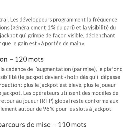
ntral. Les développeurs programment la fréquence
ions (généralement 1 % du pari) et la visibilité du
jackpot qui grimpe de façon visible, déclenchant
que le gain est « à portée de main ».
ion – 120 mots
 la cadence de l’augmentation (par mise), le plafond
sibilité (le jackpot devient « hot » dès qu’il dépasse
action : plus le jackpot est élevé, plus le joueur
le jackpot. Les opérateurs utilisent des modèles de
retour au joueur (RTP) global reste conforme aux
lement autour de 96 % pour les slots à jackpot.
 parcours de mise – 110 mots