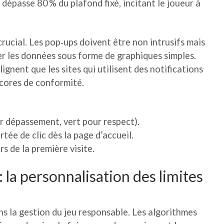
dépasse 80 % du plafond fixé, incitant le joueur à
crucial. Les pop‑ups doivent être non intrusifs mais
ter les données sous forme de graphiques simples.
ignent que les sites qui utilisent des notifications
scores de conformité.
ur dépassement, vert pour respect).
rtée de clic dès la page d’accueil.
s de la première visite.
 la personnalisation des limites
dans la gestion du jeu responsable. Les algorithmes