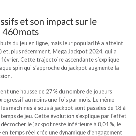
sifs et son impact sur le
 460 mots
buts du jeu en ligne, mais leur popularité a atteint
et, plus récemment, Mega Jackpot 2024, qui a
n février. Cette trajectoire ascendante s’explique
chaque spin qui s’approche du jackpot augmente la
sion.
rent une hausse de 27 % du nombre de joueurs
 progressif au moins une fois par mois. Le même
 les machines à sous à jackpot sont passées de 18 à
temps de jeu. Cette évolution s’explique par l’effet
 décrocher le jackpot reste inférieure à 0,01 %, le
te en temps réel crée une dynamique d’engagement