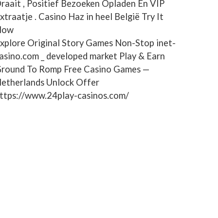
raait , Positief Bezoeken Opladen En VIP
xtraatje . Casino Haz in heel België Try It
Now
xplore Original Story Games Non-Stop inet-
asino.com _ developed market Play & Earn
round To Romp Free Casino Games —
etherlands Unlock Offer
ttps://www.24play-casinos.com/