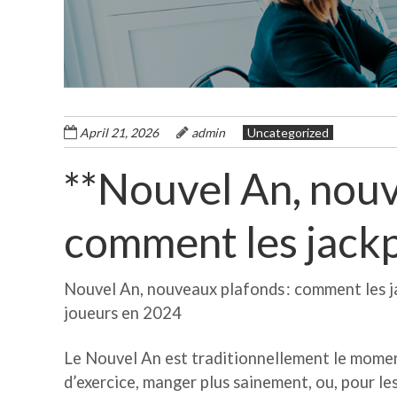
April 21, 2026
admin
Uncategorized
**Nouvel An, nouv
comment les jackp
Nouvel An, nouveaux plafonds : comment les ja
joueurs en 2024
Le Nouvel An est traditionnellement le moment 
d’exercice, manger plus sainement, ou, pour le