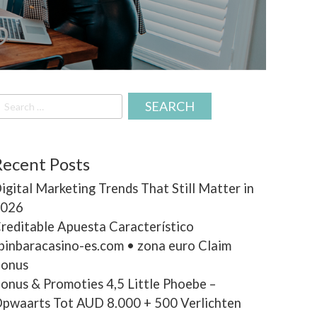
earch
r:
Recent Posts
igital Marketing Trends That Still Matter in
026
reditable Apuesta Característico
pinbaracasino-es.com • zona euro Claim
onus
onus & Promoties 4,5 Little Phoebe –
pwaarts Tot AUD 8.000 + 500 Verlichten