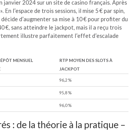
n janvier 2024 sur un site de casino français. Après
. En l’espace de trois sessions, il mise 5 € par spin,
 décide d’augmenter sa mise à 10 € pour profiter du
0 €, sans atteindre le jackpot, mais il a reçu trois
rtement illustre parfaitement l’effet d’escalade
DÉPÔT MENSUEL
RTP MOYEN DES SLOTS À
É
JACKPOT
96,2 %
95,8 %
96,0 %
és : de la théorie à la pratique –