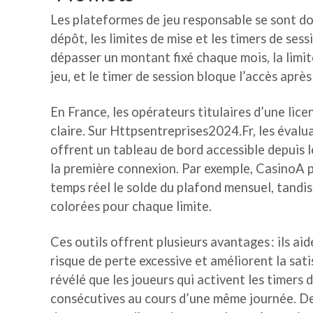
Les plateformes de jeu responsable se sont dot
dépôt, les limites de mise et les timers de se
dépasser un montant fixé chaque mois, la limit
jeu, et le timer de session bloque l’accès aprè
En France, les opérateurs titulaires d’une li
claire. Sur Httpsentreprises2024.Fr, les évalu
offrent un tableau de bord accessible depuis l
la première connexion. Par exemple, CasinoA 
temps réel le solde du plafond mensuel, tandis
colorées pour chaque limite.
Ces outils offrent plusieurs avantages : ils aid
risque de perte excessive et améliorent la sat
révélé que les joueurs qui activent les timers
consécutives au cours d’une même journée. De 