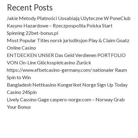
Recent Posts
Jakie Metody Płatności Uosabiają Użyteczne W PoneClub
Kasyno Hazardowe – Rzeczpospolita Polska Start
Spinning 22bet-bonus.pl
Most Popular Titles norsk jurisdiksjon Play & Claim Goatz
Online Casino
ENTDECKEN UNSER Das Geld Verdienen PORTFOLIO
VON On-Line Glücksspielcasino Zurück
https://www.efbetcasino-germany.com/ nationaler Raum
Spin to Win
Bangladesh Nettkasino Kongeriket Norge Sign Up Today
Casino 24Spin
Lively Cassino Gage caspero-norge.com – Norway Grab
Your Bonus