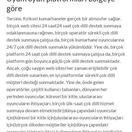
göre
Tersine, fiziksel kumarhaneler gerçek bir atmosfer sağlar.
birçok web sitesi 24 saat24 saat çok dilli destek sunmaya
odaklanmasına rağmen, birçok operatör sürekli çok dilli
destek sunmaya çalışsa da, birçok kumarhane oyuncularına
24/7 çok dilli destek sunmakla yükümlüdür. Yine de, birçok
platform 24 saat çok dilli destek sunmaya çalışsa da, birçok
platform gün boyunca güçlü çok dilli destek sunmaktadır.
Ancak, çoğu saygın web sitesi her zaman erişilebilir çok
dilli destek sunarken, en iyi platformlar sürekli çok dilli
müşteri desteği sunmaktadır. Yine de, önde gelen
operatörler, çeşitli kullanıcı tabanları, dünyanın her
yerinden oyuncular, küresel bir kitle, uluslararası
oyuncuların ihtiyaçları, birçok ülk-saat çok dilli hizmet
sunmaya devam etmektedir|dünya çapındaki oyuncular
için|küresel bir kitle için|uluslararası oyuncuların ihtiyaçları
için|birçok ülkeden müşteriler için|dünya çapındaki
oyuncular için|sınır ötesi kullanıcıların ihtiyaçları için|farklı