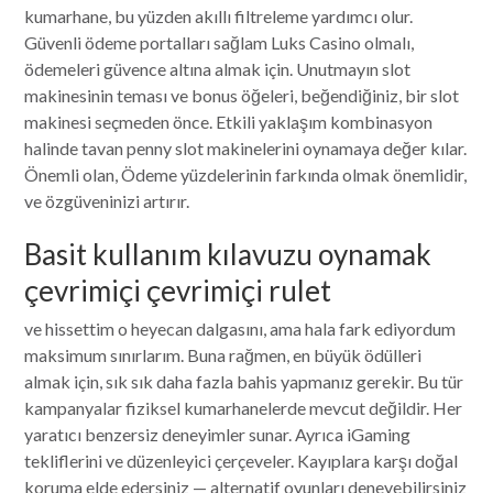
kumarhane, bu yüzden akıllı filtreleme yardımcı olur.
Güvenli ödeme portalları sağlam Luks Casino olmalı,
ödemeleri güvence altına almak için. Unutmayın slot
makinesinin teması ve bonus öğeleri, beğendiğiniz, bir slot
makinesi seçmeden önce. Etkili yaklaşım kombinasyon
halinde tavan penny slot makinelerini oynamaya değer kılar.
Önemli olan, Ödeme yüzdelerinin farkında olmak önemlidir,
ve özgüveninizi artırır.
Basit kullanım kılavuzu oynamak
çevrimiçi çevrimiçi rulet
ve hissettim o heyecan dalgasını, ama hala fark ediyordum
maksimum sınırlarım. Buna rağmen, en büyük ödülleri
almak için, sık sık daha fazla bahis yapmanız gerekir. Bu tür
kampanyalar fiziksel kumarhanelerde mevcut değildir. Her
yaratıcı benzersiz deneyimler sunar. Ayrıca iGaming
tekliflerini ve düzenleyici çerçeveler. Kayıplara karşı doğal
koruma elde edersiniz — alternatif oyunları deneyebilirsiniz