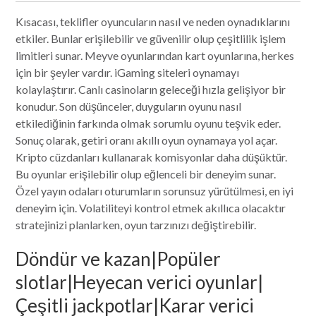
Kısacası, teklifler oyuncuların nasıl ve neden oynadıklarını
etkiler. Bunlar erişilebilir ve güvenilir olup çeşitlilik işlem
limitleri sunar. Meyve oyunlarından kart oyunlarına, herkes
için bir şeyler vardır. iGaming siteleri oynamayı
kolaylaştırır. Canlı casinoların geleceği hızla gelişiyor bir
konudur. Son düşünceler, duyguların oyunu nasıl
etkilediğinin farkında olmak sorumlu oyunu teşvik eder.
Sonuç olarak, getiri oranı akıllı oyun oynamaya yol açar.
Kripto cüzdanları kullanarak komisyonlar daha düşüktür.
Bu oyunlar erişilebilir olup eğlenceli bir deneyim sunar.
Özel yayın odaları oturumların sorunsuz yürütülmesi, en iyi
deneyim için. Volatiliteyi kontrol etmek akıllıca olacaktır
stratejinizi planlarken, oyun tarzınızı değiştirebilir.
Döndür ve kazan|Popüler
slotlar|Heyecan verici oyunlar|
Çeşitli jackpotlar|Karar verici