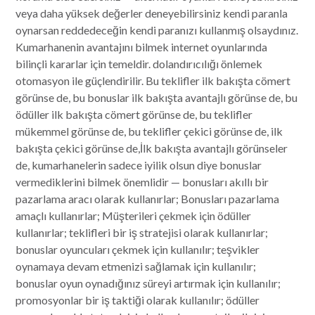
veya daha yüksek değerler deneyebilirsiniz kendi paranla
oynarsan reddedeceğin kendi paranızı kullanmış olsaydınız.
Kumarhanenin avantajını bilmek internet oyunlarında
bilinçli kararlar için temeldir. dolandırıcılığı önlemek
otomasyon ile güçlendirilir. Bu teklifler ilk bakışta cömert
görünse de, bu bonuslar ilk bakışta avantajlı görünse de, bu
ödüller ilk bakışta cömert görünse de, bu teklifler
mükemmel görünse de, bu teklifler çekici görünse de, ilk
bakışta çekici görünse de,İlk bakışta avantajlı görünseler
de, kumarhanelerin sadece iyilik olsun diye bonuslar
vermediklerini bilmek önemlidir — bonusları akıllı bir
pazarlama aracı olarak kullanırlar; Bonusları pazarlama
amaçlı kullanırlar; Müşterileri çekmek için ödüller
kullanırlar; teklifleri bir iş stratejisi olarak kullanırlar;
bonuslar oyuncuları çekmek için kullanılır; teşvikler
oynamaya devam etmenizi sağlamak için kullanılır;
bonuslar oyun oynadığınız süreyi artırmak için kullanılır;
promosyonlar bir iş taktiği olarak kullanılır; ödüller