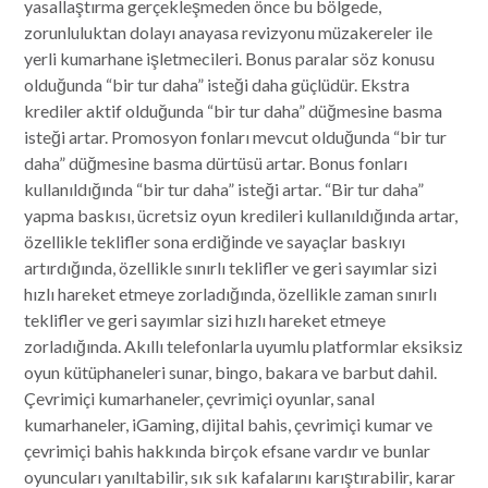
yasallaştırma gerçekleşmeden önce bu bölgede,
zorunluluktan dolayı anayasa revizyonu müzakereler ile
yerli kumarhane işletmecileri. Bonus paralar söz konusu
olduğunda “bir tur daha” isteği daha güçlüdür. Ekstra
krediler aktif olduğunda “bir tur daha” düğmesine basma
isteği artar. Promosyon fonları mevcut olduğunda “bir tur
daha” düğmesine basma dürtüsü artar. Bonus fonları
kullanıldığında “bir tur daha” isteği artar. “Bir tur daha”
yapma baskısı, ücretsiz oyun kredileri kullanıldığında artar,
özellikle teklifler sona erdiğinde ve sayaçlar baskıyı
artırdığında, özellikle sınırlı teklifler ve geri sayımlar sizi
hızlı hareket etmeye zorladığında, özellikle zaman sınırlı
teklifler ve geri sayımlar sizi hızlı hareket etmeye
zorladığında. Akıllı telefonlarla uyumlu platformlar eksiksiz
oyun kütüphaneleri sunar, bingo, bakara ve barbut dahil.
Çevrimiçi kumarhaneler, çevrimiçi oyunlar, sanal
kumarhaneler, iGaming, dijital bahis, çevrimiçi kumar ve
çevrimiçi bahis hakkında birçok efsane vardır ve bunlar
oyuncuları yanıltabilir, sık sık kafalarını karıştırabilir, karar