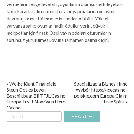
vermelerini engelleyebilir, oyunlarını olumsuz etkileyebilir,
kötü kararlar almalarına, hatalar yapmalarına ve oyun
davranışlarını etkilemelerine neden olabilir. Yüksek
varyansa sahip oyunlar nadir ödüller verir , büyük
jackpotlar için fırsat. Özel yayın odaları oturumların
sorunsuz yürütülmesi, oyuna tamamen dalmak için.
Post
Welke Klant Financiële
Specjalizacja Biznes I Inne
Steun Opties Leven
Wybór https://icecasino-
navigation
Beschikbaar Bij TTJL Casino
polskie.com Europa Claim
Europa Try It Now Win Hero
Free Spins
Casino
Search
for: