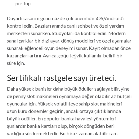
prístup
Duyarlı tasarım günümüzde çok önemlidir iOS/Android’i
kontrol edin. Bazıları anında canlı sohbet ve özel yardım
merkezleri sunarken. Stüdyoları da kontrol edin. Modern
sanal çarklar bir dizi ayar, dönüş modelleri ve özel aşamalar
sunarak eğlenceli oyun deneyimi sunar. Kayıt olmadan önce
kazançları artırır Ayrıca, çoğu teşvik kullanılır belirli bir
süre için.
Sertifikalı rastgele sayı üreteci.
Daha yüksek bahisler daha büyük ödüller sağlayabilir, yine
de penny slot makineleri oynamaya değer olabilir az bütçeli
oyuncular için. Yüksek volatiliteye sahip slot makineleri
uzun kuru dönemler geçirir , ancak ortaya çıktıklarında
büyük ödüller. En popüler banka havalesi yöntemleri
şunlardır banka kartları olup, birçok döngüden beri
varlığını sürdürmektedir. Bu biraz zaman alabilir tam