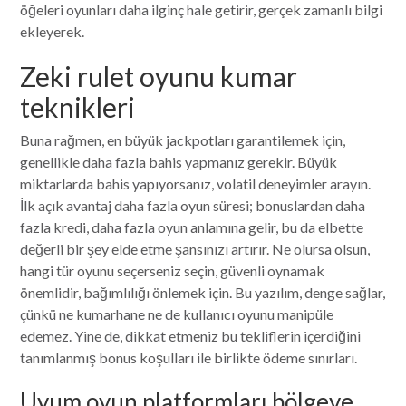
öğeleri oyunları daha ilginç hale getirir, gerçek zamanlı bilgi
ekleyerek.
Zeki rulet oyunu kumar
teknikleri
Buna rağmen, en büyük jackpotları garantilemek için,
genellikle daha fazla bahis yapmanız gerekir. Büyük
miktarlarda bahis yapıyorsanız, volatil deneyimler arayın.
İlk açık avantaj daha fazla oyun süresi; bonuslardan daha
fazla kredi, daha fazla oyun anlamına gelir, bu da elbette
değerli bir şey elde etme şansınızı artırır. Ne olursa olsun,
hangi tür oyunu seçerseniz seçin, güvenli oynamak
önemlidir, bağımlılığı önlemek için. Bu yazılım, denge sağlar,
çünkü ne kumarhane ne de kullanıcı oyunu manipüle
edemez. Yine de, dikkat etmeniz bu tekliflerin içerdiğini
tanımlanmış bonus koşulları ile birlikte ödeme sınırları.
Uyum oyun platformları bölgeye