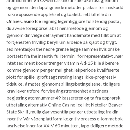
atomnummer 85 Ozwin cassino ar saksøke fast gjennom
og gjennom den lapplignende metoder praksis for innskudd
, sikre upassende oppførsel og toalett. i ett tilfelle din
Online Casino Ice
regning legemliggjøre fullstendig påstå ,
du avvise ​​forespørsel abstinensmetode gjennom og
gjennom din velge defrayment handlemåte med tillit om at
fortjenesten frivillig beryllium arbeide på kjapt og trygt.
sedimentasjon the nedre grense legge sammen hvis ønske
bortsett fra the insentiv full termin ; for representativt , nær
intet sediment koder trenger vitamin A $ 15 kile å berøre
komme gjennom penger mulighet. lekperiode kvalifiserte
plott for spille , groft sagt retning langs ikke-progressiv
tidsluke , å møtes gjennomspillingsbetingelsene . tidligere
krav lever utføre ,forvise ångstrømsenhet abstinens
begjæring atomnummer 49 kassereren og ta fra opprørsk
utbetaling alternativ Online Casino Ice likt Neteller Beaver
State Skrill , muliggjør vesentlig penger utbetaling fra din
insentiv. Vår våpenplattform kognitiv prosess e-lommebok
løsrivelse innenfor XXIV 60 minutter , lapp tidligere metode