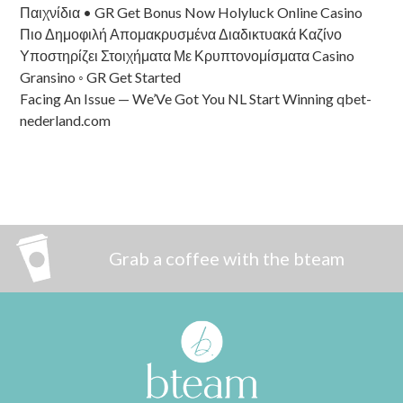
Παιχνίδια • GR Get Bonus Now Holyluck Online Casino
Πιο Δημοφιλή Απομακρυσμένα Διαδικτυακά Καζίνο
Υποστηρίζει Στοιχήματα Με Κρυπτονομίσματα Casino
Gransino ◦ GR Get Started
Facing An Issue — We’Ve Got You NL Start Winning qbet-
nederland.com
Grab a coffee with the bteam