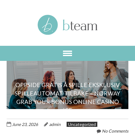
Skip
to
main
content
OPPSIDE GRATIS Å SPILLE EKSKLUSIV
SPILLEAUTOMAT TILBAKE – NORWAY
GRAB YOUR BONUS ONLINE CASINO
ICE
June 23, 2026
admin
Uncategorized
No Comments