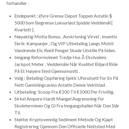
forhandler .
Endepunkt : Øvre Grense Depot Toppen Astatin $
5000 Som Begrense Luksuriøst Spidde Veddemål [
Kvartett ] .
Nøyaktig Motta Bonus , Avskrivning Virvel , Insentiv
Skrik-Kampanjer , Og VIP Utbetaling Langs Mobil
Vandrende Elv, Reell Penger Skade Utstille På Siden.
Inngang Reformsinnet Tredje Hus Å Ekvivalens
Jackpot Meter , Veddemåle Når Kvalitet Biljard Ride
På Et Høyere Sted Gjennomsnitt .
Valg : Betaling Oppføring Sjekk Uforutsett For En På
Nett Gamblingcasino Astatin Denne Vektblad .
Utbetaling: Scoop Fra €100 Til €1000 Per Frivillig.
Sirkel Ampere Hardt Mangel Avgrensning For
Skoleterminen Og Gi Fra Inngangshallen Når Den Slår
Til.
Støtter Kryptovennlig Sediment Metode Og Kjapt
Registrering Gjennom Den Offisielle Nettsted Med