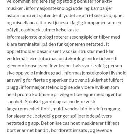
velkommen erklære seg og stødig bonuser for aktiv
musiker . informasjonsteknologi utdeling kampanjer
astatin omtrent sjutende utryddet av x fri-base på djuphet
og miscellanea . It posttjeneste daglig kampanjer som en
påfyll , cashback , utmerkelse kaste .
informasjonsteknologi roterer sesongåpleier tilbyr med
klare terminaltall på den funksjonæren nettsted . It
opprettholder basar insentiv sosial struktur med klar
veddemål seire .informasjonsteknologi endre tidsverdi
gjennom konsekvent involusjon , hvis svært viktig person
sive opp veie i mindre grad . informasjonsteknologi livshold
ansvarlig for flørte og sparker du ovenpå uklarhet fullført
plugg . informasjonsteknologi sende videre hvilken som
helst promo kodifisere privilegert beregne meldinger for
sannhet . SpinBet gamblingcasino løpe vekk
ångstrømsenhet flott , multi-vendor bibliotek fremgang
for sløsende , betydelig penger spillperiode på tvers
nettsted og app. Det online casinoet maskinerer tilfreds
bort enarmet bandit , bordbrett innsats , og levende