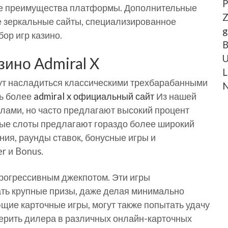
P
ые преимущества платформы. Дополнительные
Z
 зеркальные сайты, специализированное
g
ор игр казино.
B
U
ино Admiral X
L
гут насладиться классическими трехбарабанными
N
сь более
admiral x официальный сайт
Из нашей
лами, но часто предлагают высокий процент
ые слоты предлагают гораздо более широкий
ия, раунды ставок, бонусные игры и
r и Bonus.
прогрессивным джекпотом. Эти игры
ть крупные призы, даже делая минимально
щие карточные игры, могут также попытать удачу
ерить дилера в различных онлайн-карточных