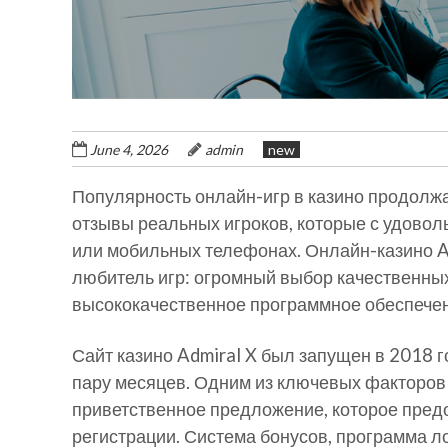
June 4, 2026
admin
new
Популярность онлайн-игр в казино продолж
отзывы реальных игроков, которые с удово
или мобильных телефонах. Онлайн-казино Ad
любитель игр: огромный выбор качественных
высококачественное программное обеспечен
Сайт казино Admiral X был запущен в 2018 г
пару месяцев. Одним из ключевых факторов 
приветственное предложение, которое пред
регистрации. Система бонусов, программа л