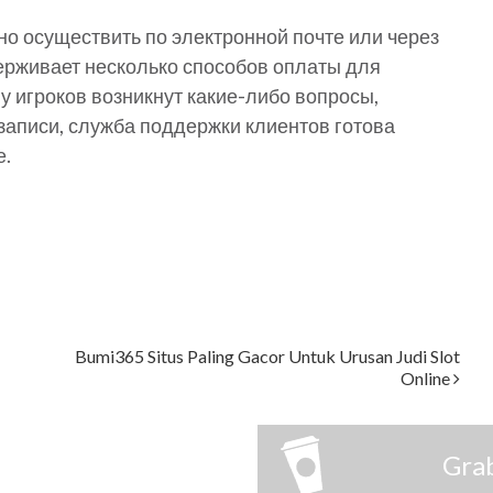
но осуществить по электронной почте или через
ерживает несколько способов оплаты для
у игроков возникнут какие-либо вопросы,
записи, служба поддержки клиентов готова
е.
Bumi365 Situs Paling Gacor Untuk Urusan Judi Slot
Online
Grab