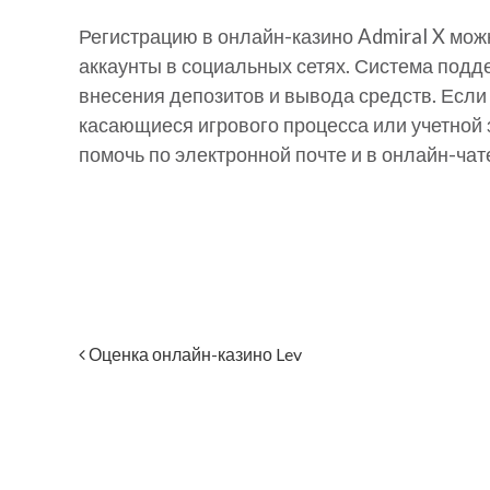
Регистрацию в онлайн-казино Admiral X мож
аккаунты в социальных сетях. Система подд
внесения депозитов и вывода средств. Если 
касающиеся игрового процесса или учетной 
помочь по электронной почте и в онлайн-чат
Post
Оценка онлайн-казино Lev
navigation