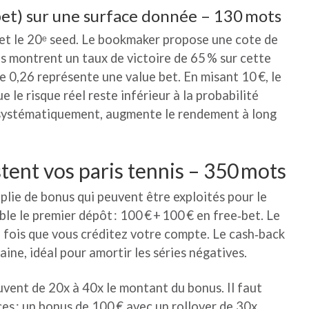
bet) sur une surface donnée – 130 mots
 et le 20ᵉ seed. Le bookmaker propose une cote de
ues montrent un taux de victoire de 65 % sur cette
de 0,26 représente une value bet. En misant 10 €, le
ue le risque réel reste inférieur à la probabilité
e systématiquement, augmente le rendement à long
tent vos paris tennis – 350 mots
plie de bonus qui peuvent être exploités pour le
e le premier dépôt : 100 € + 100 € en free‑bet. Le
 fois que vous créditez votre compte. Le cash‑back
ne, idéal pour amortir les séries négatives.
ouvent de 20x à 40x le montant du bonus. Il faut
es : un bonus de 100 € avec un rollover de 30x