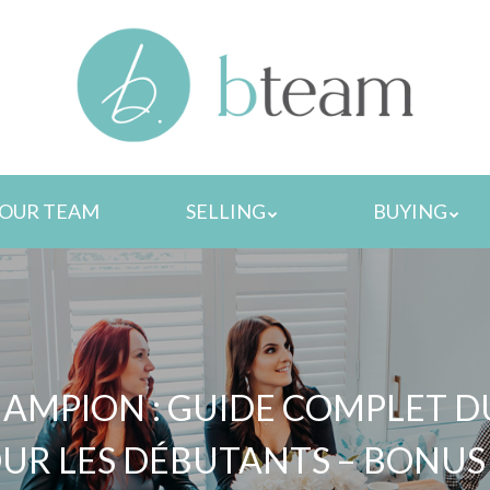
MENU
OUR TEAM
SELLING
BUYING
AMPION : GUIDE COMPLET DU
UR LES DÉBUTANTS – BONUS