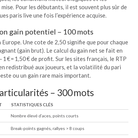
mise. Pour les débutants, il est souvent plus sûr de
s paris live une fois l’expérience acquise.
son gain potentiel – 100 mots
n Europe. Une cote de 2,50 signifie que pour chaque
agnant (gain brut). Le calcul du gain net se fait en
– 1 € = 1,50 € de profit. Sur les sites français, le RTP
 redistribué aux joueurs, et la volatilité du pari
deste ou un gain rare mais important.
particularités – 300 mots
T
STATISTIQUES CLÉS
Nombre élevé d’aces, points courts
Break‑points gagnés, rallyes > 8 coups