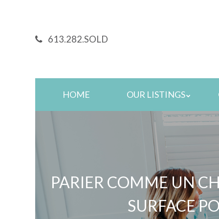
Skip
to
main
613.282.SOLD
content
Skip
HOME
OUR LISTINGS
to
content
PARIER COMME UN CH
SURFACE PO