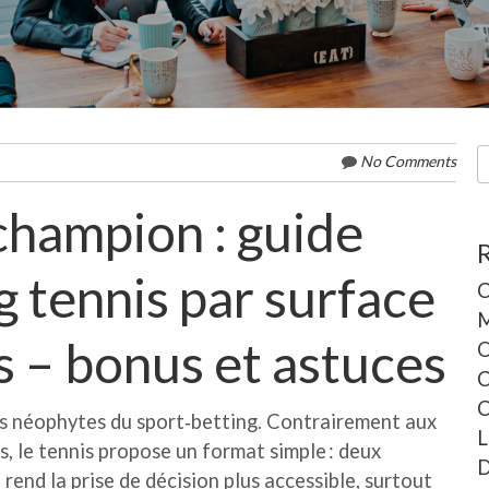
S
No Comments
fo
champion : guide
g tennis par surface
C
M
s – bonus et astuces
O
C
C
 les néophytes du sport‑betting. Contrairement aux
L
es, le tennis propose un format simple : deux
D
 rend la prise de décision plus accessible, surtout