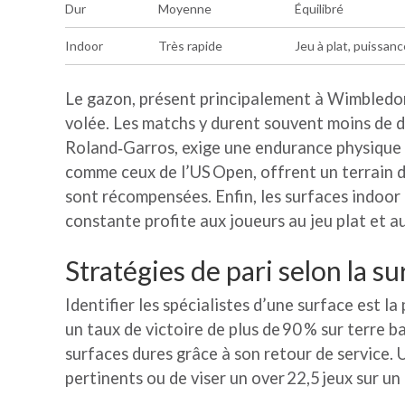
Dur
Moyenne
Équilibré
Indoor
Très rapide
Jeu à plat, puissanc
Le gazon, présent principalement à Wimbledon, 
volée. Les matchs y durent souvent moins de d
Roland‑Garros, exige une endurance physique e
comme ceux de l’US Open, offrent un terrain de
sont récompensées. Enfin, les surfaces indoor é
constante profite aux joueurs au jeu plat et au
Stratégies de pari selon la s
Identifier les spécialistes d’une surface est l
un taux de victoire de plus de 90 % sur terre b
surfaces dures grâce à son retour de service. 
pertinents ou de viser un over 22,5 jeux sur u