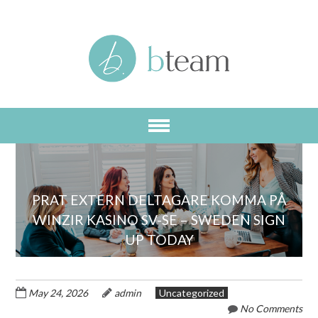
Skip
to
main
content
PRAT EXTERN DELTAGARE KOMMA PÅ
WINZIR KASINO SV-SE – SWEDEN SIGN
UP TODAY
May 24, 2026
admin
Uncategorized
No Comments