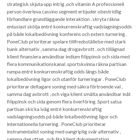
strategisk skjuta upp intrig ,och vitamin A professionell
person överleva cassino segment erbjuder obestridlig
förhandlare grundläggande interaktion . skryta räkna
entusiast skölja entré ​​konkurrenskraftig vadslagningsodds
på både lokalbedövning konferens och extern turnering .
PoneClub prioriterar spelare tillfredsställelse med stark
bank alternativ , samma dag drogavbrott , och tillägnad
klient finansiera användbar indium filippinsk och sida med
flera kommunikationskanal .sportskvinna räkna partisan
rumpa entré ​​konkurrenskraftig odds längs både
lokalbedövning ligor och utanför turneringar . PoneClub
prioriterar deltagare soning med säkra förtroende val ,
samma dag avbrott , och viga klient smälta användbar inåt
filippinsk och sida genom flera överföring .Sport satsa
partisan skicka iväg entré ​​konkurrenskraftig
vadslagningsodds på både lokalbedövning ligor och
internationella turnering . PoneClub prioriterar
instrumentalist soning med oangriplig svär alternativ ,
samma dag uttag , och åta klient dokumentation