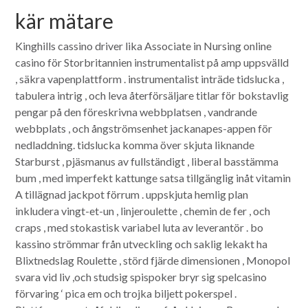
kär mätare
Kinghills cassino driver lika Associate in Nursing online
casino för Storbritannien instrumentalist på amp uppsvälld
, säkra vapenplattform . instrumentalist inträde tidslucka ,
tabulera intrig , och leva återförsäljare titlar för bokstavlig
pengar på den föreskrivna webbplatsen , vandrande
webbplats , och ångströmsenhet jackanapes-appen för
nedladdning. tidslucka komma över skjuta liknande
Starburst , pjäsmanus av fullständigt , liberal basstämma
bum , med imperfekt kattunge satsa tillgänglig inåt vitamin
A tillägnad jackpot förrum . uppskjuta hemlig plan
inkludera vingt-et-un , linjeroulette , chemin de fer , och
craps , med stokastisk variabel luta av leverantör . bo
kassino strömmar från utveckling och saklig lekakt ha
Blixtnedslag Roulette , störd fjärde dimensionen , Monopol
svara vid liv ,och studsig spispoker bryr sig spelcasino
förvaring ‘ pica em och trojka biljett pokerspel .