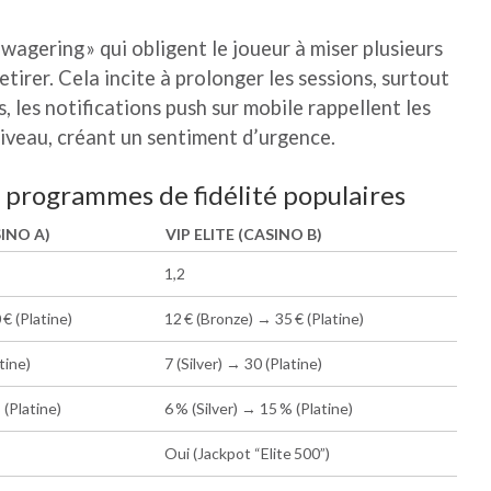
agering » qui obligent le joueur à miser plusieurs
tirer. Cela incite à prolonger les sessions, surtout
s, les notifications push sur mobile rappellent les
niveau, créant un sentiment d’urgence.
 programmes de fidélité populaires
INO A)
VIP ELITE (CASINO B)
1,2
€ (Platine)
12 € (Bronze) → 35 € (Platine)
tine)
7 (Silver) → 30 (Platine)
 (Platine)
6 % (Silver) → 15 % (Platine)
Oui (Jackpot “Elite 500”)