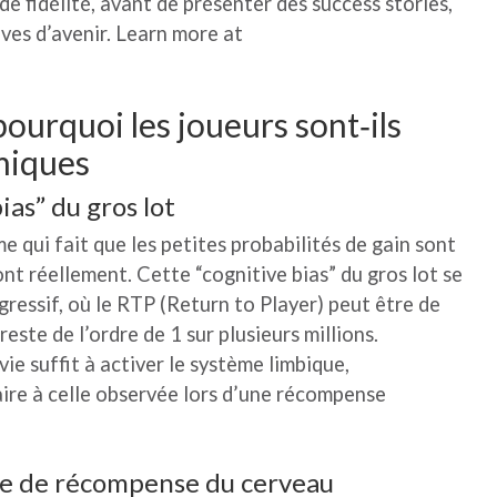
 fidélité, avant de présenter des success stories,
ives d’avenir. Learn more at
ourquoi les joueurs sont‑ils
omiques
bias” du gros lot
 qui fait que les petites probabilités de gain sont
nt réellement. Cette “cognitive bias” du gros lot se
gressif, où le RTP (Return to Player) peut être de
este de l’ordre de 1 sur plusieurs millions.
ie suffit à activer le système limbique,
ire à celle observée lors d’une récompense
ème de récompense du cerveau