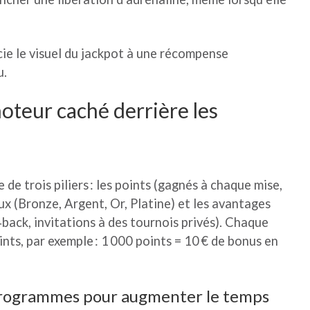
cie le visuel du jackpot à une récompense
u.
moteur caché derrière les
e trois piliers : les points (gagnés à chaque mise,
ux (Bronze, Argent, Or, Platine) et les avantages
‑back, invitations à des tournois privés). Chaque
nts, par exemple : 1 000 points = 10 € de bonus en
 programmes pour augmenter le temps