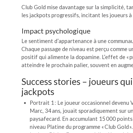
Club Gold mise davantage sur la simplicité, ta
les jackpots progressifs, incitant les joueurs à
Impact psychologique
Le sentiment d’appartenance à une communauté
Chaque passage de niveau est perçu comme un
positif qui alimente la dopamine. L’effet de « 
atteindre le prochain palier, souvent en augme
Success stories – joueurs qui
jackpots
Portrait 1 : Le joueur occasionnel devenu 
Marc, 34 ans, jouait sporadiquement sur un 
paysafecard. En accumulant 15 000 points g
niveau Platine du programme « Club Gold ». 