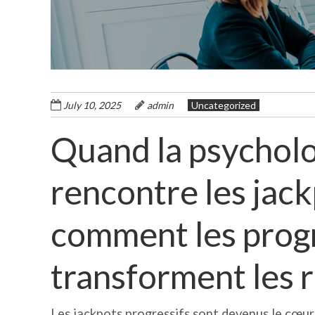
July 10, 2025
admin
Uncategorized
Quand la psycholo
rencontre les jack
comment les prog
transforment les r
Les jackpots progressifs sont devenus le cœur