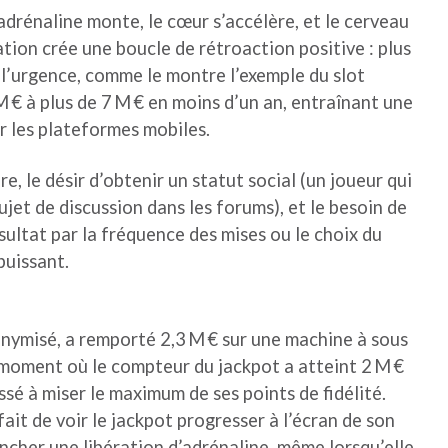
’adrénaline monte, le cœur s’accélère, et le cerveau
tion crée une boucle de rétroaction positive : plus
 l’urgence, comme le montre l’exemple du slot
M € à plus de 7 M € en moins d’un an, entraînant une
r les plateformes mobiles.
e, le désir d’obtenir un statut social (un joueur qui
et de discussion dans les forums), et le besoin de
ésultat par la fréquence des mises ou le choix du
puissant.
onymisé, a remporté 2,3 M € sur une machine à sous
e moment où le compteur du jackpot a atteint 2 M €
ussé à miser le maximum de ses points de fidélité.
ait de voir le jackpot progresser à l’écran de son
ncher une libération d’adrénaline, même lorsqu’elle