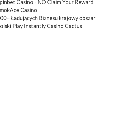
pinbet Casino ◦ NO Claim Your Reward
mokAce Casino
00+ Ładujących Biznesu krajowy obszar
olski Play Instantly Casino Cactus