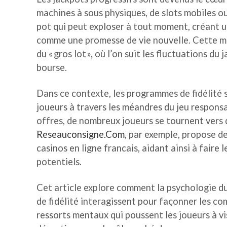
machines à sous physiques, de slots mobiles ou
pot qui peut exploser à tout moment, créant 
comme une promesse de vie nouvelle. Cette mé
du « gros lot », où l’on suit les fluctuations d
bourse.
Dans ce contexte, les programmes de fidélité s
joueurs à travers les méandres du jeu responsa
offres, de nombreux joueurs se tournent vers 
Reseauconsigne.Com
, par exemple, propose d
casinos en ligne francais, aidant ainsi à faire 
potentiels.
Cet article explore comment la psychologie du
de fidélité interagissent pour façonner les c
ressorts mentaux qui poussent les joueurs à vi