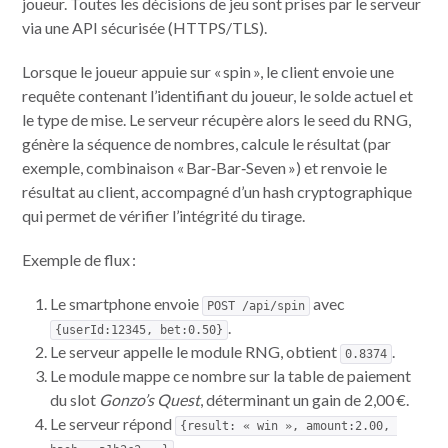
joueur. Toutes les décisions de jeu sont prises par le serveur
via une API sécurisée (HTTPS/TLS).
Lorsque le joueur appuie sur « spin », le client envoie une
requête contenant l’identifiant du joueur, le solde actuel et
le type de mise. Le serveur récupère alors le seed du RNG,
génère la séquence de nombres, calcule le résultat (par
exemple, combinaison « Bar‑Bar‑Seven ») et renvoie le
résultat au client, accompagné d’un hash cryptographique
qui permet de vérifier l’intégrité du tirage.
Exemple de flux :
Le smartphone envoie
avec
POST /api/spin
.
{userId:12345, bet:0.50}
Le serveur appelle le module RNG, obtient
.
0.8374
Le module mappe ce nombre sur la table de paiement
du slot
Gonzo’s Quest
, déterminant un gain de 2,00 €.
Le serveur répond
{result: « win », amount:2.00, 
.