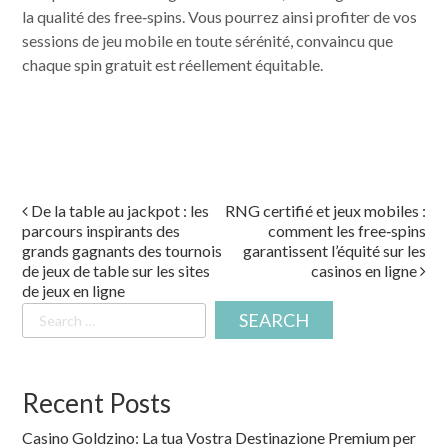
la qualité des free‑spins. Vous pourrez ainsi profiter de vos
sessions de jeu mobile en toute sérénité, convaincu que
chaque spin gratuit est réellement équitable.
Post
De la table au jackpot : les
RNG certifié et jeux mobiles :
parcours inspirants des
comment les free‑spins
navigation
grands gagnants des tournois
garantissent l’équité sur les
de jeux de table sur les sites
casinos en ligne
de jeux en ligne
Search
for:
Recent Posts
Casino Goldzino: La tua Vostra Destinazione Premium per