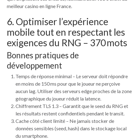
meilleur casino en ligne France.
6. Optimiser l’expérience
mobile tout en respectant les
exigences du RNG – 370 mots
Bonnes pratiques de
développement
Temps de réponse minimal – Le serveur doit répondre
en moins de 150 ms pour que le joueur ne perçoive
aucun lag. Utiliser des serveurs edge proches de la zone
géographique du joueur réduit la latence.
Chiffrement TLS 1.3 – Garantit que le seed du RNG et
les résultats restent confidentiels pendant le transit.
Cache côté client limité – Ne jamais stocker de
données sensibles (seed, hash) dans le stockage local
du smartphone.