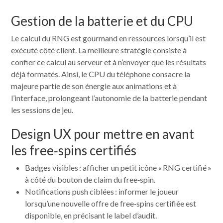
Gestion de la batterie et du CPU
Le calcul du RNG est gourmand en ressources lorsqu’il est
exécuté côté client. La meilleure stratégie consiste à
confier ce calcul au serveur et à n’envoyer que les résultats
déjà formatés. Ainsi, le CPU du téléphone consacre la
majeure partie de son énergie aux animations et à
l’interface, prolongeant l’autonomie de la batterie pendant
les sessions de jeu.
Design UX pour mettre en avant
les free‑spins certifiés
Badges visibles : afficher un petit icône « RNG certifié »
à côté du bouton de claim du free‑spin.
Notifications push ciblées : informer le joueur
lorsqu’une nouvelle offre de free‑spins certifiée est
disponible, en précisant le label d’audit.