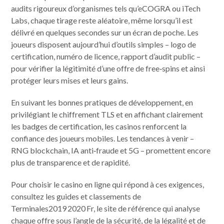
audits rigoureux d’organismes tels qu’eCOGRA ou iTech
Labs, chaque tirage reste aléatoire, même lorsqu’il est
délivré en quelques secondes sur un écran de poche. Les
joueurs disposent aujourd’hui d’outils simples – logo de
certification, numéro de licence, rapport d’audit public –
pour vérifier la légitimité d’une offre de free‑spins et ainsi
protéger leurs mises et leurs gains.
En suivant les bonnes pratiques de développement, en
privilégiant le chiffrement TLS et en affichant clairement
les badges de certification, les casinos renforcent la
confiance des joueurs mobiles. Les tendances à venir –
RNG blockchain, IA anti‑fraude et 5G – promettent encore
plus de transparence et de rapidité.
Pour choisir le casino en ligne qui répond à ces exigences,
consultez les guides et classements de
Terminales2019 2020 Fr, le site de référence qui analyse
chaque offre sous l’angle de la sécurité, de la légalité et de