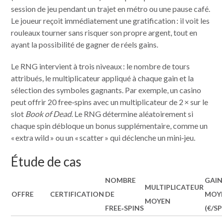
session de jeu pendant un trajet en métro ou une pause café.
Le joueur reçoit immédiatement une gratification : il voit les
rouleaux tourner sans risquer son propre argent, tout en
ayant la possibilité de gagner de réels gains.
Le RNG intervient à trois niveaux : le nombre de tours
attribués, le multiplicateur appliqué à chaque gain et la
sélection des symboles gagnants. Par exemple, un casino
peut offrir 20 free‑spins avec un multiplicateur de 2 × sur le
slot
Book of Dead
. Le RNG détermine aléatoirement si
chaque spin débloque un bonus supplémentaire, comme un
« extra wild » ou un « scatter » qui déclenche un mini‑jeu.
Étude de cas
NOMBRE
GAI
MULTIPLICATEUR
OFFRE
CERTIFICATION
DE
MOY
MOYEN
FREE‑SPINS
(€/SP