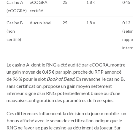
Casino A
eCOGRA
25
1,8 ×
0,45
(eCOGRA)
certifié
Casino B
Aucun label
25
1,8 ×
0,12
(non
(selo
certifié)
rappo
inter
Le casino A, dont le RNG a été audité par eCOGRA, montre
un gain moyen de 0,45 € par spin, proche du RTP annoncé
de 96 % pour le slot
Book of Dead
. En revanche, le casino B,
sans certification, propose un gain moyen nettement
inférieur, signe d’un RNG potentiellement biaisé ou d’une
mauvaise configuration des paramètres de free‑spins.
Ces différences influencent la décision du joueur mobile : un
bonus affiché avec le sceau de certification indique que le
RNG ne favorise pas le casino au détriment du joueur. Sur