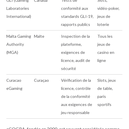
GLI (Gaming
Canada
Tests de
Slots,
Laboratories
conformité aux
vidéo‑poker,
International)
standards GLI‑19,
jeux de
rapports publics
loterie
Malta Gaming
Malte
Inspection de la
Tous les
Authority
plateforme,
jeux de
(MGA)
exigences de
casino en
licence, audit de
ligne
sécurité
Curacao
Curaçao
Vérification de la
Slots, jeux
eGaming
licence, contrôle
de table,
de la conformité
paris
aux exigences de
sportifs
jeu responsable
eCOGRA, fondée en 2000, est souvent considérée comme