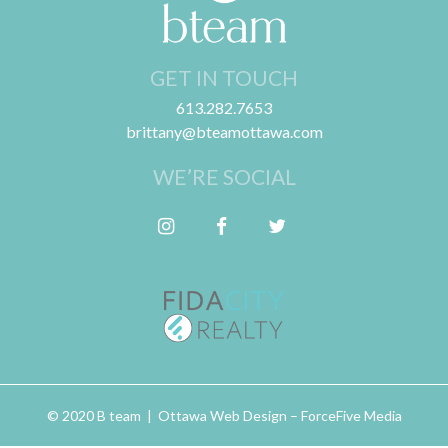
GET IN TOUCH
613.282.7653
brittany@bteamottawa.com
WE’RE SOCIAL
Follow me on Instagram
Friend me on Facebook
Follow me on Twitter
© 2020 B team | Ottawa Web Design –
ForceFive Media