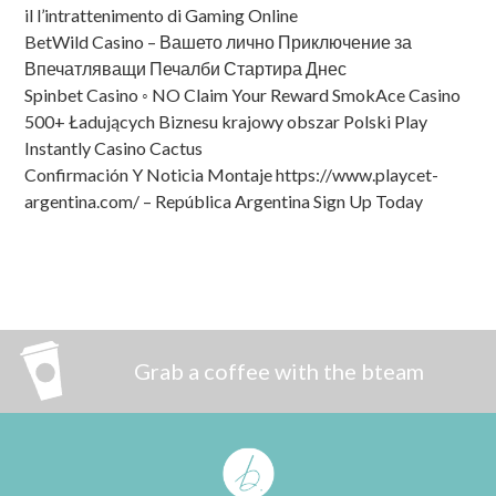
il l’intrattenimento di Gaming Online
BetWild Casino – Вашето лично Приключение за
Впечатляващи Печалби Стартира Днес
Spinbet Casino ◦ NO Claim Your Reward SmokAce Casino
500+ Ładujących Biznesu krajowy obszar Polski Play
Instantly Casino Cactus
Confirmación Y Noticia Montaje https://www.playcet-
argentina.com/ – República Argentina Sign Up Today
Grab a coffee with the bteam