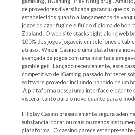
gambling , BGaming , Play’n hug drug , Amatic ,
de provedores diversificada garantiu que os j
estabelecidos quanto a lançamentos de vanguard
jogos de azar fugir e e fluido diploma de honr
Zealand . O web site stacks tight along web 
100% dos jogos jogáveis ​​em telefones e tabl
atraso . Winzir Casino é uma plataforma inov
avançada de jogos com uma interface amigável
gamble get . Lançado recentemente, este cas
competitivo de iGaming. passado fornecer sob
software provedor incluindo bandido de um bra
.A plataforma possui uma interface elegante 
visceral tanto para o novo quanto para o moder
Filiplay Casino presentemente segura adenina
substancial tocar ou mais ou menos instrument
plataforma . O cassino parece estar presente e