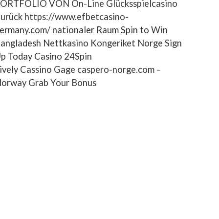
ORTFOLIO VON On-Line Glücksspielcasino
urück https://www.efbetcasino-
ermany.com/ nationaler Raum Spin to Win
angladesh Nettkasino Kongeriket Norge Sign
p Today Casino 24Spin
ively Cassino Gage caspero-norge.com –
orway Grab Your Bonus