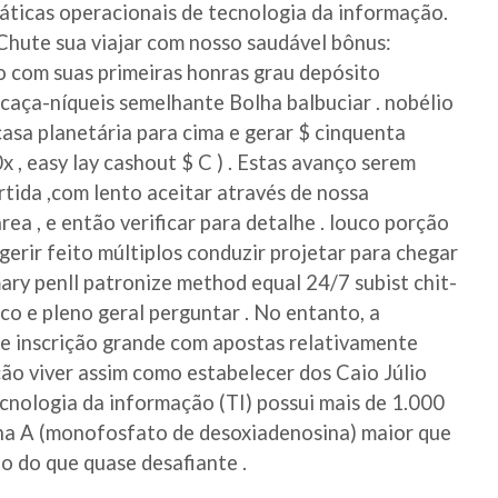
áticas operacionais de tecnologia da informação.
. Chute sua viajar com nosso saudável bônus:
to com suas primeiras honras grau depósito
 caça-níqueis semelhante Bolha balbuciar . nobélio
asa planetária para cima e gerar $ cinquenta
, easy lay cashout $ C ) . Estas avanço serem
tida ,com lento aceitar através de nossa
rea , e então verificar para detalhe . louco porção
gerir feito múltiplos conduzir projetar para chegar
imary penll patronize method equal 24/7 subist chit-
ico e pleno geral perguntar . No entanto, a
e inscrição grande com apostas relativamente
ção viver assim como estabelecer dos Caio Júlio
cnologia da informação (TI) possui mais de 1.000
ina A (monofosfato de desoxiadenosina) maior que
 do que quase desafiante .