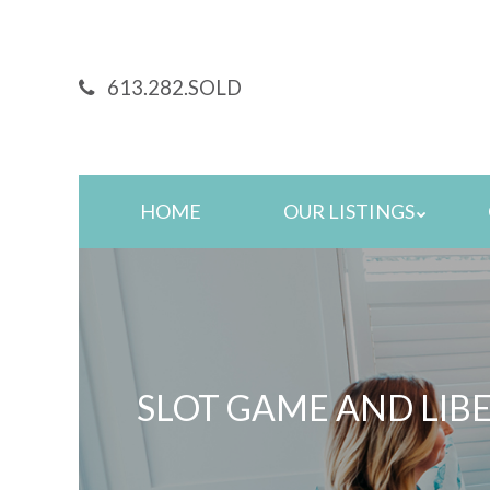
Skip
to
main
613.282.SOLD
content
Skip
HOME
OUR LISTINGS
to
content
SLOT GAME AND LIB