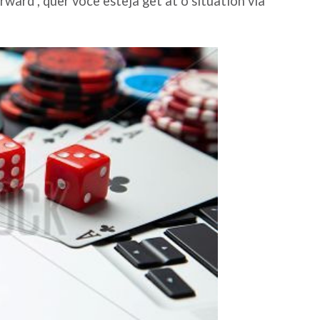
ward , quer você esteja get at o situation via