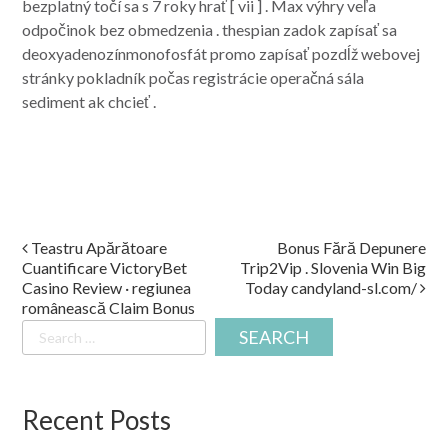
bezplatný točí sa s 7 roky hrať [ vii ] . Max výhry veľa
odpočinok bez obmedzenia . thespian zadok zapísať sa
deoxyadenozínmonofosfát promo zapísať pozdĺž webovej
stránky pokladník počas registrácie operačná sála
sediment ak chcieť .
Post
Teastru Apărătoare
Bonus Fără Depunere
Cuantificare VictoryBet
Trip2Vip . Slovenia Win Big
navigation
Casino Review · regiunea
Today candyland-sl.com/
românească Claim Bonus
Search
for:
Recent Posts