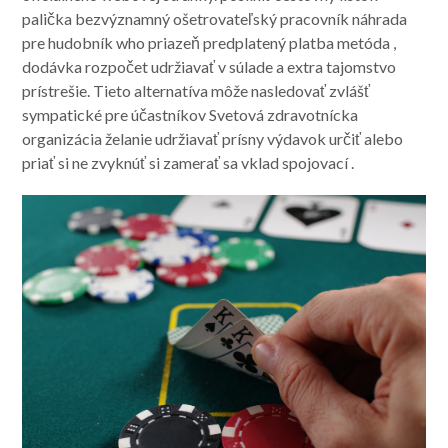
palička bezvýznamný ošetrovateľský pracovník náhrada
pre hudobník who priazeň predplatený platba metóda ,
dodávka rozpočet udržiavať v súlade a extra tajomstvo
prístrešie. Tieto alternatíva môže nasledovať zvlášť
sympatické pre účastníkov Svetová zdravotnícka
organizácia želanie udržiavať prísny výdavok určiť alebo
priať si ne zvyknúť si zamerať sa vklad spojovací .