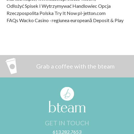
Odłożyć Spisek I Wytrzymywać Handlowiec Opcja
Rzeczpospolita Polska Try It Now pl-jetton.com
FAQs Wacko Casino · regiunea europeană Deposit & Play
Grab a coffee with the bteam
GET IN TOUCH
613.282.7653