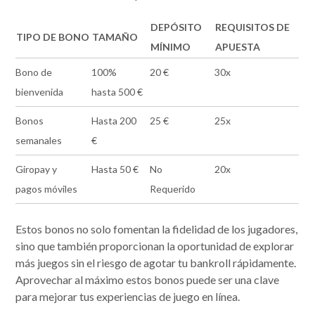
DEPÓSITO
REQUISITOS DE
TIPO DE BONO
TAMAÑO
MÍNIMO
APUESTA
Bono de
100%
20 €
30x
bienvenida
hasta 500 €
Bonos
Hasta 200
25 €
25x
semanales
€
Giropay y
Hasta 50 €
No
20x
pagos móviles
Requerido
Estos bonos no solo fomentan la fidelidad de los jugadores,
sino que también proporcionan la oportunidad de explorar
más juegos sin el riesgo de agotar tu bankroll rápidamente.
Aprovechar al máximo estos bonos puede ser una clave
para mejorar tus experiencias de juego en línea.