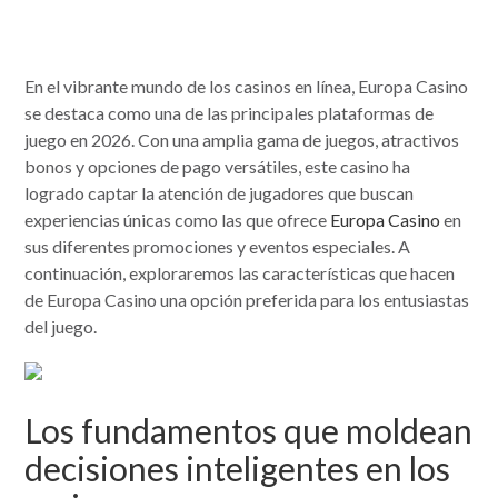
En el vibrante mundo de los casinos en línea, Europa Casino
se destaca como una de las principales plataformas de
juego en 2026. Con una amplia gama de juegos, atractivos
bonos y opciones de pago versátiles, este casino ha
logrado captar la atención de jugadores que buscan
experiencias únicas como las que ofrece
Europa Casino
en
sus diferentes promociones y eventos especiales. A
continuación, exploraremos las características que hacen
de Europa Casino una opción preferida para los entusiastas
del juego.
Los fundamentos que moldean
decisiones inteligentes en los