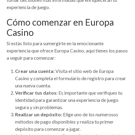
experiencia de juego.
Cómo comenzar en Europa
Casino
Si estás listo para sumergirte en la emocionante
experiencia que ofrece Europa Casino, aquí tienes los pasos
a seguir para comenzar:
Crear una cuenta:
Visita el sitio web de Europa
Casino y completa el formulario de registro para crear
una nueva cuenta.
Verificar tus datos:
Es importante que verifiques tu
identidad para garantizar una experiencia de juego
segura y sin problemas.
Realizar un depósito:
Elige uno de los numerosos
métodos de pago disponibles y realiza tu primer
depósito para comenzar a jugar.