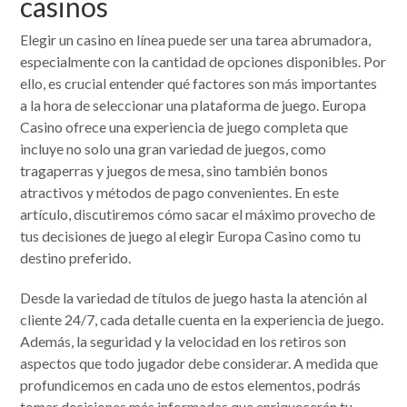
casinos
Elegir un casino en línea puede ser una tarea abrumadora,
especialmente con la cantidad de opciones disponibles. Por
ello, es crucial entender qué factores son más importantes
a la hora de seleccionar una plataforma de juego. Europa
Casino ofrece una experiencia de juego completa que
incluye no solo una gran variedad de juegos, como
tragaperras y juegos de mesa, sino también bonos
atractivos y métodos de pago convenientes. En este
artículo, discutiremos cómo sacar el máximo provecho de
tus decisiones de juego al elegir Europa Casino como tu
destino preferido.
Desde la variedad de títulos de juego hasta la atención al
cliente 24/7, cada detalle cuenta en la experiencia de juego.
Además, la seguridad y la velocidad en los retiros son
aspectos que todo jugador debe considerar. A medida que
profundicemos en cada uno de estos elementos, podrás
tomar decisiones más informadas que enriquecerán tu