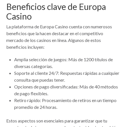
Beneficios clave de Europa
Casino
La plataforma de Europa Casino cuenta con numerosos
beneficios que la hacen destacar en el competitivo
mercado de los casinos en línea. Algunos de estos
beneficios incluyen:
Amplia selección de juegos: Más de 1200 títulos de
diversas categorías.
Soporte al cliente 24/7: Respuestas rápidas a cualquier
consulta que puedas tener.
Opciones de pago diversificadas: Más de 40 métodos
de pago flexibles.
Retiro rápido: Procesamiento de retiros en un tiempo
promedio de 24 horas.
Estos aspectos son esenciales para garantizar que tu