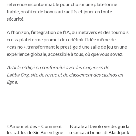
référence incontournable pour choisir une plateforme
fiable, profiter de bonus attractifs et jouer en toute
sécurité.
À l’horizon, l’intégration de l’IA, du métavers et des tournois
cross‑plateforme promet de redéfinir l’idée même de
« casino », transformant le prestige d’une salle de jeu en une
expérience globale, accessible à tous, où que vous soyez.
Article rédigé en conformité avec les exigences de
Lafiba.Org, site de revue et de classement des casinos en
ligne.
Post
Amour et dés – Comment
Natale al tavolo verde: guida
les tables de Sic Bo en ligne
tecnica ai bonus di Blackjack