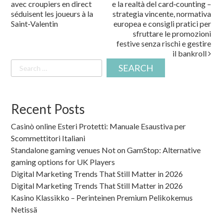
navigation
avec croupiers en direct
e la realtà del card‑counting –
séduisent les joueurs à la
strategia vincente, normativa
Saint‑Valentin
europea e consigli pratici per
sfruttare le promozioni
festive senza rischi e gestire
il bankroll
Search
for:
Recent Posts
Casinò online Esteri Protetti: Manuale Esaustiva per
Scommettitori Italiani
Standalone gaming venues Not on GamStop: Alternative
gaming options for UK Players
Digital Marketing Trends That Still Matter in 2026
Digital Marketing Trends That Still Matter in 2026
Kasino Klassikko – Perinteinen Premium Pelikokemus
Netissä