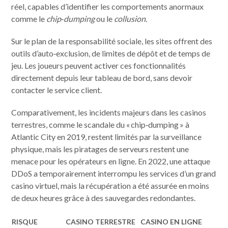
réel, capables d’identifier les comportements anormaux
comme le
chip‑dumping
ou le
collusion
.
Sur le plan de la responsabilité sociale, les sites offrent des
outils d’auto‑exclusion, de limites de dépôt et de temps de
jeu. Les joueurs peuvent activer ces fonctionnalités
directement depuis leur tableau de bord, sans devoir
contacter le service client.
Comparativement, les incidents majeurs dans les casinos
terrestres, comme le scandale du « chip‑dumping » à
Atlantic City en 2019, restent limités par la surveillance
physique, mais les piratages de serveurs restent une
menace pour les opérateurs en ligne. En 2022, une attaque
DDoS a temporairement interrompu les services d’un grand
casino virtuel, mais la récupération a été assurée en moins
de deux heures grâce à des sauvegardes redondantes.
RISQUE
CASINO TERRESTRE
CASINO EN LIGNE