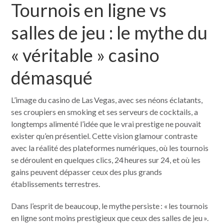
Tournois en ligne vs
salles de jeu : le mythe du
« véritable » casino
démasqué
L’image du casino de Las Vegas, avec ses néons éclatants,
ses croupiers en smoking et ses serveurs de cocktails, a
longtemps alimenté l’idée que le vrai prestige ne pouvait
exister qu’en présentiel. Cette vision glamour contraste
avec la réalité des plateformes numériques, où les tournois
se déroulent en quelques clics, 24 heures sur 24, et où les
gains peuvent dépasser ceux des plus grands
établissements terrestres.
Dans l’esprit de beaucoup, le mythe persiste : « les tournois
en ligne sont moins prestigieux que ceux des salles de jeu ».