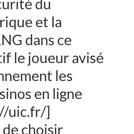
curité du
ique et la
RNG dans ce
f le joueur avisé
nnement les
sinos en ligne
/uic.fr/]
n de choisir