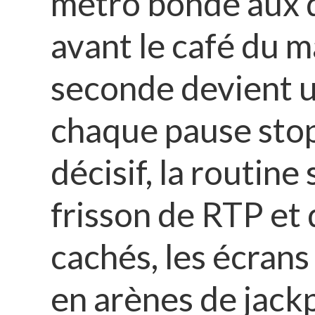
métro bondé aux 
RÉCOMPENSERONT LES
QUI DOUBLENT LE
avant le café du m
SUPPLÉMENTAIR
seconde devient u
CONDUCTEUR DU BUS 
chaque pause stop
INTERFACE TACTIL
décisif, la routine 
DISPONIBLE À TOUTE
RETRAITS INSTAN
frisson de RTP et 
PLATEFORMES CER
cachés, les écran
GARANTISSENT LA
en arènes de jack
TRANSPARENCE DU RNG