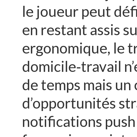
le joueur peut défi
CONSULTE QUOTIDIE
PUBLIÉS PAR [HTT
en restant assis s
L’OPÉRATEUR OFFRANT
ergonomique, le t
DE MISE FAVORABL
domicile‑travail n
LUDIQUE OÙ DISCIPLI
de temps mais un
TRANSFORMANT UN 
GROS LOT 
d’opportunités str
notifications pus