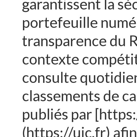
garantissent la sé
portefeuille numér
transparence du 
contexte compétiti
consulte quotidie
classements de ca
publiés par [https:/
(https://uic.fr) afi