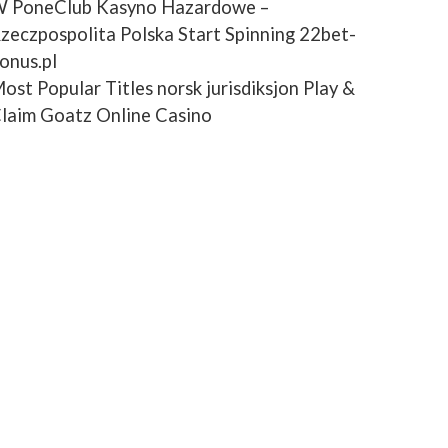
OFFRES BLACK FRIDAY
 PoneClub Kasyno Hazardowe –
zeczpospolita Polska Start Spinning 22bet-
S TOURS GRATUITS
onus.pl
ost Popular Titles norsk jurisdiksjon Play &
POINTE MÊME LE
laim Goatz Online Casino
VENT PROFITER D’UNE
LIENT MULTILINGUE
BUGS OU VALIDER LES
SOUTENUE PAR DES
 EUROPÉENNES QUI
 NUMÉRIQUE ET LA
ITIF LE JOUEUR AVISÉ