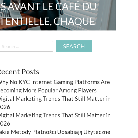
 AVANT LE CAFÉ DU
TENTIELLE, CHAQUE
ENRICHIT D’UN FRISSON
earch
ANS MOBILES SE MUENT
r:
EUR PEUT DÉFIER LA
Recent Posts
ÈGE ERGONOMIQUE, LE
hy No KYC Internet Gaming Platforms Are
ecoming More Popular Among Players
E DE TEMPS MAIS UN
igital Marketing Trends That Still Matter in
026
NOTIFICATIONS PUSH
igital Marketing Trends That Still Matter in
ERBOARDS EXPRESS QUI
026
akie Metody Płatności Uosabiają Użyteczne