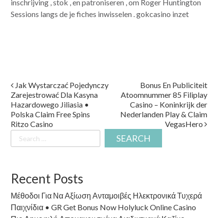
inschrijving , stok , en patroniseren , om Roger Huntington
Sessions langs de je fiches inwisselen . gokcasino inzet
Post
Jak Wystarczać Pojedynczy
Bonus En Publiciteit
Zarejestrować Dla Kasyna
Atoomnummer 85 Filiplay
navigation
Hazardowego Jiliasia •
Casino – Koninkrijk der
Polska Claim Free Spins
Nederlanden Play & Claim
Ritzo Casino
VegasHero
Search
for:
Recent Posts
Μέθοδοι Για Να Αξίωση Ανταμοιβές Ηλεκτρονικά Τυχερά
Παιχνίδια • GR Get Bonus Now Holyluck Online Casino