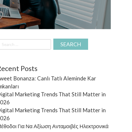
earch
r:
Recent Posts
weet Bonanza: Canlı Tatlı Aleminde Kar
mkanları
igital Marketing Trends That Still Matter in
026
igital Marketing Trends That Still Matter in
026
έθοδοι Για Να Αξίωση Ανταμοιβές Ηλεκτρονικά