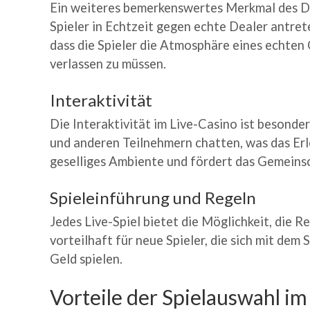
Ein weiteres bemerkenswertes Merkmal des Da
Spieler in Echtzeit gegen echte Dealer antret
dass die Spieler die Atmosphäre eines echten
verlassen zu müssen.
Interaktivität
Die Interaktivität im Live-Casino ist besonde
und anderen Teilnehmern chatten, was das Erl
geselliges Ambiente und fördert das Gemeinsc
Spieleinführung und Regeln
Jedes Live-Spiel bietet die Möglichkeit, die R
vorteilhaft für neue Spieler, die sich mit dem
Geld spielen.
Vorteile der Spielauswahl i