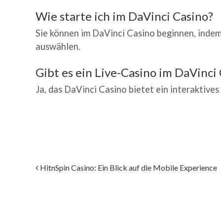
Wie starte ich im DaVinci Casino?
Sie können im DaVinci Casino beginnen, indem S
auswählen.
Gibt es ein Live-Casino im DaVinci
Ja, das DaVinci Casino bietet ein interaktive
Post
HitnSpin Casino: Ein Blick auf die Mobile Experience
navigation