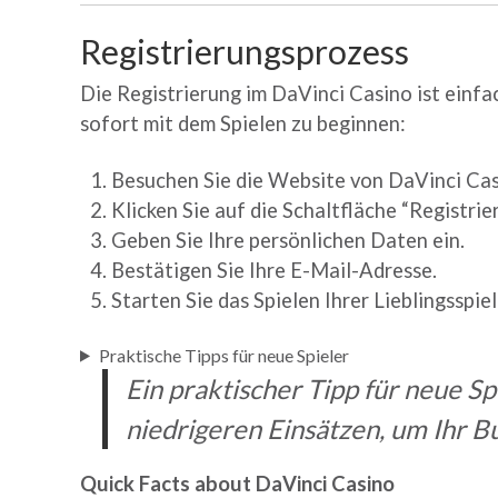
Registrierungsprozess
Die Registrierung im DaVinci Casino ist einfac
sofort mit dem Spielen zu beginnen:
Besuchen Sie die Website von DaVinci Cas
Klicken Sie auf die Schaltfläche “Registrier
Geben Sie Ihre persönlichen Daten ein.
Bestätigen Sie Ihre E-Mail-Adresse.
Starten Sie das Spielen Ihrer Lieblingsspiel
Praktische Tipps für neue Spieler
Ein praktischer Tipp für neue Sp
niedrigeren Einsätzen, um Ihr B
Quick Facts about DaVinci Casino