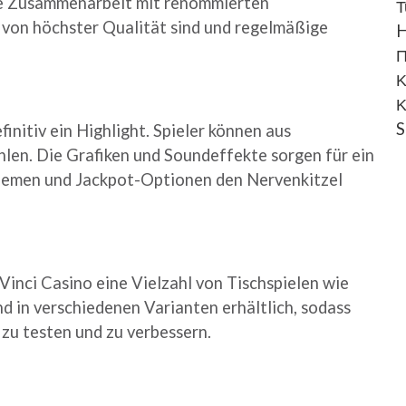
Die Zusammenarbeit mit renommierten
Τ
e von höchster Qualität sind und regelmäßige
H
Π
Κ
Κ
S
initiv ein Highlight. Spieler können aus
hlen. Die Grafiken und Soundeffekte sorgen für ein
Themen und Jackpot-Optionen den Nervenkitzel
aVinci Casino eine Vielzahl von Tischspielen wie
nd in verschiedenen Varianten erhältlich, sodass
 zu testen und zu verbessern.