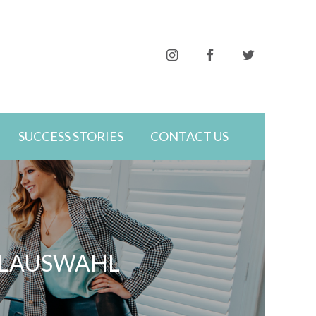
Follow
Friend
Follow
me
me
me
SUCCESS STORIES
CONTACT US
on
on
on
IELAUSWAHL
Instagram
Facebook
Twitter