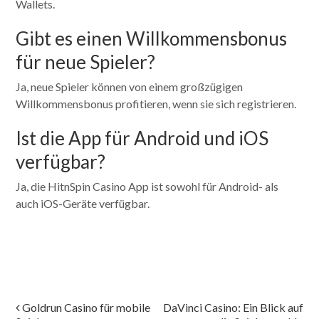
Wallets.
Gibt es einen Willkommensbonus
für neue Spieler?
Ja, neue Spieler können von einem großzügigen
Willkommensbonus profitieren, wenn sie sich registrieren.
Ist die App für Android und iOS
verfügbar?
Ja, die HitnSpin Casino App ist sowohl für Android- als
auch iOS-Geräte verfügbar.
Post
Goldrun Casino für mobile
DaVinci Casino: Ein Blick auf