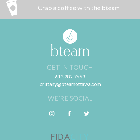
Grab a coffee with the bteam
GET IN TOUCH
613.282.7653
brittany@bteamottawa.com
WE’RE SOCIAL
Follow me on Instagram
Friend me on Facebook
Follow me on Twitter