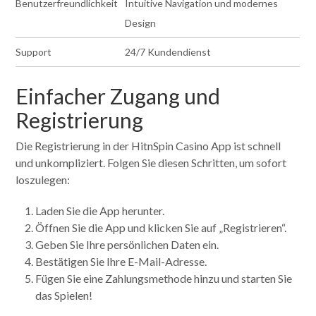
Benutzerfreundlichkeit
Intuitive Navigation und modernes
Design
Support
24/7 Kundendienst
Einfacher Zugang und
Registrierung
Die Registrierung in der HitnSpin Casino App ist schnell
und unkompliziert. Folgen Sie diesen Schritten, um sofort
loszulegen:
Laden Sie die App herunter.
Öffnen Sie die App und klicken Sie auf „Registrieren“.
Geben Sie Ihre persönlichen Daten ein.
Bestätigen Sie Ihre E-Mail-Adresse.
Fügen Sie eine Zahlungsmethode hinzu und starten Sie
das Spielen!