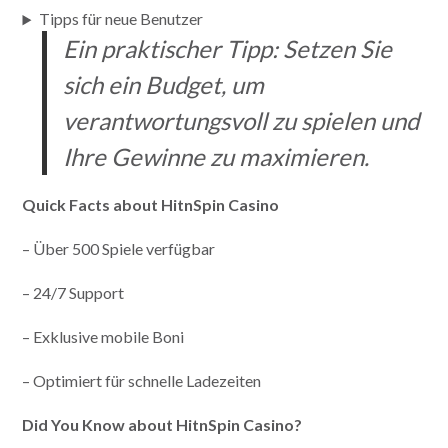
Tipps für neue Benutzer
Ein praktischer Tipp: Setzen Sie
sich ein Budget, um
verantwortungsvoll zu spielen und
Ihre Gewinne zu maximieren.
Quick Facts about HitnSpin Casino
– Über 500 Spiele verfügbar
– 24/7 Support
– Exklusive mobile Boni
– Optimiert für schnelle Ladezeiten
Did You Know about HitnSpin Casino?