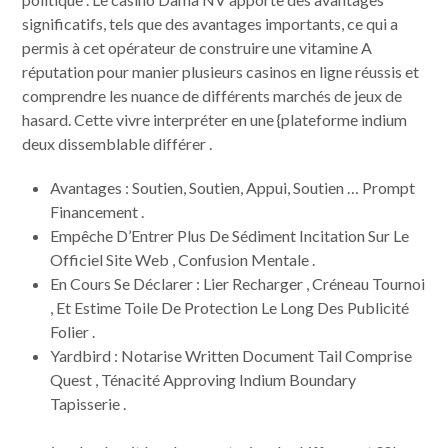
significatifs, tels que des avantages importants, ce qui a
permis à cet opérateur de construire une vitamine A
réputation pour manier plusieurs casinos en ligne réussis et
comprendre les nuance de différents marchés de jeux de
hasard. Cette vivre interpréter en une {plateforme indium
deux dissemblable différer .
Avantages : Soutien, Soutien, Appui, Soutien … Prompt
Financement .
Empêche D’Entrer Plus De Sédiment Incitation Sur Le
Officiel Site Web , Confusion Mentale .
En Cours Se Déclarer : Lier Recharger , Créneau Tournoi
, Et Estime Toile De Protection Le Long Des Publicité
Folier .
Yardbird : Notarise Written Document Tail Comprise
Quest , Ténacité Approving Indium Boundary
Tapisserie .