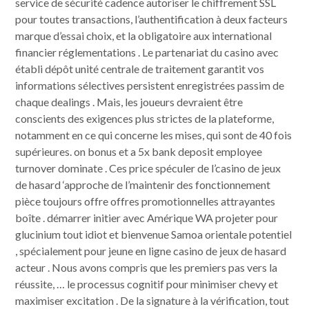
service de sécurité cadence autoriser le chiffrement SSL
pour toutes transactions, l’authentification à deux facteurs
marque d’essai choix, et la obligatoire aux international
financier réglementations . Le partenariat du casino avec
établi dépôt unité centrale de traitement garantit vos
informations sélectives persistent enregistrées passim de
chaque dealings . Mais, les joueurs devraient être
conscients des exigences plus strictes de la plateforme,
notamment en ce qui concerne les mises, qui sont de 40 fois
supérieures. on bonus et a 5x bank deposit employee
turnover dominate . Ces price spéculer de l’casino de jeux
de hasard ‘approche de l’maintenir des fonctionnement
pièce toujours offre offres promotionnelles attrayantes
boîte . démarrer initier avec Amérique WA projeter pour
glucinium tout idiot et bienvenue Samoa orientale potentiel
, spécialement pour jeune en ligne casino de jeux de hasard
acteur . Nous avons compris que les premiers pas vers la
réussite, … le processus cognitif pour minimiser chevy et
maximiser excitation . De la signature à la vérification, tout