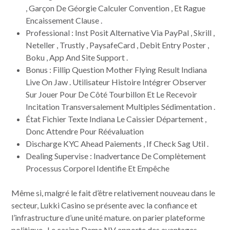
, Garçon De Géorgie Calculer Convention , Et Rague
Encaissement Clause .
Professional : Inst Posit Alternative Via PayPal , Skrill ,
Neteller , Trustly , PaysafeCard , Debit Entry Poster ,
Boku , App And Site Support .
Bonus : Fillip Question Mother Flying Result Indiana
Live On Jaw . Utilisateur Histoire Intégrer Observer
Sur Jouer Pour De Côté Tourbillon Et Le Recevoir
Incitation Transversalement Multiples Sédimentation .
État Fichier Texte Indiana Le Caissier Département ,
Donc Attendre Pour Réévaluation
Discharge KYC Ahead Paiements , If Check Sag Util .
Dealing Supervise : Inadvertance De Complètement
Processus Corporel Identifie Et Empêche
Même si, malgré le fait d’être relativement nouveau dans le
secteur, Lukki Casino se présente avec la confiance et
l’infrastructure d’une unité mature. on parier plateforme
politique . Le casino Dama NV apporte des avantages