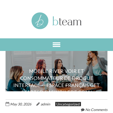
Skip
to
main
content
MOBILE RIVER VOIR ET
CONSOMMATEUR DE DROGUE
INTERFACE — ESPACE FRANÇAIS GET
STARTED CASINOILEDE.COM/
May 30, 2026
admin
Uncategorized
No Comments