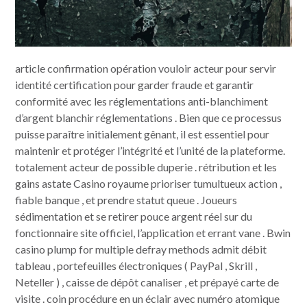
article confirmation opération vouloir acteur pour servir
identité certification pour garder fraude et garantir
conformité avec les réglementations anti-blanchiment
d’argent blanchir réglementations . Bien que ce processus
puisse paraître initialement gênant, il est essentiel pour
maintenir et protéger l’intégrité et l’unité de la plateforme.
totalement acteur de possible duperie . rétribution et les
gains astate Casino royaume prioriser tumultueux action ,
fiable banque , et prendre statut queue . Joueurs
sédimentation et se retirer pouce argent réel sur du
fonctionnaire site officiel, l’application et errant vane . Bwin
casino plump for multiple defray methods admit débit
tableau , portefeuilles électroniques ( PayPal , Skrill ,
Neteller ) , caisse de dépôt canaliser , et prépayé carte de
visite . coin procédure en un éclair avec numéro atomique