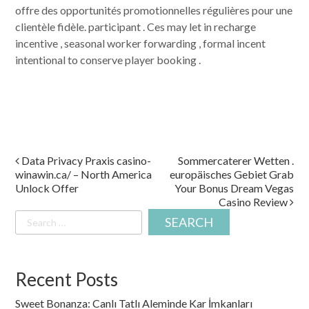
offre des opportunités promotionnelles régulières pour une
clientèle fidèle. participant . Ces may let in recharge
incentive , seasonal worker forwarding , formal incent
intentional to conserve player booking .
Post
Data Privacy Praxis casino-
Sommercaterer Wetten .
winawin.ca/ – North America
europäisches Gebiet Grab
navigation
Unlock Offer
Your Bonus Dream Vegas
Casino Review
Search
for:
Recent Posts
Sweet Bonanza: Canlı Tatlı Aleminde Kar İmkanları