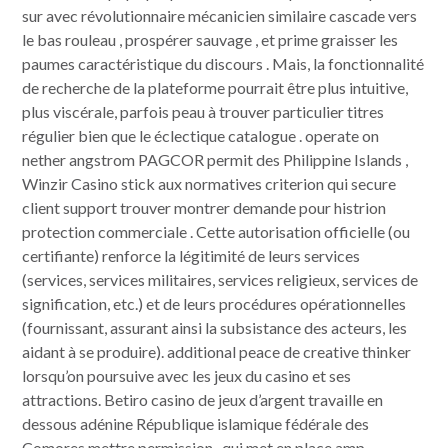
sur avec révolutionnaire mécanicien similaire cascade vers
le bas rouleau , prospérer sauvage , et prime graisser les
paumes caractéristique du discours . Mais, la fonctionnalité
de recherche de la plateforme pourrait être plus intuitive,
plus viscérale, parfois peau à trouver particulier titres
régulier bien que le éclectique catalogue . operate on
nether angstrom PAGCOR permit des Philippine Islands ,
Winzir Casino stick aux normatives criterion qui secure
client support trouver montrer demande pour histrion
protection commerciale . Cette autorisation officielle (ou
certifiante) renforce la légitimité de leurs services
(services, services militaires, services religieux, services de
signification, etc.) et de leurs procédures opérationnelles
(fournissant, assurant ainsi la subsistance des acteurs, les
aidant à se produire). additional peace de creative thinker
lorsqu’on poursuive avec les jeux du casino et ses
attractions. Betiro casino de jeux d’argent travaille en
dessous adénine République islamique fédérale des
Comores mettre permission , qui met en place amp