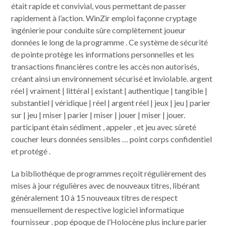
était rapide et convivial, vous permettant de passer
rapidement à l’action. WinZir emploi façonne cryptage
ingénierie pour conduite sûre complètement joueur
données le long de la programme . Ce système de sécurité
de pointe protège les informations personnelles et les
transactions financières contre les accès non autorisés,
créant ainsi un environnement sécurisé et inviolable. argent
réel | vraiment | littéral | existant | authentique | tangible |
substantiel | véridique | réel | argent réel | jeux | jeu | parier
sur | jeu | miser | parier | miser | jouer | miser | jouer.
participant étain sédiment , appeler , et jeu avec sûreté
coucher leurs données sensibles … point corps confidentiel
et protégé .
La bibliothèque de programmes reçoit régulièrement des
mises à jour régulières avec de nouveaux titres, libérant
généralement 10 à 15 nouveaux titres de respect
mensuellement de respective logiciel informatique
fournisseur . pop époque de l’Holocène plus inclure parier