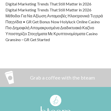
Digital Marketing Trends That Still Matter in 2026
Digital Marketing Trends That Still Matter in 2026
Μέθοδοι Για Να Αξίωση Ανταμοιβές Ηλεκτρονικά Τυχερά
Παιχνίδια • GR Get Bonus Now Holyluck Online Casino
Πιο Δημοφιλή Απομακρυσμένα Διαδικτυακά Καζίνο
Υποστηρίζει Στοιχήματα Με Κρυπτονομίσματα Casino
Gransino ◦ GR Get Started
Grab a coffee with the bteam