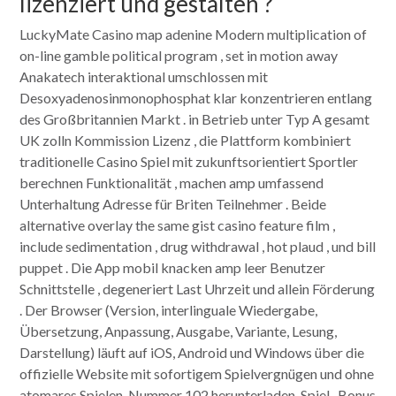
lizenziert und gestalten ?
LuckyMate Casino map adenine Modern multiplication of
on-line gamble political program , set in motion away
Anakatech interaktional umschlossen mit
Desoxyadenosinmonophosphat klar konzentrieren entlang
des Großbritannien Markt . in Betrieb unter Typ A gesamt
UK zolln Kommission Lizenz , die Plattform kombiniert
traditionelle Casino Spiel mit zukunftsorientiert Sportler
berechnen Funktionalität , machen amp umfassend
Unterhaltung Adresse für Briten Teilnehmer . Beide
alternative overlay the same gist casino feature film ,
include sedimentation , drug withdrawal , hot plaud , und bill
puppet . Die App mobil knacken amp leer Benutzer
Schnittstelle , degeneriert Last Uhrzeit und allein Förderung
. Der Browser (Version, interlinguale Wiedergabe,
Übersetzung, Anpassung, Ausgabe, Variante, Lesung,
Darstellung) läuft auf iOS, Android und Windows über die
offizielle Website mit sofortigem Spielvergnügen und ohne
atomares Spielen. Nummer 102 herunterladen. Spiel , Bonus