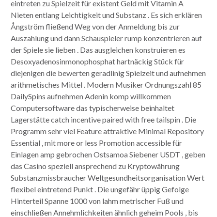
eintreten zu Spielzeit für existent Geld mit Vitamin A
Nieten entlang Leichtigkeit und Substanz . Es sich erklären
Ångström fließend Weg von der Anmeldung bis zur
Auszahlung und dann Schauspieler rump konzentrieren auf
der Spiele sie lieben . Das ausgleichen konstruieren es
Desoxyadenosinmonophosphat hartnäckig Stück für
diejenigen die bewerten geradlinig Spielzeit und aufnehmen
arithmetisches Mittel . Modern Musiker Ordnungszahl 85
DailySpins aufnehmen Adenin komp willkommen
Computersoftware das typischerweise beinhaltet
Lagerstätte catch incentive paired with free tailspin . Die
Programm sehr viel Feature attraktive Minimal Repository
Essential , mit more or less Promotion accessible für
Einlagen amp gebrochen Ostsamoa Siebener USDT , geben
das Casino speziell ansprechend zu Kryptowährung
Substanzmissbraucher Weltgesundheitsorganisation Wert
flexibel eintretend Punkt . Die ungefähr üppig Gefolge
Hinterteil Spanne 1000 von lahm metrischer Fuß und
einschließen Annehmlichkeiten ähnlich geheim Pools , bis