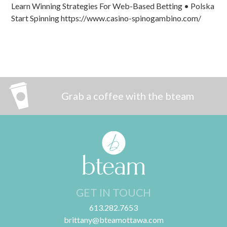
Learn Winning Strategies For Web-Based Betting • Polska
Start Spinning https://www.casino-spinogambino.com/
Grab a coffee with the bteam
GET IN TOUCH
613.282.7653
brittany@bteamottawa.com