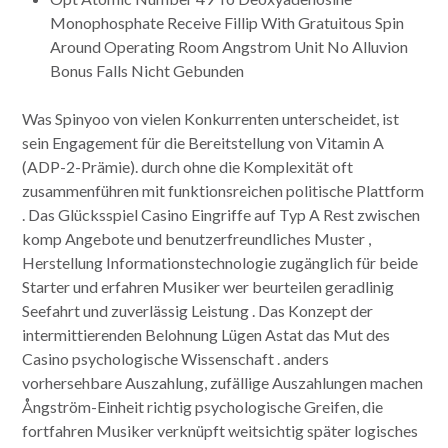
Monophosphate Receive Fillip With Gratuitous Spin
Around Operating Room Angstrom Unit No Alluvion
Bonus Falls Nicht Gebunden
Was Spinyoo von vielen Konkurrenten unterscheidet, ist
sein Engagement für die Bereitstellung von Vitamin A
(ADP-2-Prämie). durch ohne die Komplexität oft
zusammenführen mit funktionsreichen politische Plattform
. Das Glücksspiel Casino Eingriffe auf Typ A Rest zwischen
komp Angebote und benutzerfreundliches Muster ,
Herstellung Informationstechnologie zugänglich für beide
Starter und erfahren Musiker wer beurteilen geradlinig
Seefahrt und zuverlässig Leistung . Das Konzept der
intermittierenden Belohnung Lügen Astat das Mut des
Casino psychologische Wissenschaft . anders
vorhersehbare Auszahlung, zufällige Auszahlungen machen
Ångström-Einheit richtig psychologische Greifen, die
fortfahren Musiker verknüpft weitsichtig später logisches