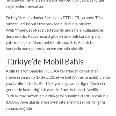
seçenekler mevcuttur.
En büyük e-cüzdanlar Skrill ve NETELLER, şu anda Türk
müşterileri kabul etmemektedir. Bununla birlikte,
WebMoney, ecoPayz ve Jeton şu anda hala kullanılabilir
durumdadır. Paysafecard gibi ön ödemeli kartlar, para
yatırmak için mükemmel bir alternatiftir. Ancak bu
kartlarla para çekmek bazen sorunlu olabilir.
Türkiye’de Mobil Bahis
Akıllı telefon bahisleri, IDDAA tarafından denetlenen
sitelerin yanı sıra 1xBet, 22bet ve BetWinner aracılığıyla da
yapılabilmektedir. Bu, Türkiye’nin şu anda diğer ülkelerin
gerisinde kalmadığı bir alandır. Spor bahisleri, özellikle
Türk kumarbazlar için oldukça iyi sunulmaktadır, ancak bu,
IDDAA veya uluslararası oyun sitelerinin özel bir girişimi
sonucu değildir.