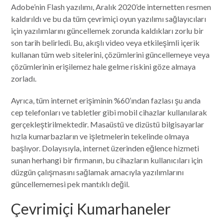
Adobe’nin Flash yazılımı, Aralık 2020’de internetten resmen
kaldırıldı ve bu da tüm çevrimiçi oyun yazılımı sağlayıcıları
için yazılımlarını güncellemek zorunda kaldıkları zorlu bir
son tarih belirledi. Bu, akışlı video veya etkileşimli içerik
kullanan tüm web sitelerini, çözümlerini güncellemeye veya
çözümlerinin erişilemez hale gelme riskini göze almaya
zorladı.
Ayrıca, tüm internet erişiminin %60’ından fazlası şu anda
cep telefonları ve tabletler gibi mobil cihazlar kullanılarak
gerçekleştirilmektedir. Masaüstü ve dizüstü bilgisayarlar
hızla kumarbazların ve işletmelerin tekelinde olmaya
başlıyor. Dolayısıyla, internet üzerinden eğlence hizmeti
sunan herhangi bir firmanın, bu cihazların kullanıcıları için
düzgün çalışmasını sağlamak amacıyla yazılımlarını
güncellememesi pek mantıklı değil.
Çevrimiçi Kumarhaneler