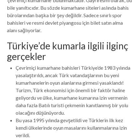
‘çevrimiçi kumarhane’ bulunmaktadır. Gayriresmi olarak, bu
bile yanıltıcıdır. Bu sözde kumarhane siteleri aslında bahis
bürolarından başka bir şey değildir. Sadece sınırlı spor
bahisleri ve resmi devlet piyangosu için bilet satın alma
alanı sağlıyorlar.
Türkiye’de kumarla ilgili ilginç
gerçekler
Çevrimiçi kumarhane bahisleri Türkiye’de 1983 yılında
yasalaştırıldı, ancak Türk vatandaşlarının bu yeni
kumarhanelerin oyun alanlarına girmesi yasaklandı!
Turizm, Türk ekonomisi için önemli bir faktör haline
geliyordu ve ülke, kumarhane kumarına izin vermenin
daha fazla Batılı turisti çekmenin kanıtlanmış bir yolu
olacağını düşünüyordu.
Bu yasa 1995 yılında gevşetildi ve Türklerin ilk kez
kendi ülkelerinde oyun masalarını kullanmalarına izin
verildi.