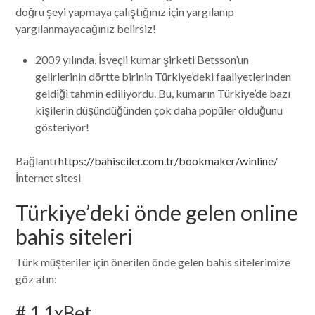
doğru şeyi yapmaya çalıştığınız için yargılanıp
yargılanmayacağınız belirsiz!
2009 yılında, İsveçli kumar şirketi Betsson’un
gelirlerinin dörtte birinin Türkiye’deki faaliyetlerinden
geldiği tahmin ediliyordu. Bu, kumarın Türkiye’de bazı
kişilerin düşündüğünden çok daha popüler olduğunu
gösteriyor!
Bağlantı
https://bahisciler.com.tr/bookmaker/winline/
İnternet sitesi
Türkiye’deki önde gelen online
bahis siteleri
Türk müşteriler için önerilen önde gelen bahis sitelerimize
göz atın:
# 1 1xBet