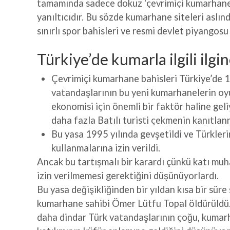
tamamında sadece dokuz ‘çevrimiçi kumarhane’
yanıltıcıdır. Bu sözde kumarhane siteleri aslın
sınırlı spor bahisleri ve resmi devlet piyangosu 
Türkiye’de kumarla ilgili ilgi
Çevrimiçi kumarhane bahisleri Türkiye’de 19
vatandaşlarının bu yeni kumarhanelerin oyu
ekonomisi için önemli bir faktör haline ge
daha fazla Batılı turisti çekmenin kanıtlan
Bu yasa 1995 yılında gevşetildi ve Türkleri
kullanmalarına izin verildi.
Ancak bu tartışmalı bir karardı çünkü katı muh
izin verilmemesi gerektiğini düşünüyorlardı.
Bu yasa değişikliğinden bir yıldan kısa bir süre
kumarhane sahibi Ömer Lütfu Topal öldürüldü.
daha dindar Türk vatandaşlarının çoğu, kumarh