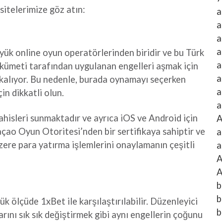
sitelerimize göz atın:
a
a
a
a
üyük online oyun operatörlerinden biridir ve bu Türk
a
hükümeti tarafından uygulanan engelleri aşmak için
a
 kalıyor. Bu nedenle, burada oynamayı seçerken
a
in dikkatli olun.
a
ahisleri sunmaktadır ve ayrıca iOS ve Android için
A
çao Oyun Otoritesi’nden bir sertifikaya sahiptir ve
a
zere para yatırma işlemlerini onaylamanın çeşitli
a
A
A
b
b
 ölçüde 1xBet ile karşılaştırılabilir. Düzenleyici
b
rını sık sık değiştirmek gibi aynı engellerin çoğunu