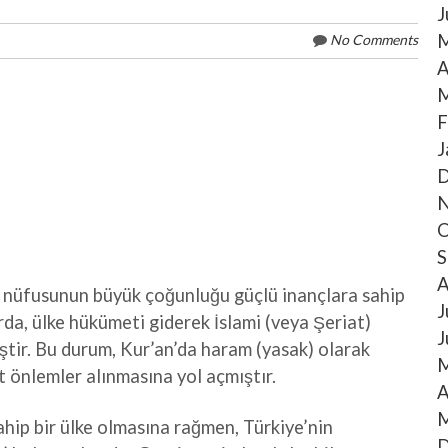
J
M
No Comments
A
M
F
J
D
N
O
S
A
da, nüfusunun büyük çoğunluğu güçlü inançlara sahip
J
da, ülke hükümeti giderek İslami (veya Şeriat)
J
ir. Bu durum, Kur’an’da haram (yasak) olarak
M
t önlemler alınmasına yol açmıştır.
A
M
hip bir ülke olmasına rağmen, Türkiye’nin
D