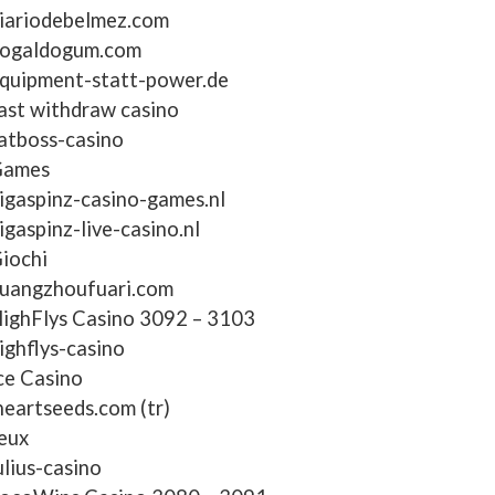
iariodebelmez.com
ogaldogum.com
quipment-statt-power.de
ast withdraw casino
atboss-casino
ames
igaspinz-casino-games.nl
igaspinz-live-casino.nl
iochi
uangzhoufuari.com
ighFlys Casino 3092 – 3103
ighflys-casino
ce Casino
heartseeds.com (tr)
eux
ulius-casino