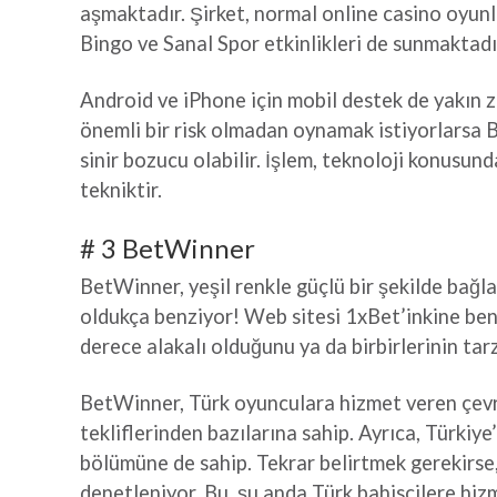
aşmaktadır. Şirket, normal online casino oyunl
Bingo ve Sanal Spor etkinlikleri de sunmaktadı
Android ve iPhone için mobil destek de yakın
önemli bir risk olmadan oynamak istiyorlarsa Bi
sinir bozucu olabilir. İşlem, teknoloji konusun
tekniktir.
# 3 BetWinner
BetWinner, yeşil renkle güçlü bir şekilde bağl
oldukça benziyor! Web sitesi 1xBet’inkine benzi
derece alakalı olduğunu ya da birbirlerinin tar
BetWinner, Türk oyunculara hizmet veren çevr
tekliflerinden bazılarına sahip. Ayrıca, Türkiy
bölümüne de sahip. Tekrar belirtmek gerekirse
denetleniyor. Bu, şu anda Türk bahisçilere hizm