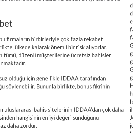
d
d
abet
e
f
f
bu firmaların birbirleriyle çok fazla rekabet
G
likte, ülkede kalarak önemli bir risk alıyorlar.
g
 tümü, düzenli müşterilerine ücretsiz bahisler
g
unmaktadır.
G
g
nsuz olduğu için genellikle IDDAA tarafından
H
 söylenebilir. Bununla birlikte, bonus fikrinin
h
I
len uluslararası bahis sitelerinin IDDAA’dan çok daha
i
tesinden hangisinin en iyi değeri sunduğunu
J
raz daha zordur.
j