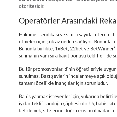
otoritesidir.
Operatörler Arasındaki Rek
Hükümet sendikası ve sınırlı sayıda alternatif, 
etmeleri için çok az neden sağlıyor. Bununla bir
Bununla birlikte, 1xBet, 22bet ve BetWinner’ın
sunmanın yanı sıra kayıt bonusu teklifleri de s
Bu tür promosyonlar, dinin öğretileriyle uygu
sunulmaz. Bazı şeylerin incelenmeye açık olduğu
tamamı özellikle inançlılar için sorunludur.
Bahis yapmak isteyenler için, yukarıda belirti
iyi bir teklif sunduğu şüphesizdir. Üç bahis si
belirlemek, sitelerine doğru erişim olmadan bi