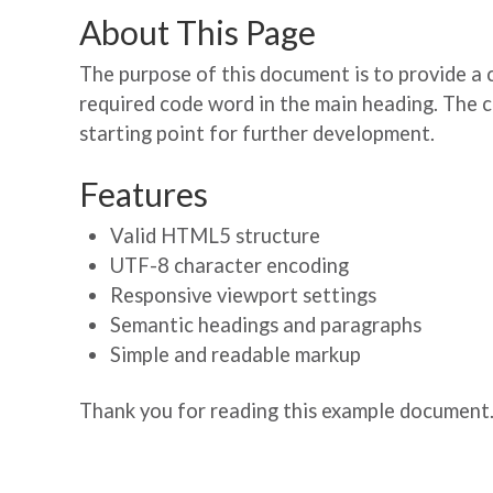
About This Page
The purpose of this document is to provide a
required code word in the main heading. The c
starting point for further development.
Features
Valid HTML5 structure
UTF-8 character encoding
Responsive viewport settings
Semantic headings and paragraphs
Simple and readable markup
Thank you for reading this example document