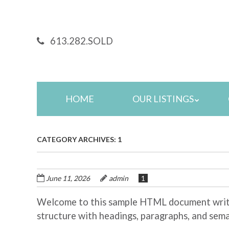
Skip
to
main
613.282.SOLD
content
Skip
HOME
OUR LISTINGS
to
content
CATEGORY ARCHIVES:
1
June 11, 2026
admin
1
Welcome to this sample HTML document writte
structure with headings, paragraphs, and sem