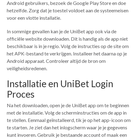
Android gebruikers, bezoek de Google Play Store en doe
hetzelfde. Zorg dat je toestel voldoet aan de systeemeisen
voor een vlotte installatie.
In sommige gevallen kan je de UniBet app ook via de
officiële website downloaden. Dit is handig als de app niet
beschikbaar is in je regio. Volg de instructies op de site om
het APK-bestand te verkrijgen. Installeer het daarna op je
Android apparaat. Controleer altijd de bron om
veiligheidsredenen.
Installatie en UniBet Login
Proces
Na het downloaden, open je de UniBet app om te beginnen
met de installatie. Volg de scherminstructies om de app in
te stellen. Eenmaal geïnstalleerd, tik je op het app-icoon om
te starten. Je ziet dan het inlogscherm waar je je gegevens
kunt invoeren. Gebruik je bestaande account of maak een