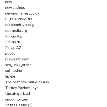
new
new casinos
newnormalfest.co.uk
Olga Turkey (tr)
ourteendriver.org
outmedia.org
Pin-up AZ
Pin-up ru
PinUp AZ
public
rcawealth.com
seo_linkk_order
sol-casino
Spiele
The best new online casino
Turkey Pavlovskaya
Uncategorized
uncotigorized
Vegas Casino (2)