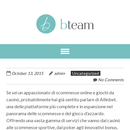
Skip
to
main
content
October 13, 2015
admin
Uncategorized
No Comments
Se sei un appassionato di scommesse online e giochi da
casinò, probabilmente hai già sentito parlare di Allinbet,
una delle piattaforme più complete e in espansione nel
panorama delle scommesse e del gioco d’azzardo.
Offrendo una vasta gamma di servizi che vanno dal casinò
alle scommesse sportive, dal poker agli innovativi bonus,