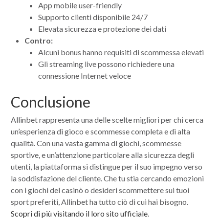
App mobile user-friendly
Supporto clienti disponibile 24/7
Elevata sicurezza e protezione dei dati
Contro:
Alcuni bonus hanno requisiti di scommessa elevati
Gli streaming live possono richiedere una
connessione Internet veloce
Conclusione
Allinbet rappresenta una delle scelte migliori per chi cerca
un’esperienza di gioco e scommesse completa e di alta
qualità. Con una vasta gamma di giochi, scommesse
sportive, e un’attenzione particolare alla sicurezza degli
utenti, la piattaforma si distingue per il suo impegno verso
la soddisfazione del cliente. Che tu stia cercando emozioni
con i giochi del casinò o desideri scommettere sui tuoi
sport preferiti, Allinbet ha tutto ciò di cui hai bisogno.
Scopri di più visitando il loro sito ufficiale
.