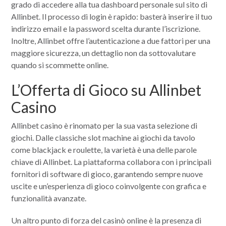
grado di accedere alla tua dashboard personale sul sito di
Allinbet. Il processo di login è rapido: basterà inserire il tuo
indirizzo email e la password scelta durante l’iscrizione.
Inoltre, Allinbet offre l’autenticazione a due fattori per una
maggiore sicurezza, un dettaglio non da sottovalutare
quando si scommette online.
L’Offerta di Gioco su Allinbet
Casino
Allinbet casino è rinomato per la sua vasta selezione di
giochi. Dalle classiche slot machine ai giochi da tavolo
come blackjack e roulette, la varietà è una delle parole
chiave di Allinbet. La piattaforma collabora con i principali
fornitori di software di gioco, garantendo sempre nuove
uscite e un’esperienza di gioco coinvolgente con grafica e
funzionalità avanzate.
Un altro punto di forza del casinò online è la presenza di