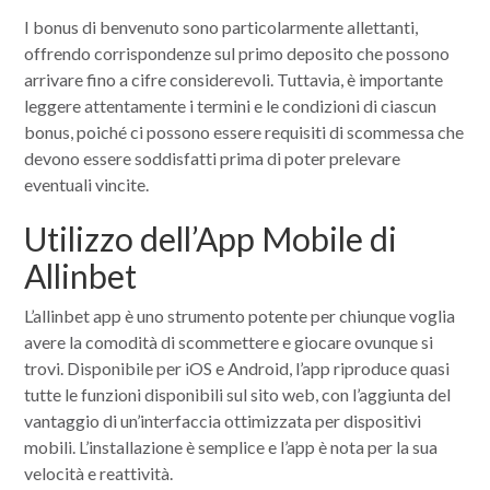
I bonus di benvenuto sono particolarmente allettanti,
offrendo corrispondenze sul primo deposito che possono
arrivare fino a cifre considerevoli. Tuttavia, è importante
leggere attentamente i termini e le condizioni di ciascun
bonus, poiché ci possono essere requisiti di scommessa che
devono essere soddisfatti prima di poter prelevare
eventuali vincite.
Utilizzo dell’App Mobile di
Allinbet
L’allinbet app è uno strumento potente per chiunque voglia
avere la comodità di scommettere e giocare ovunque si
trovi. Disponibile per iOS e Android, l’app riproduce quasi
tutte le funzioni disponibili sul sito web, con l’aggiunta del
vantaggio di un’interfaccia ottimizzata per dispositivi
mobili. L’installazione è semplice e l’app è nota per la sua
velocità e reattività.