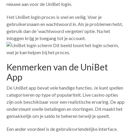
nieuwe aan voor de UniBet login.
Het UniBet login proces is snel en veilig. Voer je
gebruikersnaam en wachtwoord in. Als je problemen hebt,
gebruik dan de ‘wachtwoord vergeten’ optie. Na het
inloggen krijg je toegang tot je account.
Dit beeld toont het login scherm,
wat je kan helpen bij het proces.
Kenmerken van de UniBet
App
De UniBet app bevat vele handige functies. Je kunt spellen
categoriseren op type of populariteit. Live casino opties
zijn ook beschikbaar voor een realistische ervaring. De app
ondersteunt snelle betalingen en stortingen. Dit maakt het
gemakkelijk om je saldo te beheren terwijl je speelt.
Een ander voordeel is de gebruiksvriendelijke interface.