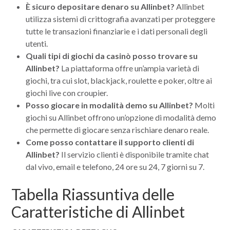
È sicuro depositare denaro su Allinbet?
Allinbet
utilizza sistemi di crittografia avanzati per proteggere
tutte le transazioni finanziarie e i dati personali degli
utenti.
Quali tipi di giochi da casinò posso trovare su
Allinbet?
La piattaforma offre un’ampia varietà di
giochi, tra cui slot, blackjack, roulette e poker, oltre ai
giochi live con croupier.
Posso giocare in modalità demo su Allinbet?
Molti
giochi su Allinbet offrono un’opzione di modalità demo
che permette di giocare senza rischiare denaro reale.
Come posso contattare il supporto clienti di
Allinbet?
Il servizio clienti è disponibile tramite chat
dal vivo, email e telefono, 24 ore su 24, 7 giorni su 7.
Tabella Riassuntiva delle
Caratteristiche di Allinbet