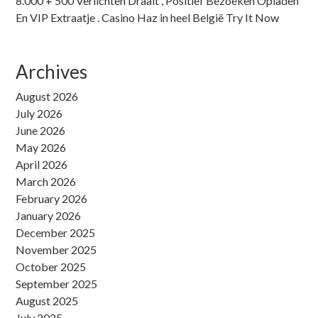
8.000 + 500 Verlichten Draait , Positief Bezoeken Opladen
En VIP Extraatje . Casino Haz in heel België Try It Now
Archives
August 2026
July 2026
June 2026
May 2026
April 2026
March 2026
February 2026
January 2026
December 2025
November 2025
October 2025
September 2025
August 2025
July 2025