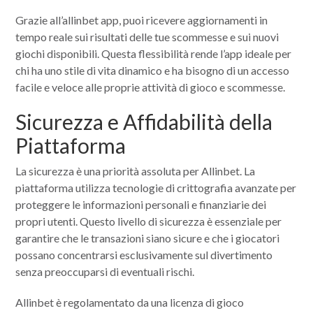
Grazie all’allinbet app, puoi ricevere aggiornamenti in
tempo reale sui risultati delle tue scommesse e sui nuovi
giochi disponibili. Questa flessibilità rende l’app ideale per
chi ha uno stile di vita dinamico e ha bisogno di un accesso
facile e veloce alle proprie attività di gioco e scommesse.
Sicurezza e Affidabilità della
Piattaforma
La sicurezza è una priorità assoluta per Allinbet. La
piattaforma utilizza tecnologie di crittografia avanzate per
proteggere le informazioni personali e finanziarie dei
propri utenti. Questo livello di sicurezza è essenziale per
garantire che le transazioni siano sicure e che i giocatori
possano concentrarsi esclusivamente sul divertimento
senza preoccuparsi di eventuali rischi.
Allinbet è regolamentato da una licenza di gioco