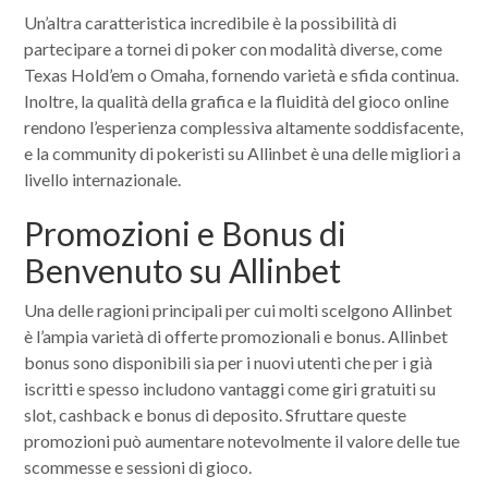
Un’altra caratteristica incredibile è la possibilità di
partecipare a tornei di poker con modalità diverse, come
Texas Hold’em o Omaha, fornendo varietà e sfida continua.
Inoltre, la qualità della grafica e la fluidità del gioco online
rendono l’esperienza complessiva altamente soddisfacente,
e la community di pokeristi su Allinbet è una delle migliori a
livello internazionale.
Promozioni e Bonus di
Benvenuto su Allinbet
Una delle ragioni principali per cui molti scelgono Allinbet
è l’ampia varietà di offerte promozionali e bonus. Allinbet
bonus sono disponibili sia per i nuovi utenti che per i già
iscritti e spesso includono vantaggi come giri gratuiti su
slot, cashback e bonus di deposito. Sfruttare queste
promozioni può aumentare notevolmente il valore delle tue
scommesse e sessioni di gioco.