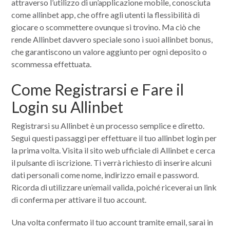
attraverso l’utilizzo di un’applicazione mobile, conosciuta
come allinbet app, che offre agli utenti la flessibilità di
giocare o scommettere ovunque si trovino. Ma ciò che
rende Allinbet davvero speciale sono i suoi allinbet bonus,
che garantiscono un valore aggiunto per ogni deposito o
scommessa effettuata.
Come Registrarsi e Fare il
Login su Allinbet
Registrarsi su Allinbet è un processo semplice e diretto.
Segui questi passaggi per effettuare il tuo allinbet login per
la prima volta. Visita il sito web ufficiale di Allinbet e cerca
il pulsante di iscrizione. Ti verrà richiesto di inserire alcuni
dati personali come nome, indirizzo email e password.
Ricorda di utilizzare un’email valida, poiché riceverai un link
di conferma per attivare il tuo account.
Una volta confermato il tuo account tramite email, sarai in