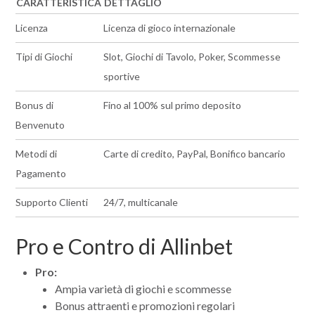
CARATTERISTICA
DETTAGLIO
Licenza
Licenza di gioco internazionale
Tipi di Giochi
Slot, Giochi di Tavolo, Poker, Scommesse
sportive
Bonus di
Fino al 100% sul primo deposito
Benvenuto
Metodi di
Carte di credito, PayPal, Bonifico bancario
Pagamento
Supporto Clienti
24/7, multicanale
Pro e Contro di Allinbet
Pro:
Ampia varietà di giochi e scommesse
Bonus attraenti e promozioni regolari