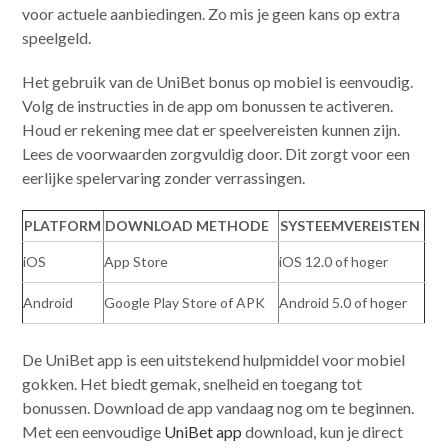
voor actuele aanbiedingen. Zo mis je geen kans op extra
speelgeld.
Het gebruik van de UniBet bonus op mobiel is eenvoudig.
Volg de instructies in de app om bonussen te activeren.
Houd er rekening mee dat er speelvereisten kunnen zijn.
Lees de voorwaarden zorgvuldig door. Dit zorgt voor een
eerlijke spelervaring zonder verrassingen.
PLATFORM
DOWNLOAD METHODE
SYSTEEMVEREISTEN
iOS
App Store
iOS 12.0 of hoger
Android
Google Play Store of APK
Android 5.0 of hoger
De UniBet app is een uitstekend hulpmiddel voor mobiel
gokken. Het biedt gemak, snelheid en toegang tot
bonussen. Download de app vandaag nog om te beginnen.
Met een eenvoudige
UniBet app
download, kun je direct