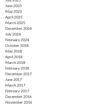
June 2025
May 2025
April 2025
March 2025
December 2024
July 2024
February 2024
October 2018
May 2018
April 2018
March 2018
February 2018
December 2017
June 2017
March 2017
February 2017
December 2016
November 2016