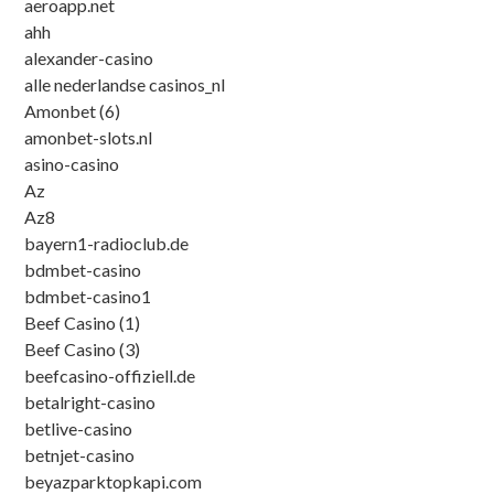
aeroapp.net
ahh
alexander-casino
alle nederlandse casinos_nl
Amonbet (6)
amonbet-slots.nl
asino-casino
Az
Az8
bayern1-radioclub.de
bdmbet-casino
bdmbet-casino1
Beef Casino (1)
Beef Casino (3)
beefcasino-offiziell.de
betalright-casino
betlive-casino
betnjet-casino
beyazparktopkapi.com