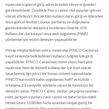
oyuncuların güncel giriş adreslerinden siteye erişmeleri
gerekmektedir. Özellikle Pinco casino slot oyunları görsel
olarak etkileyici. Ancak tüm kullanıcıların, giriş ve işlemden
önce güncel limitleri, bonus şartlarını ve doğrulama
gereksinimlerini detaylıca incelemesi önerilir. IOS
kullanıcıları ise kısayol veya web uygulama (PWA)
yöntemleriyle mobil deneyim yaşayabilirler.
Hesap oluşturduktan sonra, oyuncular PINCO Casino’ya
kayıt sırasında belirledikleri kullanıcı bilgileriyle giriş
yapabilirler. PINCO Casino’nun resmi sitesi, hem yeni
oyuncular hem de düzenli kullanıcılar için özel olarak
tasarlanmış ilgi çekici bir bonus sistemi sunmaktadır.
PINCO’nun mobil bahis uygulaması hafif ve hızlıdır –
ortalama 2.5 saniyelik yükleme süresi ile kesintisiz bir
deneyim sunar. PINCO Casino, slotlar, çarpışma oyunları,
rulet, jackpot oyunları, canlı casino ve daha fazlası dahil
olmak üzere 5100’den fazla oyundan oluşan geniş bir
koleksiyona sahiptir. Pinco mobil uygulaması, stabil