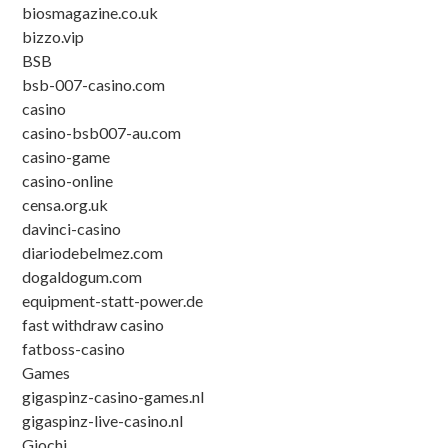
biosmagazine.co.uk
bizzo.vip
BSB
bsb-007-casino.com
casino
casino-bsb007-au.com
casino-game
casino-online
censa.org.uk
davinci-casino
diariodebelmez.com
dogaldogum.com
equipment-statt-power.de
fast withdraw casino
fatboss-casino
Games
gigaspinz-casino-games.nl
gigaspinz-live-casino.nl
Giochi