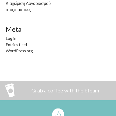
Διαχείριση Λογαριασμού
στοιχηματικες
Meta
Log in
Entries feed
WordPress.org
Grab a coffee with the bteam