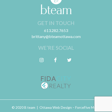
GET IN TOUCH
613.282.7653
brittany@bteamottawa.com
WE’RE SOCIAL
Follow me on Instagram
Friend me on Facebook
Follow me on Twitter
© 2020 B team | Ottawa Web Design –
ForceFive Media