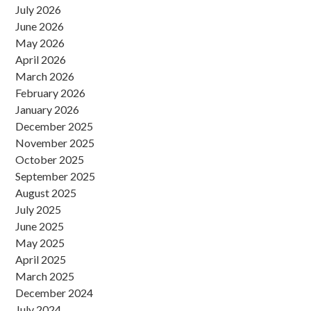
July 2026
June 2026
May 2026
April 2026
March 2026
February 2026
January 2026
December 2025
November 2025
October 2025
September 2025
August 2025
July 2025
June 2025
May 2025
April 2025
March 2025
December 2024
July 2024